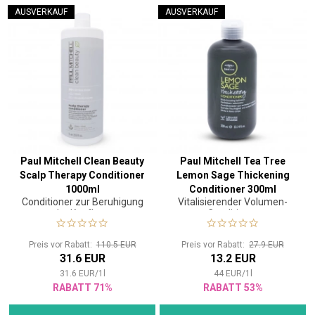
AUSVERKAUF
AUSVERKAUF
Paul Mitchell Clean Beauty
Paul Mitchell Tea Tree
Scalp Therapy Conditioner
Lemon Sage Thickening
1000ml
Conditioner 300ml
Conditioner zur Beruhigung
Vitalisierender Volumen-
der Kopfhaut
Conditioner
Preis vor Rabatt:
110.5 EUR
Preis vor Rabatt:
27.9 EUR
31.6 EUR
13.2 EUR
31.6
EUR
/
1
l
44
EUR
/
1
l
RABATT 71%
RABATT 53%