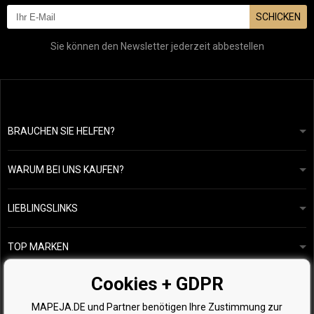
SCHICKEN
Sie können den Newsletter jederzeit abbestellen
BRAUCHEN SIE HELFEN?
info@mapeja.de
Allgemeine geschäftsbedingungen
Wir werden innerhalb von 24 Stunden antworten.
WARUM BEI UNS KAUFEN?
Datenschutzerklärung
Unsere Geschichte
Übersicht über Zahlungen und Versand
Blog
Ecru New York
LIEBLINGSLINKS
Rückgabe von Waren
Friseurberatung
Kérastase
Kontakte
TOP MARKEN
O&M
Kostenlose Produktproben
Paul Mitchell
Cookies + GDPR
Wella Professionals
MAPEJA.DE und Partner benötigen Ihre Zustimmung zur
Zenz Organic