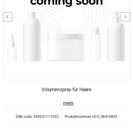
Volumenspray für Haare
...
mehr
EAN code:
009531117652
Produktnummer:
i415_98410892