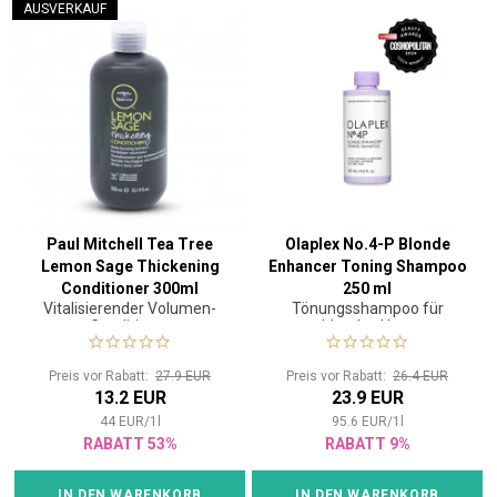
AUSVERKAUF
Paul Mitchell Tea Tree
Olaplex No.4-P Blonde
Lemon Sage Thickening
Enhancer Toning Shampoo
Conditioner 300ml
250 ml
Vitalisierender Volumen-
Tönungsshampoo für
Conditioner
blondes Haar
Preis vor Rabatt:
27.9 EUR
Preis vor Rabatt:
26.4 EUR
13.2 EUR
23.9 EUR
44
EUR
/
1
l
95.6
EUR
/
1
l
RABATT 53%
RABATT 9%
IN DEN WARENKORB
IN DEN WARENKORB