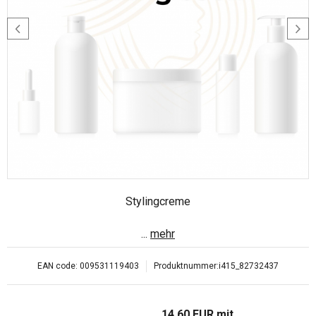
Stylingcreme
...
mehr
EAN code:
009531119403
Produktnummer:
i415_82732437
14.60
EUR
mit