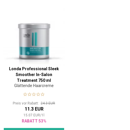
Londa Professional Sleek
Smoother In-Salon
Treatment 750 ml
Glättende Haarcreme
Preis vor Rabatt:
24.3 EUR
11.3 EUR
15.07
EUR
/
1
l
RABATT 53%