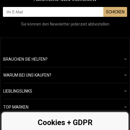
SCHICKEN
Sie können den Newsletter jederzeit abbestellen
BRAUCHEN SIE HELFEN?
info@mapeja.de
Allgemeine geschäftsbedingungen
Wir werden innerhalb von 24 Stunden antworten.
WARUM BEI UNS KAUFEN?
Datenschutzerklärung
Unsere Geschichte
Übersicht über Zahlungen und Versand
Blog
Ecru New York
LIEBLINGSLINKS
Rückgabe von Waren
Friseurberatung
Kérastase
Kontakte
TOP MARKEN
O&M
Kostenlose Produktproben
Paul Mitchell
Cookies + GDPR
Wella Professionals