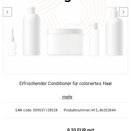
Erfrischender Conditioner für coloriertes Haar
...
mehr
EAN code:
009531128528
Produktnummer:
i415_46202844
9.20
EUR
mit