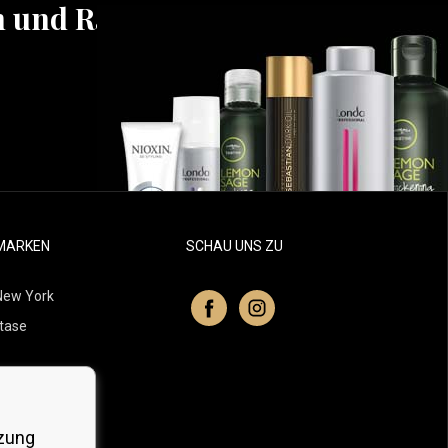
n und Rabatten
MARKEN
SCHAU UNS ZU
New York
tase
itchell
 Professionals
zung
Organic