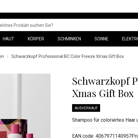
HAUT
KÖRPER
SCHMINKEN
SONNE
ELEKTR
en
Schwarzkopf Professional BC Color Freeze Xmas Gift Box
Schwarzkopf Pr
Xmas Gift Box
AUSVERKAUF
Shampoo für coloriertes Haar 
EAN code:
4067971140957
Pr