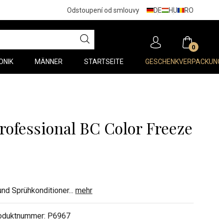
DE
HU
RO
Odstoupení od smlouvy
0
ONIK
MÄNNER
STARTSEITE
GESCHENKVERPACKUN
ofessional BC Color Freeze
und Sprühkonditioner
...
mehr
oduktnummer:
P6967