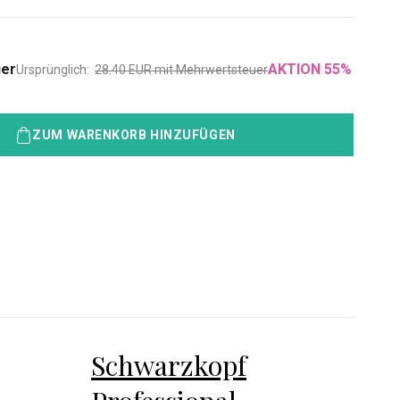
uer
AKTION
55
%
Ursprünglich:
28.40
EUR
mit Mehrwertsteuer
ZUM WARENKORB HINZUFÜGEN
Schwarzkopf