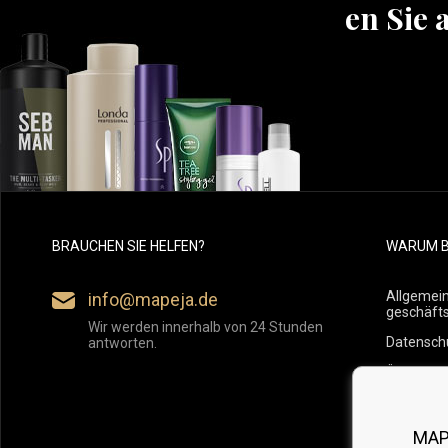
Erfahren Sie 
BRAUCHEN SIE HELFEN?
WARUM B
Allgemei
info@mapeja.de
geschäft
Wir werden innerhalb von 24 Stunden
Datensch
antworten.
Übersicht
Versand
Rückgabe
MAP