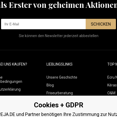
als Erster von geheimen Aktione
SCHICKEN
Sie können den Newsletter jederzeit abbestellen
EI UNS KAUFEN?
LIEBLINGSLINKS
TOP 
ne
Unsere Geschichte
Ecru 
sbedingungen
Blog
Kéras
utzerklärung
Friseurberatung
O&M
 über Zahlungen und
Kontakte
Paul M
Cookies + GDPR
Kostenlose Produktproben
Wella
 von Waren
EJA.DE und Partner benötigen Ihre Zustimmung zur Nut
Zenz 