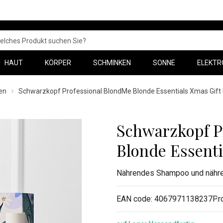
HAUT
KÖRPER
SCHMINKEN
SONNE
ELEKTR
en
Schwarzkopf Professional BlondMe Blonde Essentials Xmas Gift
Schwarzkopf P
Blonde Essenti
Nährendes Shampoo und nähr
EAN code:
4067971138237
Pr