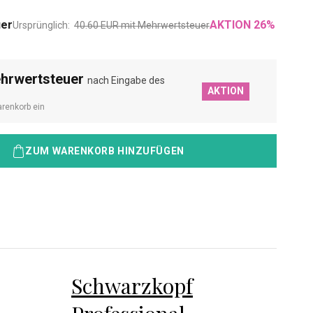
uer
AKTION
26
%
Ursprünglich:
40.60
EUR
mit Mehrwertsteuer
ehrwertsteuer
nach Eingabe des
AKTION
renkorb ein
ZUM WARENKORB HINZUFÜGEN
Schwarzkopf