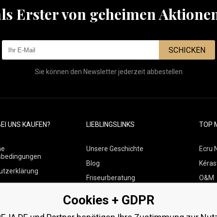
als Erster von geheimen Aktione
SCHICKEN
Sie können den Newsletter jederzeit abbestellen
EI UNS KAUFEN?
LIEBLINGSLINKS
TOP 
ne
Unsere Geschichte
Ecru 
sbedingungen
Blog
Kéras
utzerklärung
Friseurberatung
O&M
 über Zahlungen und
Kontakte
Paul M
Cookies + GDPR
Kostenlose Produktproben
Wella
 von Waren