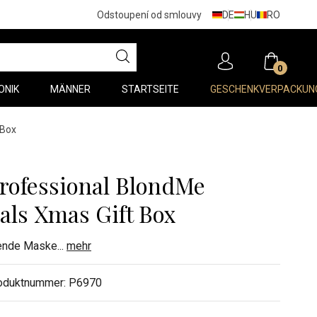
DE
HU
RO
Odstoupení od smlouvy
0
ONIK
MÄNNER
STARTSEITE
GESCHENKVERPACKUN
 Box
rofessional BlondMe
als Xmas Gift Box
ende Maske
...
mehr
oduktnummer:
P6970