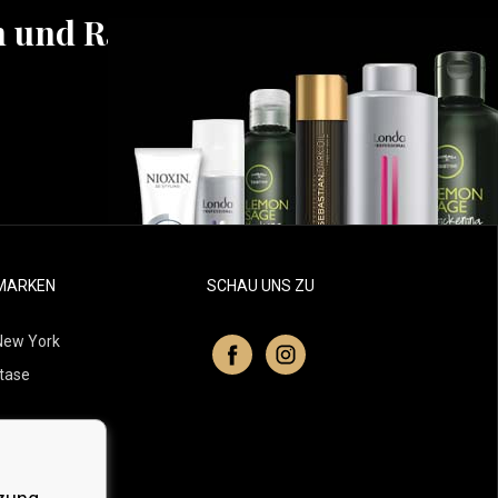
n und Rabatten
MARKEN
SCHAU UNS ZU
New York
tase
itchell
 Professionals