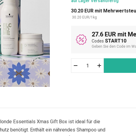
auf Lager
Versandfertig
30.20
EUR
mit Mehrwertste
30.20
EUR
/
1
kg
27.6 EUR mit M
START10
Codes
Geben Sie den Code im Wa
de Essentials Xmas Gift Box ist ideal für die
hutz benötigt. Enthält ein nährendes Shampoo und