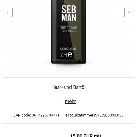
Haar- und Bartöl
...
mehr
EAN code:
3614226734471
Produktnummer:
i595_SB6333.030
15.80
EUR
mit