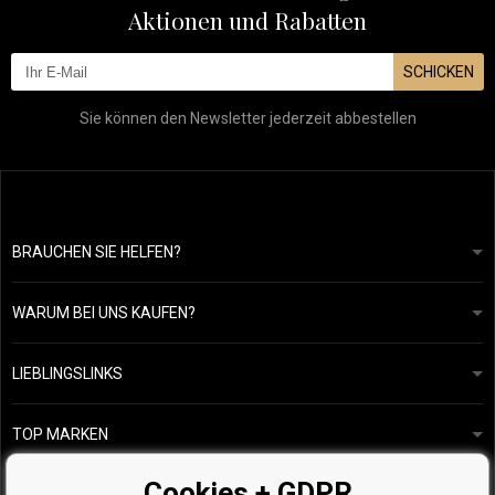
Aktionen und Rabatten
SCHICKEN
Sie können den Newsletter jederzeit abbestellen
BRAUCHEN SIE HELFEN?
info@mapeja.de
Allgemeine geschäftsbedingungen
Wir werden innerhalb von 24 Stunden antworten.
WARUM BEI UNS KAUFEN?
Datenschutzerklärung
Unsere Geschichte
Übersicht über Zahlungen und Versand
Blog
Ecru New York
LIEBLINGSLINKS
Rückgabe von Waren
Friseurberatung
Kérastase
Kontakte
TOP MARKEN
O&M
Kostenlose Produktproben
Paul Mitchell
Cookies + GDPR