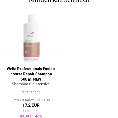
Wella Professionals Fusion
Intense Repair Shampoo
500 ml NEW
Shampoo für intensive
Regeneration von
geschädigtem Haar
Preis vor Rabatt:
31.6 EUR
17.2 EUR
34.4
EUR
/
1
l
RABATT 46%