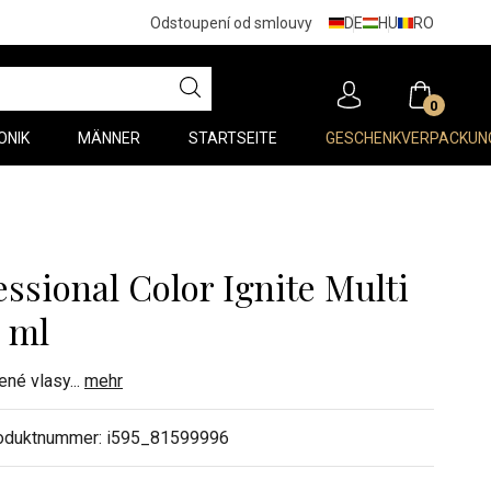
DE
HU
RO
Odstoupení od smlouvy
0
ONIK
MÄNNER
STARTSEITE
GESCHENKVERPACKUN
essional Color Ignite Multi
 ml
ené vlasy
...
mehr
oduktnummer:
i595_81599996