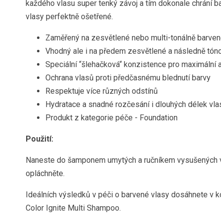
každého vlasu super tenký závoj a tím dokonale chrání ba
vlasy perfektně ošetřené.
Zaměřený na zesvětlené nebo multi-tonálně barven
Vhodný ale i na předem zesvětlené a následně tón
Speciální “šlehačková“ konzistence pro maximální 
Ochrana vlasů proti předčasnému blednutí barvy
Respektuje více různých odstínů
Hydratace a snadné rozčesání i dlouhých délek vla
Produkt z kategorie péče - Foundation
Použití:
Naneste do šamponem umytých a ručníkem vysušených vl
opláchněte.
Ideálních výsledků v péči o barvené vlasy dosáhnete v
Color Ignite Multi Shampoo.