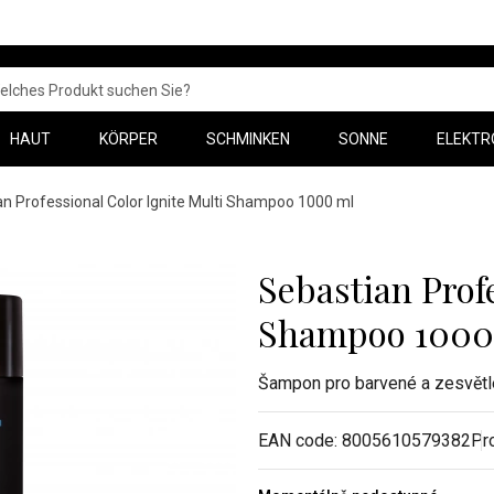
HAUT
KÖRPER
SCHMINKEN
SONNE
ELEKTR
n Professional Color Ignite Multi Shampoo 1000 ml
Sebastian Prof
Shampoo 1000
Šampon pro barvené a zesvětl
EAN code:
8005610579382
Pr