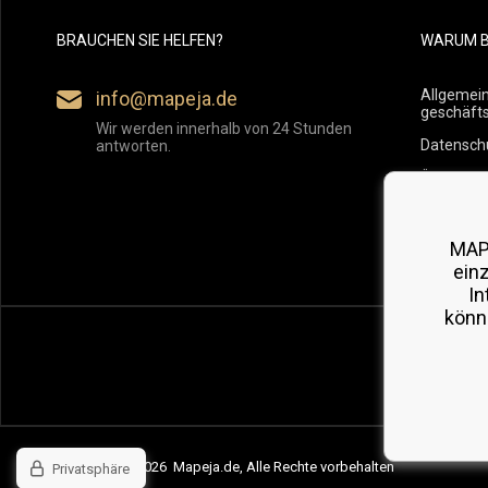
BRAUCHEN SIE HELFEN?
WARUM B
Allgemei
info@mapeja.de
geschäft
Wir werden innerhalb von 24 Stunden
Datensch
antworten.
Übersicht
Versand
Rückgabe
MAP
ein
In
könn
Copyright © 2026 Mapeja.de, Alle Rechte vorbehalten
Privatsphäre