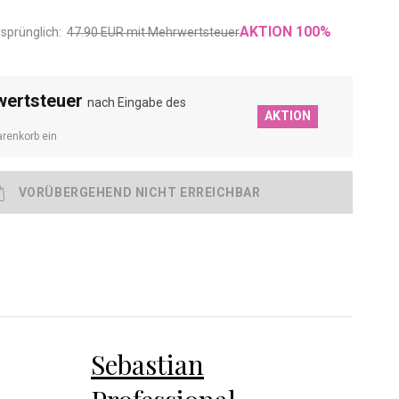
AKTION
100
%
rsprünglich:
47.90
EUR
mit Mehrwertsteuer
wertsteuer
nach Eingabe des
AKTION
renkorb ein
Sebastian