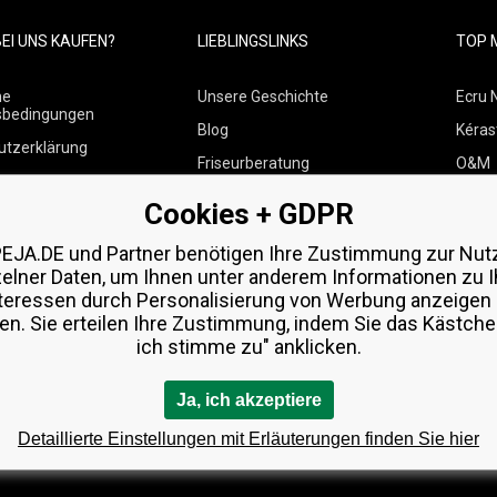
EI UNS KAUFEN?
LIEBLINGSLINKS
TOP 
ne
Unsere Geschichte
Ecru 
sbedingungen
Blog
Kéras
utzerklärung
Friseurberatung
O&M
 über Zahlungen und
Kontakte
Paul M
Cookies + GDPR
Kostenlose Produktproben
Wella
 von Waren
EJA.DE und Partner benötigen Ihre Zustimmung zur Nut
Zenz 
zelner Daten, um Ihnen unter anderem Informationen zu I
teressen durch Personalisierung von Werbung anzeigen
en. Sie erteilen Ihre Zustimmung, indem Sie das Kästchen
ich stimme zu" anklicken.
Ja, ich akzeptiere
Detaillierte Einstellungen mit Erläuterungen finden Sie hier