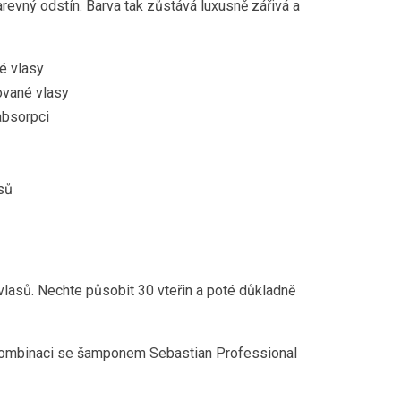
revný odstín. Barva tak zůstává luxusně zářivá a
é vlasy
ované vlasy
absorpci
sů
asů. Nechte působit 30 vteřin a poté důkladně
 kombinaci se šamponem Sebastian Professional