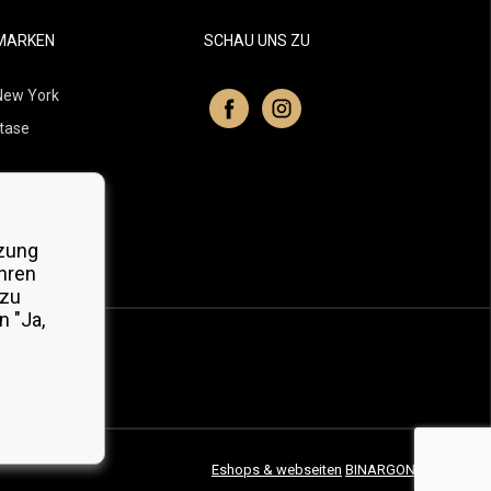
MARKEN
SCHAU UNS ZU
New York
tase
itchell
 Professionals
zung
Organic
hren
 zu
 "Ja,
Eshops & webseiten
BINARGON.cz