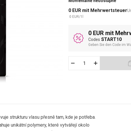
Momentálně nedostupné
0
EUR
mit Mehrwertsteuer
U
0
EUR
/
1
l
0 EUR mit Mehr
START10
Codes
Geben Sie den Code im Wa
vuje strukturu vlasu přesně tam, kde je potřeba.
uje unikátní polymery, které vytvářejí okolo