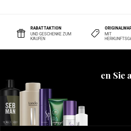
RABATTAKTION
ORIGINALWA
UND GESCHENKE ZUM
MIT
KAUFEN
HERKUNFTSG
Erfahren Sie 