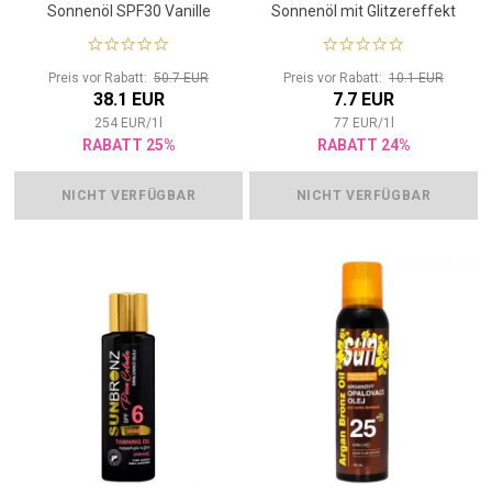
Sonnenöl SPF30 Vanille
Sonnenöl mit Glitzereffekt
100 ml
Preis vor Rabatt:
50.7 EUR
Preis vor Rabatt:
10.1 EUR
38.1 EUR
7.7 EUR
254
EUR
/
1
l
77
EUR
/
1
l
RABATT 25%
RABATT 24%
NICHT VERFÜGBAR
NICHT VERFÜGBAR