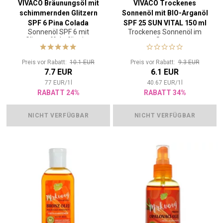
VIVACO Bräunungsöl mit
VIVACO Trockenes
schimmernden Glitzern
Sonnenöl mit BIO-Arganöl
SPF 6 Pina Colada
SPF 25 SUN VITAL 150 ml
Sonnenöl SPF 6 mit
Trockenes Sonnenöl im
SUNBRONZ 100 ml
Glitzereffekt für eine
Spray
intensive Bräunung der Haut
und zur Betonung des
Preis vor Rabatt:
10.1 EUR
Preis vor Rabatt:
9.3 EUR
bronzenen Teints der
7.7 EUR
6.1 EUR
Bräune.
77
EUR
/
1
l
40.67
EUR
/
1
l
RABATT 24%
RABATT 34%
NICHT VERFÜGBAR
NICHT VERFÜGBAR