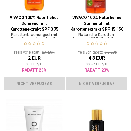
VIVACO 100% Natürliches
VIVACO 100% Natürliches
Sonnenöl mit
Sonnenöl mit
Karottenextrakt SPF 0 75
Karottenextrakt SPF 15 150
Karottenbräunungsöl mit
Natürliche Karotten-
ml
ml
Beta-Carotin für schnelle
Sonnenöl SPF 15 mit Beta-
Bräunung
Carotin für langanhaltende
und gesunde Bräune
Preis vor Rabatt:
2.6 EUR
Preis vor Rabatt:
5.6 EUR
2 EUR
4.3 EUR
25
EUR
/
1
l
28.67
EUR
/
1
l
RABATT 23%
RABATT 23%
NICHT VERFÜGBAR
NICHT VERFÜGBAR