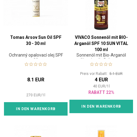
Tomas Arsov Sun Oil SPF
VIVACO Sonnenöl mit BIO-
30 - 30 ml
Arganöl SPF 10 SUN VITAL
100 ml
Ochranný opalovací olej SPF
Sonnenöl mit Bio-Arganöl
30
für schnelle Bräunung
Preis vor Rabatt:
5.1 EUR
8.1 EUR
4 EUR
40
EUR
/
1
l
RABATT 22%
270
EUR
/
1
l
IN DEN WARENKORB
IN DEN WARENKORB