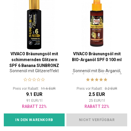
VIVACO Bräunungsöl mit
VIVACO Bräunungsöl mit
schimmernden Glitzern
BIO-Arganöl SPF 0 100 ml
SPF 6 Banana SUNBRONZ
Sonnenöl mit Glitzereffekt
Sonnenöl mit Bio-Arganöl,
100 ml
Beta-Carotin und Vitamin E
ohne UV-Filter
Preis vor Rabatt:
11.6 EUR
Preis vor Rabatt:
3.2 EUR
9.1 EUR
2.5 EUR
91
EUR
/
1
l
25
EUR
/
1
l
RABATT 22%
RABATT 22%
IN DEN WARENKORB
NICHT VERFÜGBAR