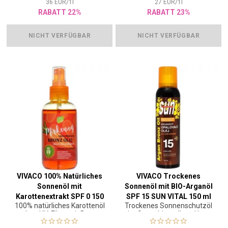
36
EUR
/
1
l
27
EUR
/
1
l
RABATT 22%
RABATT 23%
NICHT VERFÜGBAR
NICHT VERFÜGBAR
VIVACO 100% Natürliches
VIVACO Trockenes
Sonnenöl mit
Sonnenöl mit BIO-Arganöl
Karottenextrakt SPF 0 150
SPF 15 SUN VITAL 150 ml
100% natürliches Karottenöl
Trockenes Sonnenschutzöl
ml
ohne UV-Filter mit Beta-
im Spray bietet Ihrer Haut
Carotin für Körper und
einen wirksamen Schutz.