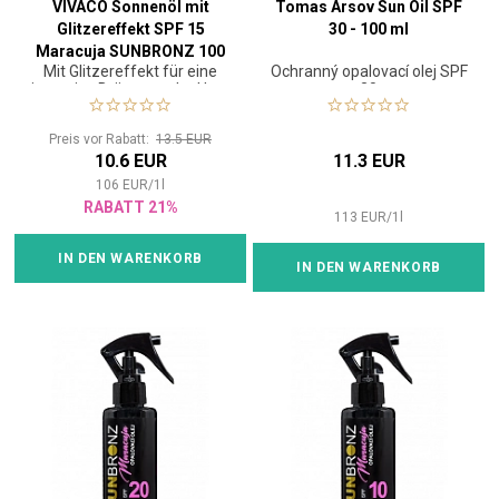
VIVACO Sonnenöl mit
Tomas Arsov Sun Oil SPF
Glitzereffekt SPF 15
30 - 100 ml
Maracuja SUNBRONZ 100
Mit Glitzereffekt für eine
Ochranný opalovací olej SPF
ml
intensive Bräunung der Haut
30
Preis vor Rabatt:
13.5 EUR
10.6 EUR
11.3 EUR
106
EUR
/
1
l
RABATT 21%
113
EUR
/
1
l
IN DEN WARENKORB
IN DEN WARENKORB