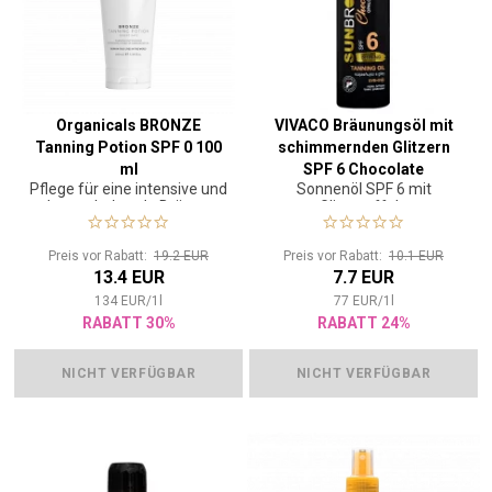
Organicals BRONZE
VIVACO Bräunungsöl mit
Tanning Potion SPF 0 100
schimmernden Glitzern
ml
SPF 6 Chocolate
Pflege für eine intensive und
Sonnenöl SPF 6 mit
SUNBRONZ 100 ml
langanhaltende Bräune
Glitzereffekt
Preis vor Rabatt:
19.2 EUR
Preis vor Rabatt:
10.1 EUR
13.4 EUR
7.7 EUR
134
EUR
/
1
l
77
EUR
/
1
l
RABATT 30%
RABATT 24%
NICHT VERFÜGBAR
NICHT VERFÜGBAR