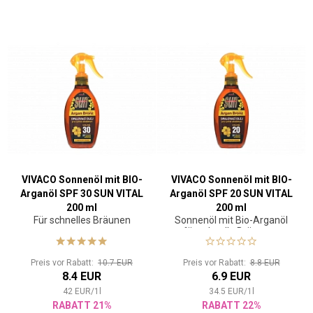
VIVACO Sonnenöl mit BIO-
VIVACO Sonnenöl mit BIO-
Arganöl SPF 30 SUN VITAL
Arganöl SPF 20 SUN VITAL
200 ml
200 ml
Für schnelles Bräunen
Sonnenöl mit Bio-Arganöl
für schnelle Bräunung
Preis vor Rabatt:
10.7 EUR
Preis vor Rabatt:
8.8 EUR
8.4 EUR
6.9 EUR
42
EUR
/
1
l
34.5
EUR
/
1
l
RABATT 21%
RABATT 22%