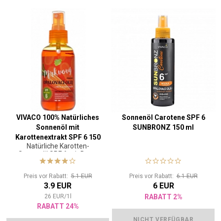
VIVACO 100% Natürliches
Sonnenöl Carotene SPF 6
Sonnenöl mit
SUNBRONZ 150 ml
Karottenextrakt SPF 6 150
Natürliche Karotten-
ml
Sonnenöl SPF 6 mit Beta-
Carotin für langanhaltende
und gesunde Bräune
Preis vor Rabatt:
5.1 EUR
Preis vor Rabatt:
6.1 EUR
3.9 EUR
6 EUR
26
EUR
/
1
l
RABATT 2%
RABATT 24%
NICHT VERFÜGBAR