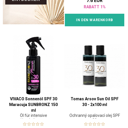
7.6 EUR
RABATT 1%
IN DEN WARENKORB
VIVACO Sonnenöl SPF 30
Tomas Arsov Sun Oil SPF
Maracuja SUNBRONZ 150
30 - 2x100 ml
ml
Öl für intensive
Ochranný opalovací olej SPF
Hautbräunung
30