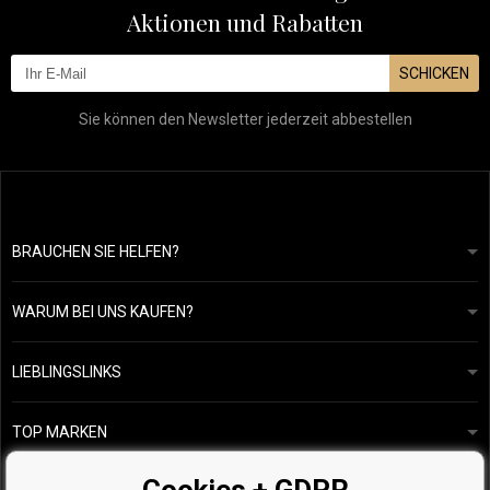
Aktionen und Rabatten
SCHICKEN
Sie können den Newsletter jederzeit abbestellen
BRAUCHEN SIE HELFEN?
info@mapeja.de
Allgemeine geschäftsbedingungen
Wir werden innerhalb von 24 Stunden antworten.
WARUM BEI UNS KAUFEN?
Datenschutzerklärung
Unsere Geschichte
Übersicht über Zahlungen und Versand
Blog
Ecru New York
LIEBLINGSLINKS
Rückgabe von Waren
Friseurberatung
Kérastase
Kontakte
TOP MARKEN
O&M
Kostenlose Produktproben
Paul Mitchell