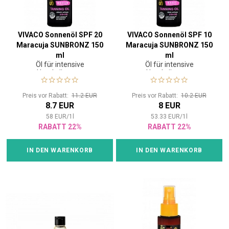
VIVACO Sonnenöl SPF 20
VIVACO Sonnenöl SPF 10
Maracuja SUNBRONZ 150
Maracuja SUNBRONZ 150
ml
ml
Öl für intensive
Öl für intensive
Hautbräunung
Hautbräunung
Preis vor Rabatt:
11.2 EUR
Preis vor Rabatt:
10.2 EUR
8.7 EUR
8 EUR
58
EUR
/
1
l
53.33
EUR
/
1
l
RABATT 22%
RABATT 22%
IN DEN WARENKORB
IN DEN WARENKORB