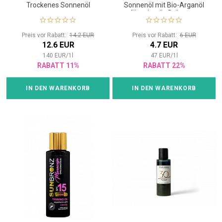
Trockenes Sonnenöl
Sonnenöl mit Bio-Arganöl
für schnelle Bräunung
Preis vor Rabatt:
14.2 EUR
Preis vor Rabatt:
6 EUR
12.6 EUR
4.7 EUR
140
EUR
/
1
l
47
EUR
/
1
l
RABATT 11%
RABATT 22%
IN DEN WARENKORB
IN DEN WARENKORB