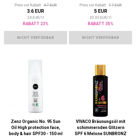
Gesicht
Preis vor Rabatt:
4.7 EUR
Preis vor Rabatt:
7.7 EUR
3.6 EUR
5 EUR
24
EUR
/
1
l
33.33
EUR
/
1
l
RABATT 23%
RABATT 35%
NICHT VERFÜGBAR
NICHT VERFÜGBAR
Zenz Organic No. 95 Sun
VIVACO Bräunungsöl mit
Oil High protection face,
schimmernden Glitzern
body & hair SPF30 - 150 ml
SPF 6 Melone SUNBRONZ