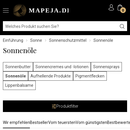
0
Einführung
Sonne
Sonnenschutzmittel
Sonnenöle
Sonnenöle
Sonnenbutter
Sonnencremes und -lotionen
Sonnensprays
Sonnenöle
Aufhellende Produkte
Pigmentflecken
Lippenbalsame
Produktfilter
Wir empfehlen
Bestseller
Vom teuersten
Vom günstigsten
Bestbewert