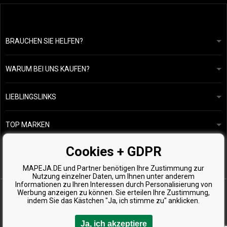
BRAUCHEN SIE HELFEN?
info@mapeja.de
Allgemeine geschäftsbedingungen
Wir werden innerhalb von 24 Stunden antworten.
WARUM BEI UNS KAUFEN?
Datenschutzerklärung
Unsere Geschichte
Übersicht über Zahlungen und Versand
Blog
Ecru New York
LIEBLINGSLINKS
Rückgabe von Waren
Friseurberatung
Kérastase
Kontakte
TOP MARKEN
O&M
Kostenlose Produktproben
Paul Mitchell
Cookies + GDPR
Wella Professionals
MAPEJA.DE und Partner benötigen Ihre Zustimmung zur
Zenz Organic
Nutzung einzelner Daten, um Ihnen unter anderem
Informationen zu Ihren Interessen durch Personalisierung von
Werbung anzeigen zu können. Sie erteilen Ihre Zustimmung,
indem Sie das Kästchen "Ja, ich stimme zu" anklicken.
Ja, ich akzeptiere