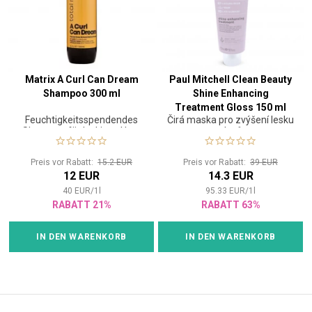
Matrix A Curl Can Dream
Paul Mitchell Clean Beauty
Shampoo 300 ml
Shine Enhancing
Treatment Gloss 150 ml
Feuchtigkeitsspendendes
Čirá maska pro zvýšení lesku
Shampoo für lockiges Haar
vlasů
Preis vor Rabatt:
15.2 EUR
Preis vor Rabatt:
39 EUR
12 EUR
14.3 EUR
40
EUR
/
1
l
95.33
EUR
/
1
l
RABATT 21%
RABATT 63%
IN DEN WARENKORB
IN DEN WARENKORB