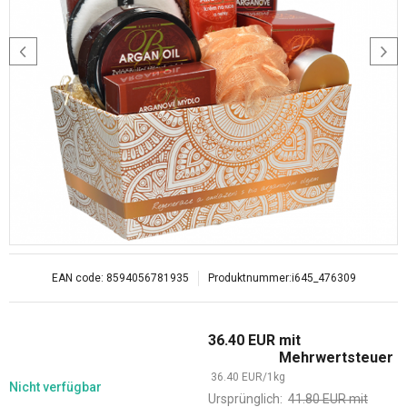
EAN code:
8594056781935
Produktnummer:
i645_476309
36.40
EUR
mit
Mehrwertsteuer
36.40
EUR
/
1
kg
Nicht verfügbar
Ursprünglich:
41.80
EUR
mit