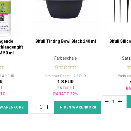
ngende
Bifull Tinting Bowl Black 240 ml
Bifull Sili
hlangengift
 50 ml
Färbeschale
Satz 
14.9 EUR
Preis vor Rabatt:
2.3 EUR
Preis vo
UR
1.8 EUR
1
l
7.5
EUR
/
1
l
RA
21%
RABATT 22%
N WARENKORB
IN DEN WARENKORB