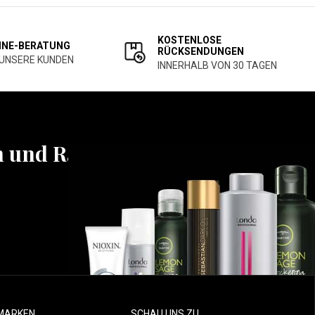
KOSTENLOSE
INE-BERATUNG
RÜCKSENDUNGEN
 UNSERE KUNDEN
INNERHALB VON 30 TAGEN
n und Rabatten
MARKEN
SCHAU UNS ZU