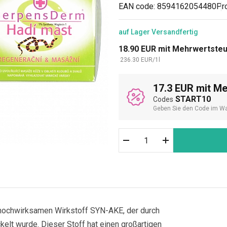
EAN code:
8594162054480
Pr
auf Lager
Versandfertig
18.90
EUR
mit Mehrwertste
236.30
EUR
/
1
l
17.3 EUR mit M
START10
Codes
Geben Sie den Code im Wa
n hochwirksamen Wirkstoff SYN-AKE, der durch
elt wurde. Dieser Stoff hat einen großartigen