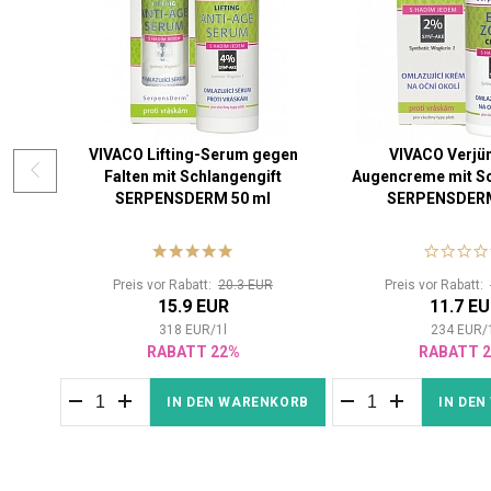
VIVACO Lifting-Serum gegen
VIVACO Verjü
Falten mit Schlangengift
Augencreme mit Sc
SERPENSDERM 50 ml
SERPENSDERM
Preis vor Rabatt:
20.3 EUR
Preis vor Rabatt:
15.9 EUR
11.7 E
318
EUR
/
1
l
234
EUR
/
RABATT 22%
RABATT 
IN DEN WARENKORB
IN DE