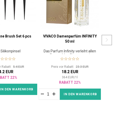
cone Brush Set 6 pcs
VIVACO Damenparfüm INFINITY
VI
50 ml
Sch
Silikonpinsel
Das Parfum Infinity verleiht allen
Frauen Mut, Eleganz und
undurchdringliche
Geheimnisvolligkeit.
r Rabatt:
5.4 EUR
Preis vor Rabatt:
23.3 EUR
4.2 EUR
18.2 EUR
BATT 22%
364
EUR
/
1
l
RABATT 22%
IN DEN WARENKORB
IN DEN WARENKORB