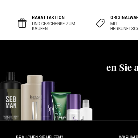
RABATTAKTION
ORIGINALWA
UND GESCHENKE ZUM
MIT
KAUFEN
HERKUNFTSG
Erfahren Sie 
BRAUCHEN SIE HELFEN?
WARUM B