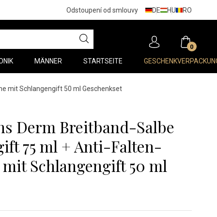
DE
HU
RO
Odstoupení od smlouvy
0
ONIK
MÄNNER
STARTSEITE
GESCHENKVERPACKUN
me mit Schlangengift 50 ml Geschenkset
s Derm Breitband-Salbe
ift 75 ml + Anti-Falten-
mit Schlangengift 50 ml