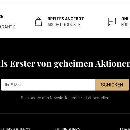
RE
BREITES ANGEBOT
ONL
6000+ PRODUKTE
FÜR
ARANTIE
als Erster von geheimen Aktione
SCHICKEN
Sie können den Newsletter jederzeit abbestellen
EI UNS KAUFEN?
LIEBLINGSLINKS
TOP 