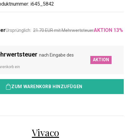
oduktnummer:
i645_5842
uer
AKTION
13
%
Ursprünglich:
21.70
EUR
mit Mehrwertsteuer
ehrwertsteuer
nach Eingabe des
AKTION
renkorb ein
ZUM WARENKORB HINZUFÜGEN
Vivaco