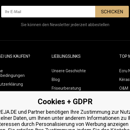
SCHICKEN
Sie können den Newsletter jederzeit abbestellen
EI UNS KAUFEN?
LIEBLINGSLINKS
TOP 
ne
Unsere Geschichte
Ecru 
sbedingungen
Blog
Kéras
utzerklärung
Friseurberatung
O&M
 über Zahlungen und
Kontakte
Paul M
Cookies + GDPR
Kostenlose Produktproben
Wella
 von Waren
EJA.DE und Partner benötigen Ihre Zustimmung zur Nut
Zenz 
zelner Daten, um Ihnen unter anderem Informationen zu I
teressen durch Personalisierung von Werbung anzeigen