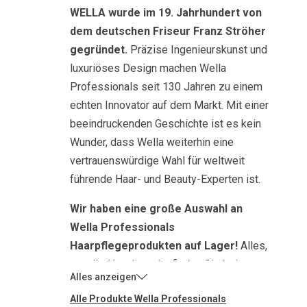
WELLA wurde im 19. Jahrhundert von
dem deutschen Friseur Franz Ströher
gegründet.
Präzise Ingenieurskunst und
luxuriöses Design machen Wella
Professionals seit 130 Jahren zu einem
echten Innovator auf dem Markt. Mit einer
beeindruckenden Geschichte ist es kein
Wunder, dass Wella weiterhin eine
vertrauenswürdige Wahl für weltweit
führende Haar- und Beauty-Experten ist.
Wir haben eine große Auswahl an
Wella Professionals
Haarpflegeprodukten auf Lager!
Alles,
was Ihr Haar braucht, finden Sie bei
Prozdravevlasy! Von Wella Shampoos
Alle Produkte Wella Professionals
und Conditionern bis hin zu Farbtonern –