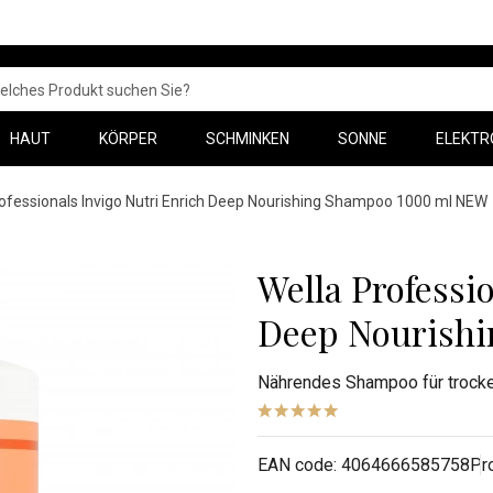
HAUT
KÖRPER
SCHMINKEN
SONNE
ELEKTR
ofessionals Invigo Nutri Enrich Deep Nourishing Shampoo 1000 ml NEW
Wella Professi
Deep Nourish
Nährendes Shampoo für trocke
EAN code:
4064666585758
Pr