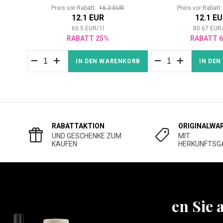
Preis vor Rabatt:
16.2 EUR
Preis vor Rabatt
12.1 EUR
12.1 E
60.5
EUR
/
1
l
80.67
EUR
RABATT 25%
RABATT 
IN DEN WARENKORB
IN DE
RABATTAKTION
ORIGINALWA
UND GESCHENKE ZUM
MIT
KAUFEN
HERKUNFTSG
Erfahren Sie 