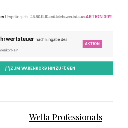
uer
AKTION
30
%
Ursprünglich:
28.80
EUR
mit Mehrwertsteuer
ehrwertsteuer
nach Eingabe des
AKTION
renkorb ein
ZUM WARENKORB HINZUFÜGEN
Wella Professionals