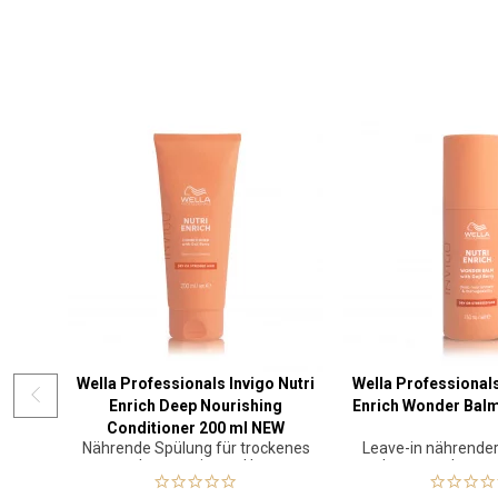
Wella Professionals Invigo Nutri
Wella Professionals
Enrich Deep Nourishing
Enrich Wonder Bal
Conditioner 200 ml NEW
Nährende Spülung für trockenes
Leave-in nährender
und strapaziertes Haar
trockenes und strap