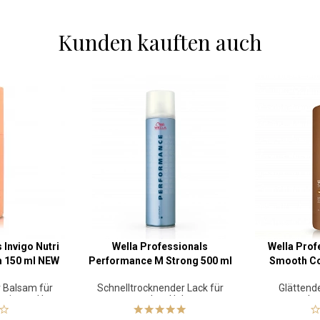
Kunden kauften auch
 Invigo Nutri
Wella Professionals
Wella Prof
m 150 ml NEW
Performance M Strong 500 ml
Smooth Co
 Balsam für
Schnelltrocknender Lack für
Glättende
aziertes Haar
starken Halt
kr