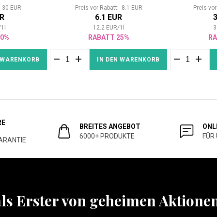
:
30 EUR
Preis vor Rabatt:
8.1 EUR
Preis vo
UR
6.1 EUR
3
/
1
l
12.2
EUR
/
1
l
3
60%
RABATT 25%
RA
N WARENKORB
IN DEN WARENKORB
RE
BREITES ANGEBOT
ONL
6000+ PRODUKTE
FÜR
ARANTIE
als Erster von geheimen Aktione