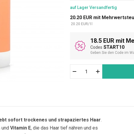
auf Lager
Versandfertig
20.20
EUR
mit Mehrwertste
20.20
EUR
/
1
l
18.5 EUR mit M
START10
Codes
Geben Sie den Code im Wa
ebt sofort trockenes und strapaziertes Haar
.
n
und
Vitamin E
, die das Haar tief nähren und es