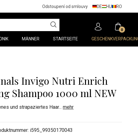
DE
HU
RO
Odstoupení od smlouvy
0
ONIK
MÄNNER
STARTSEITE
GESCHENKVERPACKUN
onals Invigo Nutri Enrich
ing Shampoo 1000 ml NEW
nes und strapaziertes Haar
...
mehr
oduktnummer:
i595_99350170043