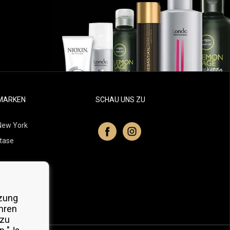
MARKEN
SCHAU UNS ZU
New York
tase
itchell
 Professionals
zung
Organic
hren
 zu