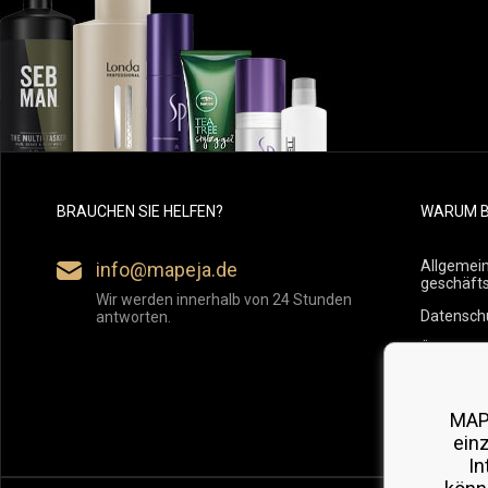
BRAUCHEN SIE HELFEN?
WARUM B
Allgemei
info@mapeja.de
geschäft
Wir werden innerhalb von 24 Stunden
Datensch
antworten.
Übersicht
Versand
Rückgabe
MAP
ein
In