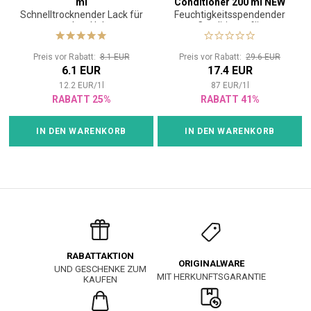
ml
Conditioner 200 ml NEW
Schnelltrocknender Lack für
Feuchtigkeitsspendender
starken Halt
Conditioner für
geschädigtes Haar
Preis vor Rabatt:
8.1 EUR
Preis vor Rabatt:
29.6 EUR
6.1 EUR
17.4 EUR
12.2
EUR
/
1
l
87
EUR
/
1
l
RABATT 25%
RABATT 41%
IN DEN WARENKORB
IN DEN WARENKORB
RABATTAKTION
ORIGINALWARE
UND GESCHENKE ZUM
MIT HERKUNFTSGARANTIE
KAUFEN