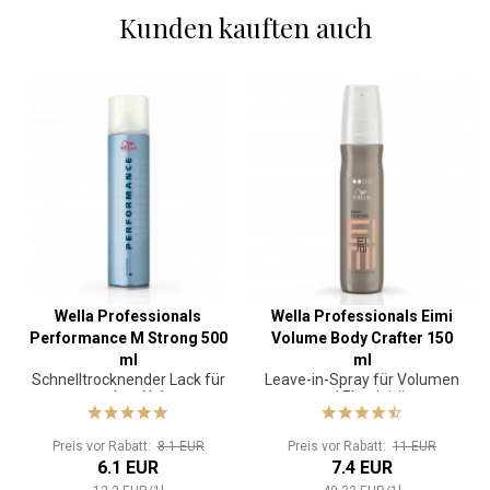
Kunden kauften auch
Wella Professionals
Wella Professionals Eimi
Performance M Strong 500
Volume Body Crafter 150
ml
ml
Schnelltrocknender Lack für
Leave-in-Spray für Volumen
starken Halt
und Elastizität
Preis vor Rabatt:
8.1 EUR
Preis vor Rabatt:
11 EUR
6.1 EUR
7.4 EUR