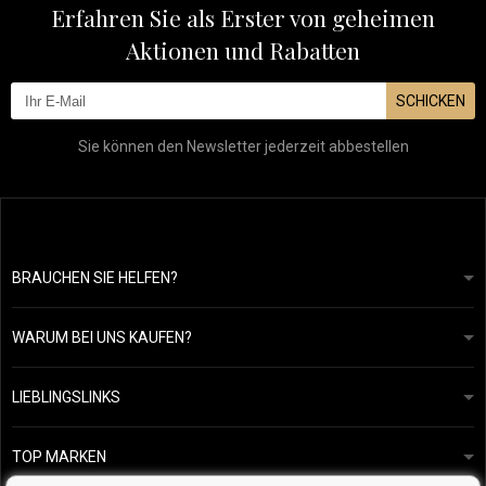
Erfahren Sie als Erster von geheimen
Aktionen und Rabatten
SCHICKEN
Sie können den Newsletter jederzeit abbestellen
BRAUCHEN SIE HELFEN?
info@mapeja.de
Allgemeine geschäftsbedingungen
Wir werden innerhalb von 24 Stunden antworten.
WARUM BEI UNS KAUFEN?
Datenschutzerklärung
Unsere Geschichte
Übersicht über Zahlungen und Versand
Blog
Ecru New York
LIEBLINGSLINKS
Rückgabe von Waren
Friseurberatung
Kérastase
Kontakte
TOP MARKEN
O&M
Kostenlose Produktproben