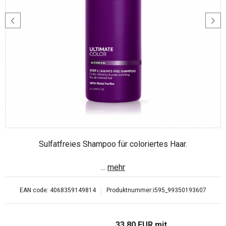
Sulfatfreies Shampoo für coloriertes Haar.
...
mehr
EAN code:
4068359149814
Produktnummer:
i595_99350193607
33.80
EUR
mit