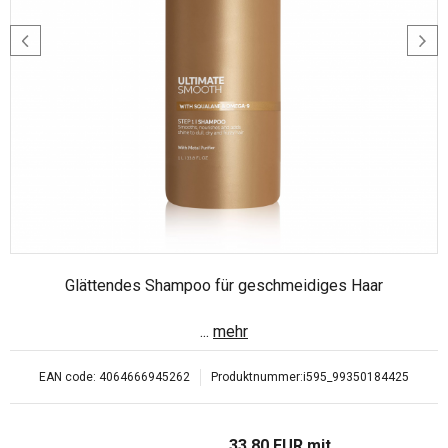
Glättendes Shampoo für geschmeidiges Haar
...
mehr
EAN code:
4064666945262
Produktnummer:
i595_99350184425
33.80
EUR
mit