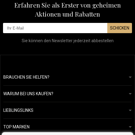
Erfahren Sie als Erster von geheimen
Aktionen und Rabatten
SCHICKEN
Sie können den Newsletter jederzeit abbestellen
BRAUCHEN SIE HELFEN?
info@mapeja.de
Allgemeine geschäftsbedingungen
Wir werden innerhalb von 24 Stunden antworten.
WARUM BEI UNS KAUFEN?
Datenschutzerklärung
Unsere Geschichte
Übersicht über Zahlungen und Versand
Blog
Ecru New York
LIEBLINGSLINKS
Rückgabe von Waren
Friseurberatung
Kérastase
Kontakte
TOP MARKEN
O&M
Kostenlose Produktproben