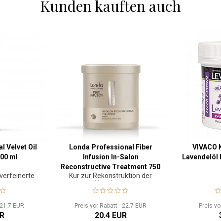
Kunden kauften auch
 Velvet Oil
Londa Professional Fiber
VIVACO K
00 ml
Infusion In-Salon
Lavendelöl
Reconstructive Treatment 750
verfeinerte
Kur zur Rekonstruktion der
ml
tur
Haarfaser
21.7 EUR
Preis vor Rabatt:
22.7 EUR
Preis vo
UR
20.4 EUR