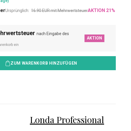
Tage)
uer
AKTION
21
%
Ursprünglich:
16.90
EUR
mit Mehrwertsteuer
ehrwertsteuer
nach Eingabe des
AKTION
renkorb ein
ZUM WARENKORB HINZUFÜGEN
Londa Professional