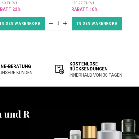
7.69
EUR
/
1
l
20.27
EUR
/
1
l
BATT 22%
RABATT 10%
IN DEN WARENKORB
IN DEN WARENKORB
KOSTENLOSE
INE-BERATUNG
RÜCKSENDUNGEN
 UNSERE KUNDEN
INNERHALB VON 30 TAGEN
n und Rabatten