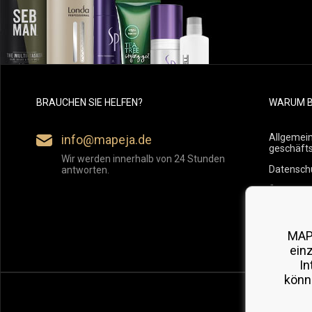
BRAUCHEN SIE HELFEN?
WARUM B
Allgemei
info@mapeja.de
geschäft
Wir werden innerhalb von 24 Stunden
Datensch
antworten.
Übersicht
Versand
Rückgabe
MAP
ein
In
könn