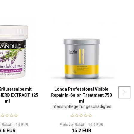
räutersalbe mit
Londa Professional Visible
L
 HERB EXTRACT 125
Repair In-Salon Treatment 750
Smo
ml
ml
Intensivpflege für geschädigtes
Haar
r Rabatt:
4.6 EUR
Preis vor Rabatt:
16.9 EUR
3.6 EUR
15.2 EUR