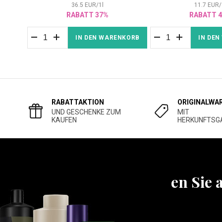
36.5
EUR
/
1
l
11.7
EUR
/
RABATT 37%
RABATT 
IN DEN WARENKORB
IN DE
RABATTAKTION
ORIGINALWA
UND GESCHENKE ZUM
MIT
KAUFEN
HERKUNFTSG
Erfahren Sie 