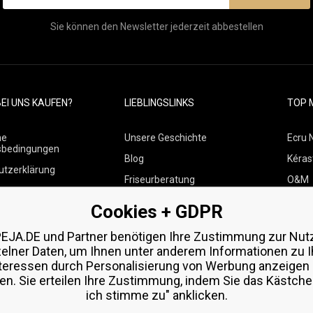
Sie können den Newsletter jederzeit abbestellen
EI UNS KAUFEN?
LIEBLINGSLINKS
TOP 
ne
Unsere Geschichte
Ecru 
sbedingungen
Blog
Kéras
utzerklärung
Friseurberatung
O&M
 über Zahlungen und
Kontakte
Paul M
Cookies + GDPR
Kostenlose Produktproben
Wella
 von Waren
EJA.DE und Partner benötigen Ihre Zustimmung zur Nut
Zenz 
zelner Daten, um Ihnen unter anderem Informationen zu I
teressen durch Personalisierung von Werbung anzeigen
en. Sie erteilen Ihre Zustimmung, indem Sie das Kästchen
ich stimme zu" anklicken.