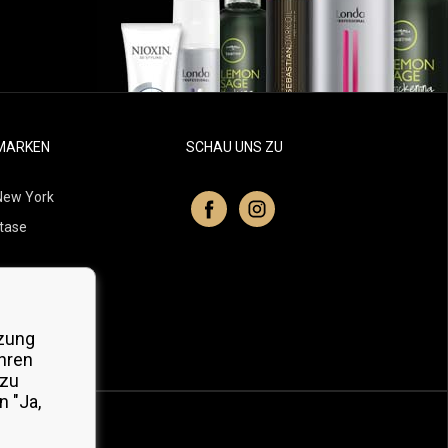
MARKEN
SCHAU UNS ZU
New York
tase
itchell
 Professionals
zung
Organic
hren
 zu
 "Ja,