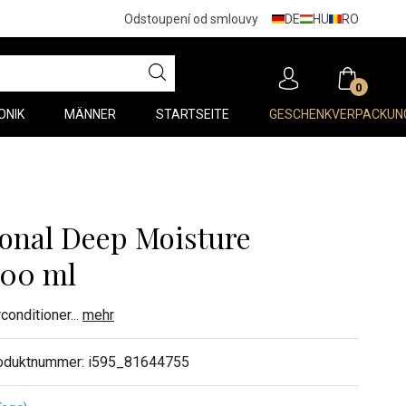
DE
HU
RO
Odstoupení od smlouvy
0
ONIK
MÄNNER
STARTSEITE
GESCHENKVERPACKUN
ional Deep Moisture
000 ml
conditioner
...
mehr
oduktnummer:
i595_81644755