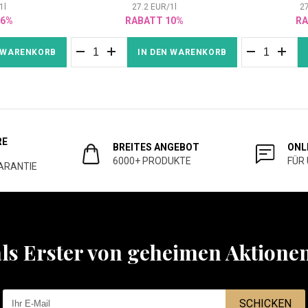
1
l
27.2
EUR
/
1
l
2
46%
RABATT 10%
RA
N WARENKORB
IN DEN WARENKORB
RE
BREITES ANGEBOT
ONL
6000+ PRODUKTE
FÜR
ARANTIE
als Erster von geheimen Aktione
SCHICKEN