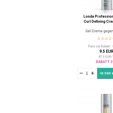
Londa Profession
Curl Defining Cr
Gel-Creme gegen 
lockiges H
Preis vor Rabatt:
9.5 EU
47.5
EUR
/
RABATT 2
IN DEN