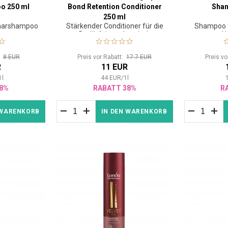
o 250 ml
Bond Retention Conditioner
Sha
250 ml
Haarshampoo
Stärkender Conditioner für die
Shampoo f
Bedürfnisse chemisch
H
behandelter Haare
t:
8 EUR
Preis vor Rabatt:
17.7 EUR
Preis v
R
11 EUR
1
l
44
EUR
/
1
l
8%
RABATT 38%
R
 WARENKORB
IN DEN WARENKORB