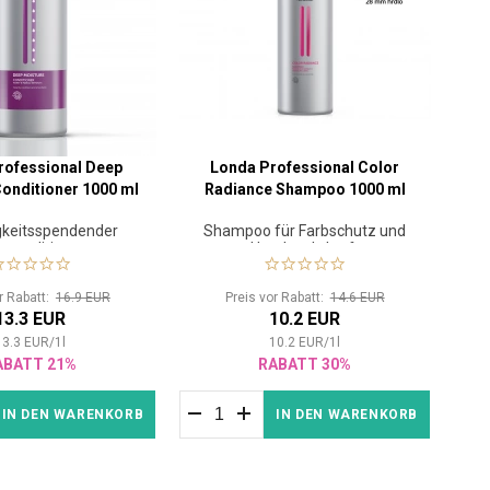
rofessional Deep
Londa Professional Color
onditioner 1000 ml
Radiance Shampoo 1000 ml
gkeitsspendender
Shampoo für Farbschutz und
rconditioner
Haarleuchtkraft
or Rabatt:
16.9 EUR
Preis vor Rabatt:
14.6 EUR
13.3 EUR
10.2 EUR
13.3
EUR
/
1
l
10.2
EUR
/
1
l
ABATT 21%
RABATT 30%
IN DEN WARENKORB
IN DEN WARENKORB