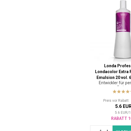
Londa Profes
Londacolor Extra 
Emulsion 20 vol. 
Entwickler für p
Farben
Preis vor Rabatt
5.6 EU
5.6
EUR
/
RABATT 1