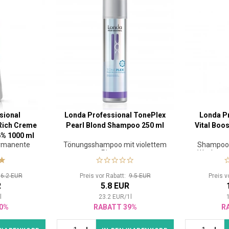
sional
Londa Professional TonePlex
Londa Pr
Rich Creme
Pearl Blond Shampoo 250 ml
Vital Boo
6% 1000 ml
ermanente
Tönungsshampoo mit violettem
Shampoo 
Pigment
Wachstum
:
6.2 EUR
Preis vor Rabatt:
9.5 EUR
Preis v
R
5.8 EUR
1
l
23.2
EUR
/
1
l
0%
RABATT 39%
R