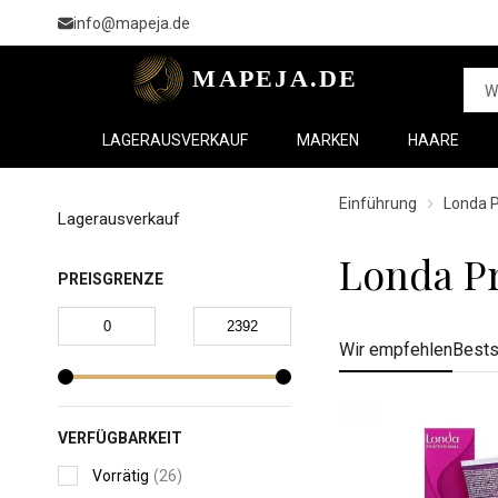
info@mapeja.de
LAGERAUSVERKAUF
MARKEN
HAARE
Einführung
Londa P
Lagerausverkauf
Londa Pr
PREISGRENZE
Wir empfehlen
Bests
VERFÜGBARKEIT
Vorrätig
(26)