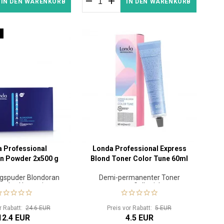
IN DEN WARENKORB
IN DEN WARENKORB
 Professional
Londa Professional Express
n Powder 2x500 g
Blond Toner Color Tune 60ml
gspuder Blondoran
Demi-permanenter Toner
londes Haar mit
gegen Gelbstiche
otect-Technologie
or Rabatt:
24.6 EUR
Preis vor Rabatt:
5 EUR
12.4 EUR
4.5 EUR