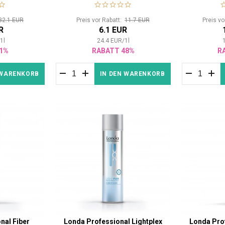
32.1 EUR
Preis vor Rabatt:
11.7 EUR
Preis v
R
6.1 EUR
/
1
l
24.4
EUR
/
1
l
1%
RABATT 48%
R
 WARENKORB
IN DEN WARENKORB
nal Fiber
Londa Professional Lightplex
Londa Prof