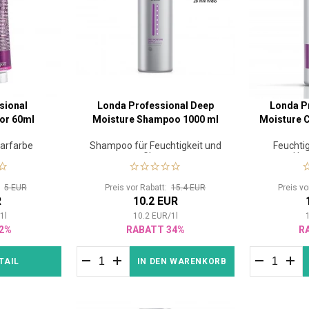
sional
Londa Professional Deep
Londa P
or 60ml
Moisture Shampoo 1000 ml
Moisture C
arfarbe
Shampoo für Feuchtigkeit und
Feuchti
Glanz
Haa
t:
5 EUR
Preis vor Rabatt:
15.4 EUR
Preis v
R
10.2 EUR
/
1
l
10.2
EUR
/
1
l
2%
RABATT 34%
R
TAIL
IN DEN WARENKORB