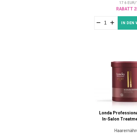
17.6
EUR
/
RABATT 2
IN DEN
Londa Professional
In-Salon Treatme
Haarernäh