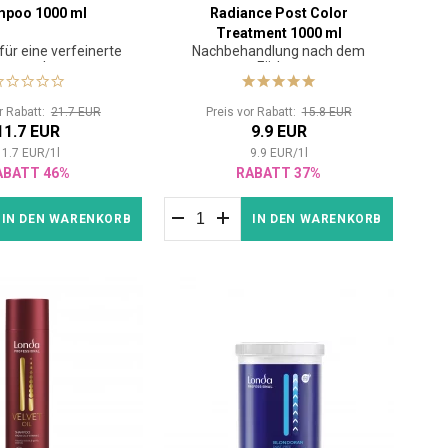
mpoo 1000 ml
Radiance Post Color
Treatment 1000 ml
ür eine verfeinerte
Nachbehandlung nach dem
aarstruktur
Färben
or Rabatt:
21.7 EUR
Preis vor Rabatt:
15.8 EUR
11.7 EUR
9.9 EUR
11.7
EUR
/
1
l
9.9
EUR
/
1
l
ABATT 46%
RABATT 37%
IN DEN WARENKORB
IN DEN WARENKORB