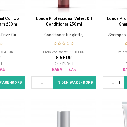
al Coil Up
Londa Professional Velvet Oil
Londa Prof
eam 200 ml
Conditioner 250 ml
Sha
Frizz für
Conditioner für glatte,
Shampoo f
aar
verfeinerte Haartextur
H
13.4 EUR
Preis vor Rabatt:
11.8 EUR
Preis 
R
8.6 EUR
1
l
34.4
EUR
/
1
l
9%
RABATT 27%
R
 WARENKORB
IN DEN WARENKORB