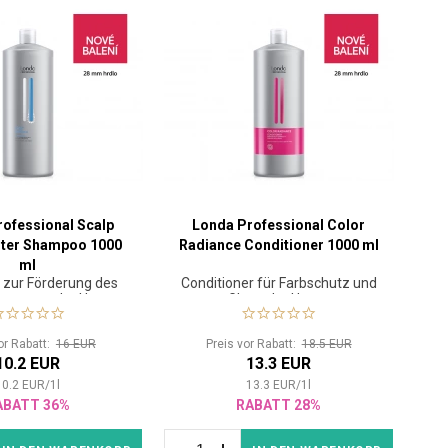
ofessional Scalp
Londa Professional Color
ster Shampoo 1000
Radiance Conditioner 1000 ml
ml
zur Förderung des
Conditioner für Farbschutz und
s gesunder Haare
Glanz der Haare
or Rabatt:
16 EUR
Preis vor Rabatt:
18.5 EUR
10.2 EUR
13.3 EUR
10.2
EUR
/
1
l
13.3
EUR
/
1
l
ABATT 36%
RABATT 28%