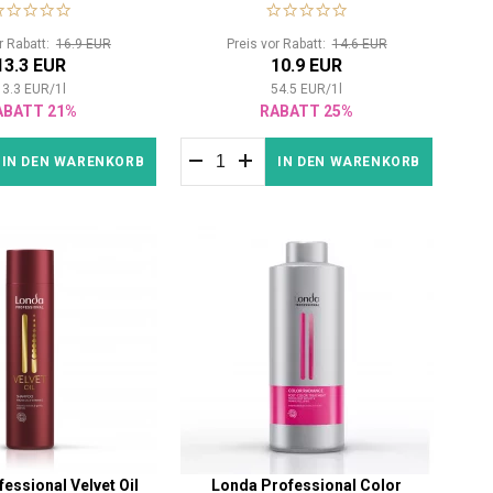
Schäden.
or Rabatt:
16.9 EUR
Preis vor Rabatt:
14.6 EUR
13.3 EUR
10.9 EUR
13.3
EUR
/
1
l
54.5
EUR
/
1
l
ABATT 21%
RABATT 25%
IN DEN WARENKORB
IN DEN WARENKORB
essional Velvet Oil
Londa Professional Color