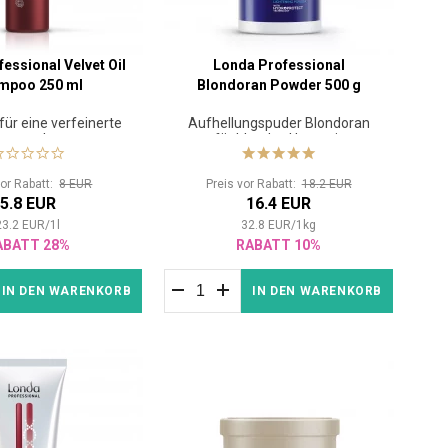
essional Velvet Oil
Londa Professional
mpoo 250 ml
Blondoran Powder 500 g
ür eine verfeinerte
Aufhellungspuder Blondoran
aarstruktur
für blondes Haar mit
HydroProtect-Technologie
vor Rabatt:
8 EUR
Preis vor Rabatt:
18.2 EUR
5.8 EUR
16.4 EUR
23.2
EUR
/
1
l
32.8
EUR
/
1
kg
ABATT 28%
RABATT 10%
IN DEN WARENKORB
IN DEN WARENKORB