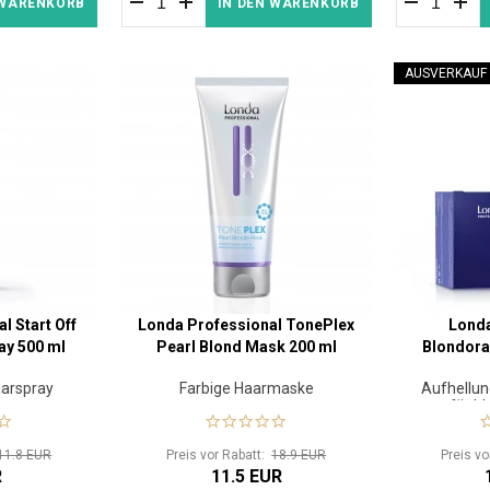
 WARENKORB
IN DEN WARENKORB
AUSVERKAUF
l Start Off
Londa Professional TonePlex
Londa
ay 500 ml
Pearl Blond Mask 200 ml
Blondora
aarspray
Farbige Haarmaske
Aufhellun
für b
HydroPr
11.8 EUR
Preis vor Rabatt:
18.9 EUR
Preis v
R
11.5 EUR