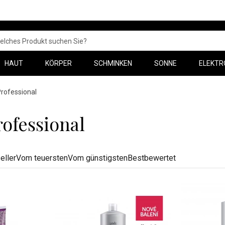
HAUT
KÖRPER
SCHMINKEN
SONNE
ELEKTR
rofessional
ofessional
eller
Vom teuersten
Vom günstigsten
Bestbewertet