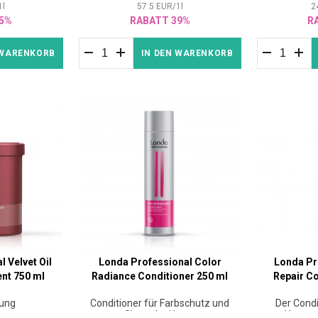
1
l
57.5
EUR
/
1
l
2
5%
RABATT 39%
R
 WARENKORB
IN DEN WARENKORB
 Velvet Oil
Londa Professional Color
Londa Pr
nt 750 ml
Radiance Conditioner 250 ml
Repair C
rung
Conditioner für Farbschutz und
Der Condi
Glanz der Haare
Haar v