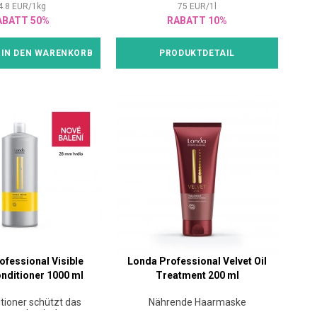
4.8
EUR
/
1
kg
75
EUR
/
1
l
ABATT 50%
RABATT 10%
IN DEN WARENKORB
PRODUKTDETAIL
ofessional Visible
Londa Professional Velvet Oil
onditioner 1000 ml
Treatment 200 ml
tioner schützt das
Nährende Haarmaske
or mechanischen