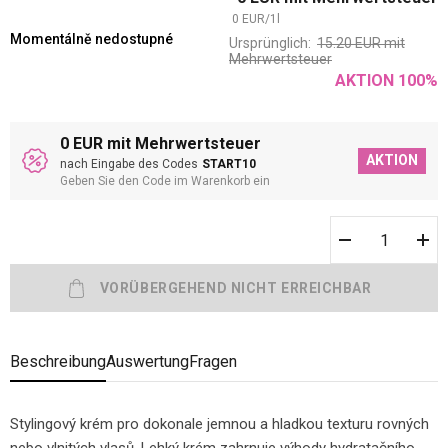
0
EUR
/
1
l
Momentálně nedostupné
Ursprünglich:
15.20
EUR
mit
Mehrwertsteuer
AKTION
100
%
0 EUR mit Mehrwertsteuer
AKTION
nach Eingabe des Codes
START10
Geben Sie den Code im Warenkorb ein
Beschreibung
Auswertung
Fragen
Stylingový krém pro dokonale jemnou a hladkou texturu rovných