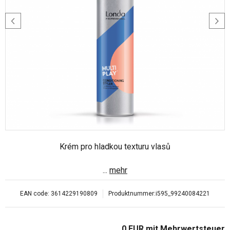
Krém pro hladkou texturu vlasů
...
mehr
EAN code:
3614229190809
Produktnummer:
i595_99240084221
0
EUR
mit Mehrwertsteuer