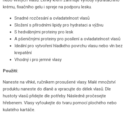
nebo vlnitých vlasů. Lehký krém zahrnuje výhody hydratačního
krému, fixačního gelu i spreje na podporu lesku.
Snadné rozčesání a ovladatelnost vlasů
Složení s přírodními lipidy pro hydrataci a výživu
S hedvábnými proteiny pro lesk
A pšeničnými proteiny pro posílení a ovladatelnost vlasů
Ideální pro vytvoření hladkého povrchu vlasu nebo vln bez
krepatění
Vhodný i pro jemné vlasy
Použití:
Naneste na vlhké, ručníkem prosušené vlasy. Malé množství
produktu naneste do dlaně a vpracujte do délek vlasů. Dle
hustoty vlasů přidejte dle potřeby. Následně pročesejte
hřebenem. Vlasy vyfoukejte do tvaru pomocí plochého nebo
kulatého kartáče.