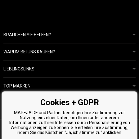
BRAUCHEN SIE HELFEN?
info@mapeja.de
Allgemeine geschäftsbedingungen
Wir werden innerhalb von 24 Stunden antworten.
WARUM BEI UNS KAUFEN?
Datenschutzerklärung
Unsere Geschichte
Übersicht über Zahlungen und Versand
Blog
Ecru New York
LIEBLINGSLINKS
Rückgabe von Waren
Friseurberatung
Kérastase
Kontakte
TOP MARKEN
O&M
Kostenlose Produktproben
Paul Mitchell
Cookies + GDPR
Wella Professionals
MAPEJA.DE und Partner benötigen Ihre Zustimmung zur
Zenz Organic
Nutzung einzelner Daten, um Ihnen unter anderem
Informationen zu Ihren Interessen durch Personalisierung von
Werbung anzeigen zu können. Sie erteilen Ihre Zustimmung,
indem Sie das Kästchen "Ja, ich stimme zu" anklicken.