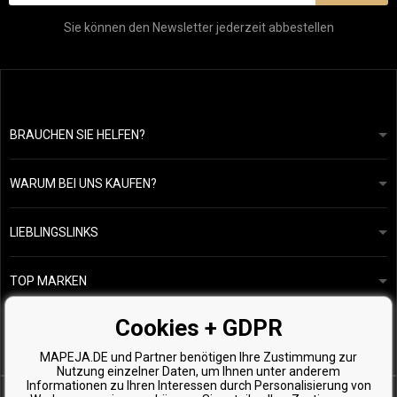
Sie können den Newsletter jederzeit abbestellen
BRAUCHEN SIE HELFEN?
info@mapeja.de
Allgemeine geschäftsbedingungen
Wir werden innerhalb von 24 Stunden antworten.
WARUM BEI UNS KAUFEN?
Datenschutzerklärung
Unsere Geschichte
Übersicht über Zahlungen und Versand
Blog
Ecru New York
LIEBLINGSLINKS
Rückgabe von Waren
Friseurberatung
Kérastase
Kontakte
TOP MARKEN
O&M
Kostenlose Produktproben
Paul Mitchell
Cookies + GDPR
Wella Professionals
MAPEJA.DE und Partner benötigen Ihre Zustimmung zur
Zenz Organic
Nutzung einzelner Daten, um Ihnen unter anderem
Informationen zu Ihren Interessen durch Personalisierung von