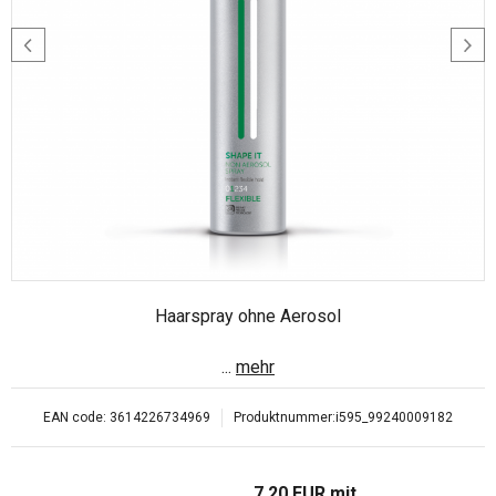
Haarspray ohne Aerosol
...
mehr
EAN code:
3614226734969
Produktnummer:
i595_99240009182
7.20
EUR
mit