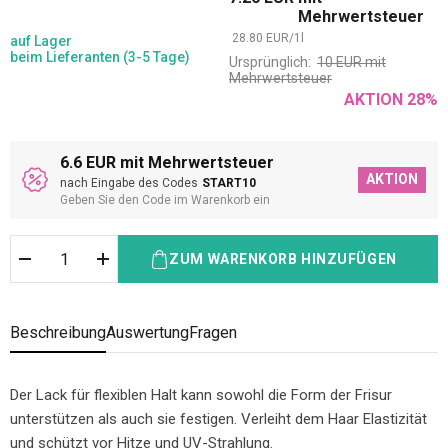
Mehrwertsteuer
28.80
EUR
/
1
l
auf Lager
beim Lieferanten (3-5 Tage)
Ursprünglich:
10
EUR
mit
Mehrwertsteuer
AKTION
28
%
6.6 EUR mit Mehrwertsteuer
AKTION
nach Eingabe des Codes
START10
Geben Sie den Code im Warenkorb ein
ZUM WARENKORB HINZUFÜGEN
Beschreibung
Auswertung
Fragen
Der Lack für flexiblen Halt kann sowohl die Form der Frisur
unterstützen als auch sie festigen. Verleiht dem Haar Elastizität
und schützt vor Hitze und UV-Strahlung.