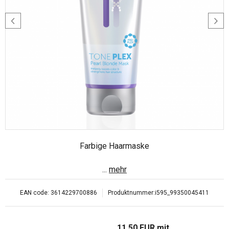
Farbige Haarmaske
...
mehr
EAN code:
3614229700886
Produktnummer:
i595_99350045411
11.50
EUR
mit