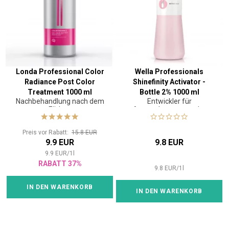
Londa Professional Color
Wella Professionals
Radiance Post Color
Shinefinity Activator -
Treatment 1000 ml
Bottle 2% 1000 ml
Nachbehandlung nach dem
Entwickler für
Färben
Anwendungen aus der
Flasche
Preis vor Rabatt:
15.8 EUR
9.9 EUR
9.8 EUR
9.9
EUR
/
1
l
RABATT 37%
9.8
EUR
/
1
l
IN DEN WARENKORB
IN DEN WARENKORB