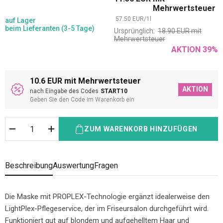
Mehrwertsteuer
57.50
EUR
/
1
l
auf Lager
beim Lieferanten (3-5 Tage)
Ursprünglich:
18.90
EUR
mit
Mehrwertsteuer
AKTION
39
%
10.6 EUR mit Mehrwertsteuer
AKTION
nach Eingabe des Codes
START10
Geben Sie den Code im Warenkorb ein
ZUM WARENKORB HINZUFÜGEN
Beschreibung
Auswertung
Fragen
Die Maske mit PROPLEX-Technologie ergänzt idealerweise den
LightPlex-Pflegeservice, der im Friseursalon durchgeführt wird.
Funktioniert gut auf blondem und aufgehelltem Haar und