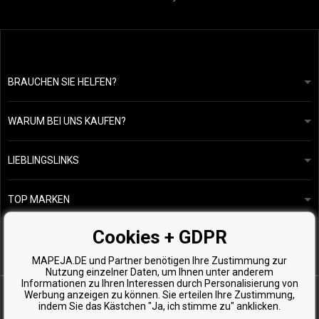
BRAUCHEN SIE HELFEN?
info@mapeja.de
Allgemeine geschäftsbedingungen
Wir werden innerhalb von 24 Stunden antworten.
WARUM BEI UNS KAUFEN?
Datenschutzerklärung
Unsere Geschichte
Übersicht über Zahlungen und Versand
Blog
Ecru New York
LIEBLINGSLINKS
Rückgabe von Waren
Friseurberatung
Kérastase
Kontakte
TOP MARKEN
O&M
Kostenlose Produktproben
Paul Mitchell
Cookies + GDPR
Wella Professionals
MAPEJA.DE und Partner benötigen Ihre Zustimmung zur
Zenz Organic
Nutzung einzelner Daten, um Ihnen unter anderem
Informationen zu Ihren Interessen durch Personalisierung von
Werbung anzeigen zu können. Sie erteilen Ihre Zustimmung,
indem Sie das Kästchen "Ja, ich stimme zu" anklicken.