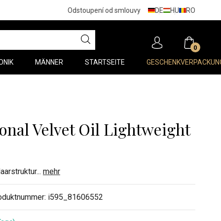
DE
HU
RO
Odstoupení od smlouvy
0
ONIK
MÄNNER
STARTSEITE
GESCHENKVERPACKUN
onal Velvet Oil Lightweight
Haarstruktur
...
mehr
oduktnummer:
i595_81606552