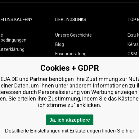
EI UNS KAUFEN?
LIEBLINGSLINKS
TOP 
ne
Unsere Geschichte
Ecru 
sbedingungen
Blog
Kéras
utzerklärung
Friseurberatung
O&M
 über Zahlungen und
Kontakte
Paul M
Cookies + GDPR
Kostenlose Produktproben
Wella
 von Waren
EJA.DE und Partner benötigen Ihre Zustimmung zur Nut
Zenz 
zelner Daten, um Ihnen unter anderem Informationen zu I
teressen durch Personalisierung von Werbung anzeigen
en. Sie erteilen Ihre Zustimmung, indem Sie das Kästchen
ich stimme zu" anklicken.
Ja, ich akzeptiere
Detaillierte Einstellungen mit Erläuterungen finden Sie hier