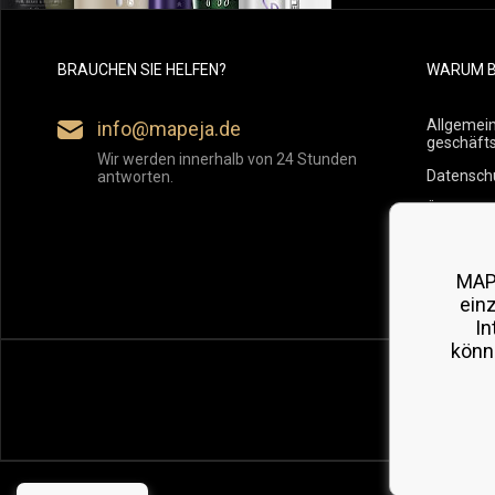
BRAUCHEN SIE HELFEN?
WARUM B
Allgemei
info@mapeja.de
geschäft
Wir werden innerhalb von 24 Stunden
Datensch
antworten.
Übersicht
Versand
Rückgabe
MAP
ein
In
könn