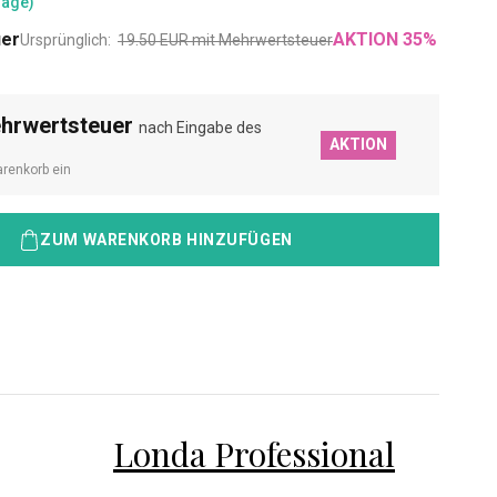
Tage)
uer
AKTION
35
%
Ursprünglich:
19.50
EUR
mit Mehrwertsteuer
ehrwertsteuer
nach Eingabe des
AKTION
renkorb ein
ZUM WARENKORB HINZUFÜGEN
Londa Professional