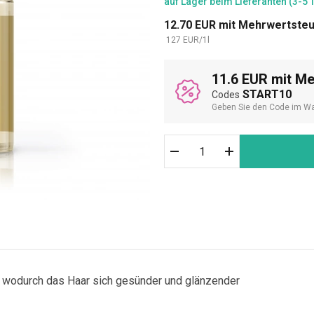
auf Lager
beim Lieferanten (3-5 
12.70
EUR
mit Mehrwertste
127
EUR
/
1
l
11.6 EUR mit M
START10
Codes
Geben Sie den Code im Wa
ur, wodurch das Haar sich gesünder und glänzender