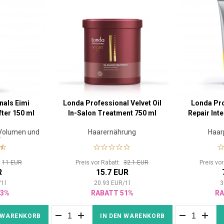
nals Eimi
Londa Professional Velvet Oil
Londa Pro
ter 150 ml
In-Salon Treatment 750 ml
Repair Int
 Volumen und
Haarernährung
Haar
ät
:
11 EUR
Preis vor Rabatt:
32.1 EUR
Preis vo
R
15.7 EUR
/
1
l
20.93
EUR
/
1
l
3
33%
RABATT 51%
RA
N WARENKORB
IN DEN WARENKORB