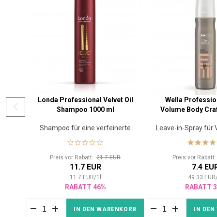
Londa Professional Velvet Oil
Wella Professio
Shampoo 1000 ml
Volume Body Craf
Shampoo für eine verfeinerte
Leave-in-Spray für
Haarstruktur
Elastizit
Preis vor Rabatt:
21.7 EUR
Preis vor Rabatt
11.7 EUR
7.4 EU
11.7
EUR
/
1
l
49.33
EUR
RABATT 46%
RABATT 
IN DEN WARENKORB
IN DE