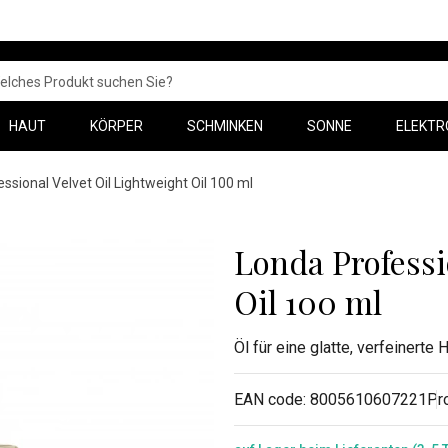
HAUT
KÖRPER
SCHMINKEN
SONNE
ELEKTR
ssional Velvet Oil Lightweight Oil 100 ml
Londa Professi
Oil 100 ml
Öl für eine glatte, verfeinerte 
EAN code:
8005610607221
Pr