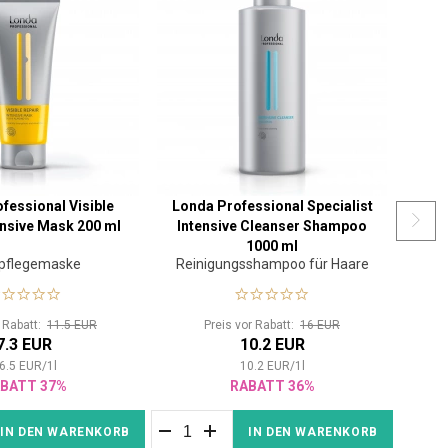
fessional Visible
Londa Professional Specialist
Alp
ensive Mask 200 ml
Intensive Cleanser Shampoo
1000 ml
pflegemaske
Reinigungsshampoo für Haare
Her
r Rabatt:
11.5 EUR
Preis vor Rabatt:
16 EUR
7.3 EUR
10.2 EUR
6.5
EUR
/
1
l
10.2
EUR
/
1
l
BATT 37%
RABATT 36%
IN DEN WARENKORB
IN DEN WARENKORB