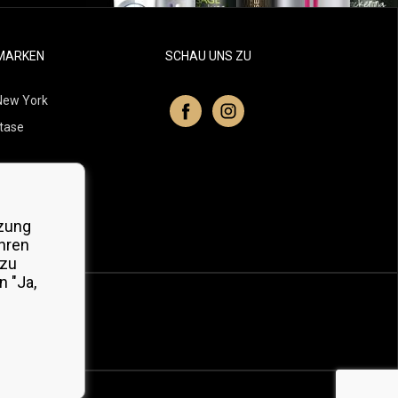
MARKEN
SCHAU UNS ZU
New York
tase
itchell
 Professionals
zung
Organic
hren
 zu
 "Ja,