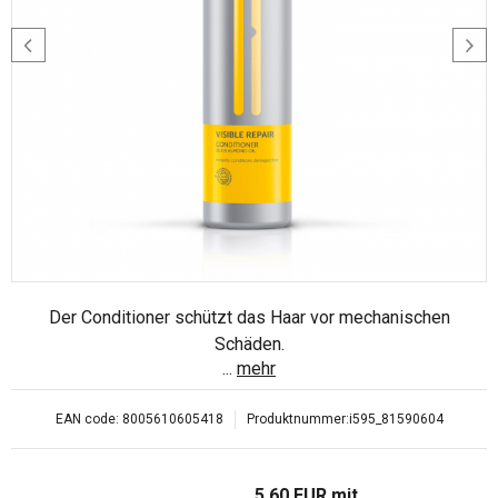
Der Conditioner schützt das Haar vor mechanischen
Schäden.
...
mehr
EAN code:
8005610605418
Produktnummer:
i595_81590604
5.60
EUR
mit