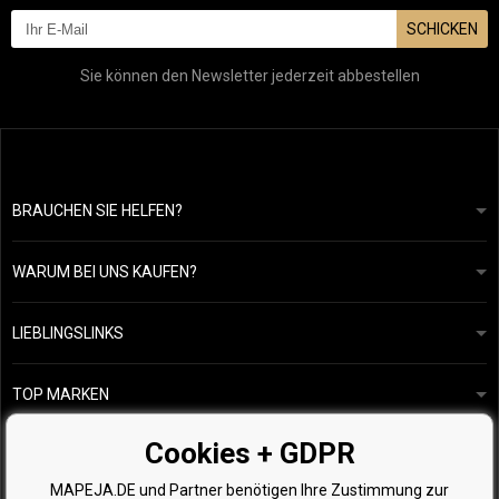
SCHICKEN
Sie können den Newsletter jederzeit abbestellen
BRAUCHEN SIE HELFEN?
info@mapeja.de
Allgemeine geschäftsbedingungen
Wir werden innerhalb von 24 Stunden antworten.
WARUM BEI UNS KAUFEN?
Datenschutzerklärung
Unsere Geschichte
Übersicht über Zahlungen und Versand
Blog
Ecru New York
LIEBLINGSLINKS
Rückgabe von Waren
Friseurberatung
Kérastase
Kontakte
TOP MARKEN
O&M
Kostenlose Produktproben
Paul Mitchell
Cookies + GDPR
Wella Professionals
MAPEJA.DE und Partner benötigen Ihre Zustimmung zur
Zenz Organic