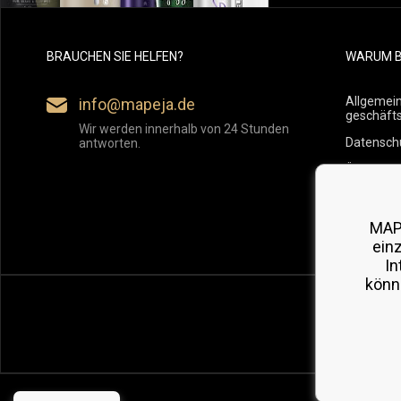
BRAUCHEN SIE HELFEN?
WARUM B
Allgemei
info@mapeja.de
geschäft
Wir werden innerhalb von 24 Stunden
Datensch
antworten.
Übersicht
Versand
Rückgabe
MAP
ein
In
könn