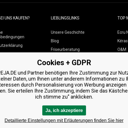
EI UNS KAUFEN?
LIEBLINGSLINKS
TOP 
ne
Unsere Geschichte
Ecru 
sbedingungen
Blog
Kéras
utzerklärung
Friseurberatung
O&M
 über Zahlungen und
Kontakte
Paul M
Cookies + GDPR
Kostenlose Produktproben
Wella
 von Waren
EJA.DE und Partner benötigen Ihre Zustimmung zur Nut
Zenz 
zelner Daten, um Ihnen unter anderem Informationen zu I
teressen durch Personalisierung von Werbung anzeigen
en. Sie erteilen Ihre Zustimmung, indem Sie das Kästchen
ich stimme zu" anklicken.
Ja, ich akzeptiere
Detaillierte Einstellungen mit Erläuterungen finden Sie hier