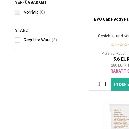
VERFÜGBARKEIT
Vorrätig
(0)
EVO Cake Body Fa
STAND
Gesichts- und Kö
Reguläre Ware
(8)
Preis vor Rabatt
5.6 EU
280
EUR
/
1
RABATT 
IN DEN