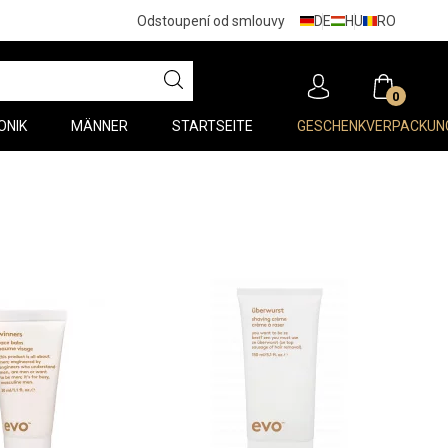
DE
HU
RO
Odstoupení od smlouvy
0
ONIK
MÄNNER
STARTSEITE
GESCHENKVERPACKUN