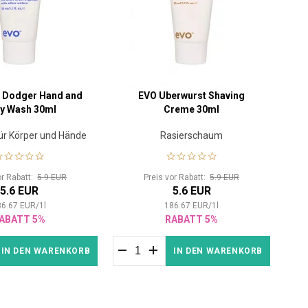
 Dodger Hand and
EVO Uberwurst Shaving
y Wash 30ml
Creme 30ml
ür Körper und Hände
Rasierschaum
or Rabatt:
5.9 EUR
Preis vor Rabatt:
5.9 EUR
5.6 EUR
5.6 EUR
86.67
EUR
/
1
l
186.67
EUR
/
1
l
ABATT 5%
RABATT 5%
IN DEN WARENKORB
IN DEN WARENKORB