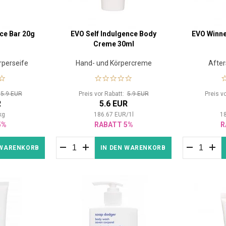
ce Bar 20g
EVO Self Indulgence Body
EVO Winne
Creme 30ml
rperseife
Hand- und Körpercreme
Afte
:
5.9 EUR
Preis vor Rabatt:
5.9 EUR
Preis v
R
5.6 EUR
kg
186.67
EUR
/
1
l
1
5%
RABATT 5%
R
 WARENKORB
IN DEN WARENKORB