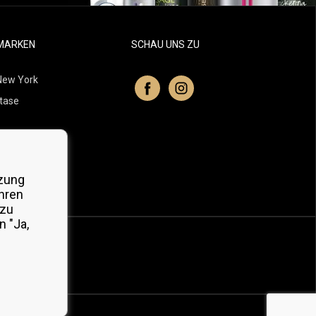
MARKEN
SCHAU UNS ZU
New York
tase
itchell
 Professionals
zung
Organic
hren
 zu
 "Ja,