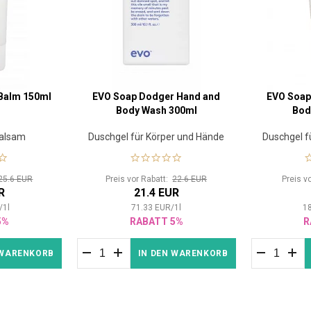
 Balm 150ml
EVO Soap Dodger Hand and
EVO Soap
Body Wash 300ml
Bod
Balsam
Duschgel für Körper und Hände
Duschgel f
25.6 EUR
Preis vor Rabatt:
22.6 EUR
Preis v
R
21.4 EUR
/
1
l
71.33
EUR
/
1
l
1
5%
RABATT 5%
R
 WARENKORB
IN DEN WARENKORB