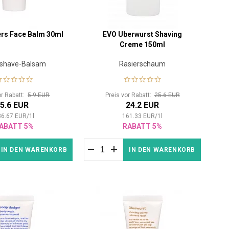
rs Face Balm 30ml
EVO Uberwurst Shaving
Creme 150ml
rshave-Balsam
Rasierschaum
or Rabatt:
5.9 EUR
Preis vor Rabatt:
25.6 EUR
5.6 EUR
24.2 EUR
86.67
EUR
/
1
l
161.33
EUR
/
1
l
ABATT 5%
RABATT 5%
IN DEN WARENKORB
IN DEN WARENKORB