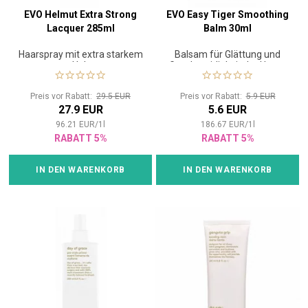
EVO Helmut Extra Strong
EVO Easy Tiger Smoothing
Lacquer 285ml
Balm 30ml
Haarspray mit extra starkem
Balsam für Glättung und
Halt
Geschmeidigkeit der Haare
Preis vor Rabatt:
29.5 EUR
Preis vor Rabatt:
5.9 EUR
27.9 EUR
5.6 EUR
96.21
EUR
/
1
l
186.67
EUR
/
1
l
RABATT 5%
RABATT 5%
IN DEN WARENKORB
IN DEN WARENKORB