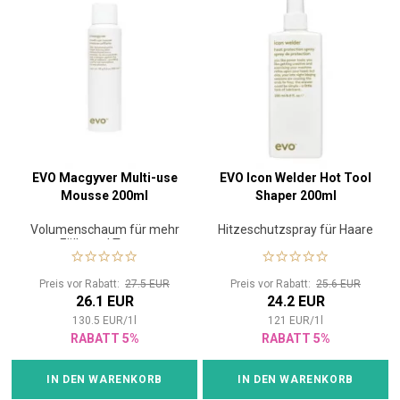
EVO Macgyver Multi-use
EVO Icon Welder Hot Tool
Mousse 200ml
Shaper 200ml
Volumenschaum für mehr
Hitzeschutzspray für Haare
Fülle und Textur
Preis vor Rabatt:
27.5 EUR
Preis vor Rabatt:
25.6 EUR
26.1 EUR
24.2 EUR
130.5
EUR
/
1
l
121
EUR
/
1
l
RABATT 5%
RABATT 5%
IN DEN WARENKORB
IN DEN WARENKORB