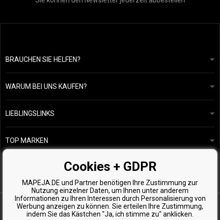
Sie können den Newsletter jederzeit abbestellen
BRAUCHEN SIE HELFEN?
info@mapeja.de
Allgemeine geschäftsbedingungen
Wir werden innerhalb von 24 Stunden antworten.
WARUM BEI UNS KAUFEN?
Datenschutzerklärung
Unsere Geschichte
Übersicht über Zahlungen und Versand
Blog
Ecru New York
LIEBLINGSLINKS
Rückgabe von Waren
Friseurberatung
Kérastase
Kontakte
TOP MARKEN
O&M
Kostenlose Produktproben
Paul Mitchell
Cookies + GDPR
Wella Professionals
MAPEJA.DE und Partner benötigen Ihre Zustimmung zur
Zenz Organic
Nutzung einzelner Daten, um Ihnen unter anderem
Informationen zu Ihren Interessen durch Personalisierung von
Werbung anzeigen zu können. Sie erteilen Ihre Zustimmung,
indem Sie das Kästchen "Ja, ich stimme zu" anklicken.