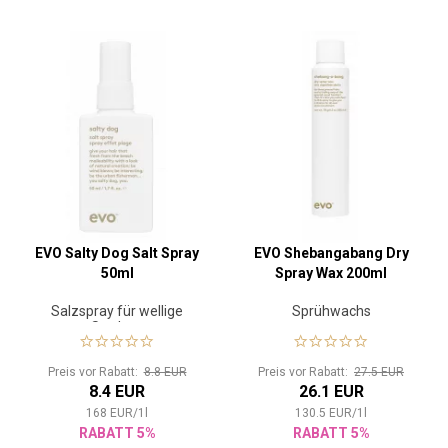
EVO Salty Dog Salt Spray
EVO Shebangabang Dry
50ml
Spray Wax 200ml
Salzspray für wellige
Sprühwachs
Struktur
Preis vor Rabatt:
8.8 EUR
Preis vor Rabatt:
27.5 EUR
8.4 EUR
26.1 EUR
168
EUR
/
1
l
130.5
EUR
/
1
l
RABATT 5%
RABATT 5%