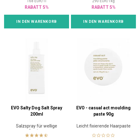
168
EUR
/
1
l
290
EUR
/
1
kg
RABATT 5%
RABATT 5%
IN DEN WARENKORB
IN DEN WARENKORB
EVO Salty Dog Salt Spray
EVO - casual act moulding
200ml
paste 90g
Salzspray für wellige
Leicht fixierende Haarpaste
Struktur