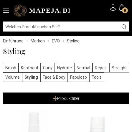
0
Einführung
Marken
EVO
Styling
Styling
Brush
Kopfhaut
Curly
Hydrate
Normal
Repair
Straight
Volume
Styling
Face & Body
Fabuloso
Tools
Produktfilter