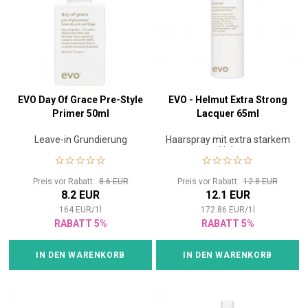
EVO Day Of Grace Pre-Style
EVO - Helmut Extra Strong
Primer 50ml
Lacquer 65ml
Leave-in Grundierung
Haarspray mit extra starkem
Halt
Preis vor Rabatt:
8.6 EUR
Preis vor Rabatt:
12.8 EUR
8.2 EUR
12.1 EUR
164
EUR
/
1
l
172.86
EUR
/
1
l
RABATT 5%
RABATT 5%
IN DEN WARENKORB
IN DEN WARENKORB