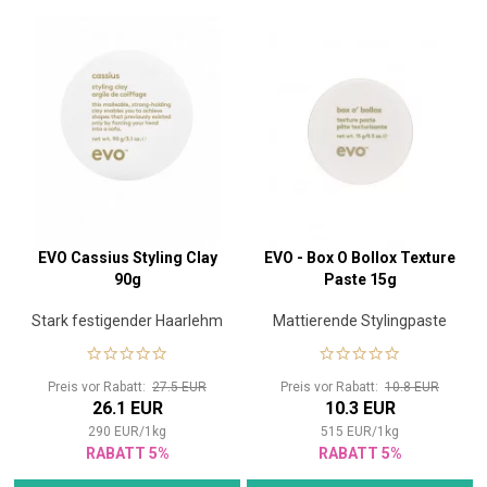
EVO Cassius Styling Clay
EVO - Box O Bollox Texture
90g
Paste 15g
Stark festigender Haarlehm
Mattierende Stylingpaste
Preis vor Rabatt:
27.5 EUR
Preis vor Rabatt:
10.8 EUR
26.1 EUR
10.3 EUR
290
EUR
/
1
kg
515
EUR
/
1
kg
RABATT 5%
RABATT 5%