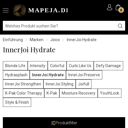
0
Einführung
Marken
Joico
InnerJoi Hydrate
InnerJoi Hydrate
Blonde Life
Intensity
Colorful
Curls Like Us
Defy Damage
Hydrasplash
InnerJoi Hydrate
InnerJoi Preserve
InnerJoi Strengthen
InnerJoi Styling
Joifull
K-Pak Color Therapy
K-Pak
Moisture Recovery
YouthLock
Style & Finish
Produktfilter