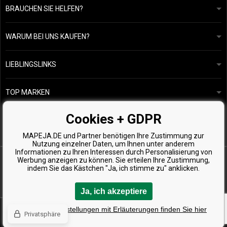
BRAUCHEN SIE HELFEN?
info@mapeja.de
Allgemeine geschäftsbedingungen
Wir werden innerhalb von 24 Stunden antworten.
WARUM BEI UNS KAUFEN?
Datenschutzerklärung
Unsere Geschichte
Übersicht über Zahlungen und Versand
Blog
Ecru New York
LIEBLINGSLINKS
Rückgabe von Waren
Friseurberatung
Kérastase
Kontakte
TOP MARKEN
O&M
Kostenlose Produktproben
Paul Mitchell
Cookies + GDPR
Wella Professionals
MAPEJA.DE und Partner benötigen Ihre Zustimmung zur
Zenz Organic
Nutzung einzelner Daten, um Ihnen unter anderem
Informationen zu Ihren Interessen durch Personalisierung von
Werbung anzeigen zu können. Sie erteilen Ihre Zustimmung,
indem Sie das Kästchen "Ja, ich stimme zu" anklicken.
Ja, ich akzeptiere
Copyright © 2026 Mapeja.de, Alle Rechte vorbehalten
Detaillierte Einstellungen mit Erläuterungen finden Sie hier
Privatsphäre
Eshops & webseiten
BINARGON.cz