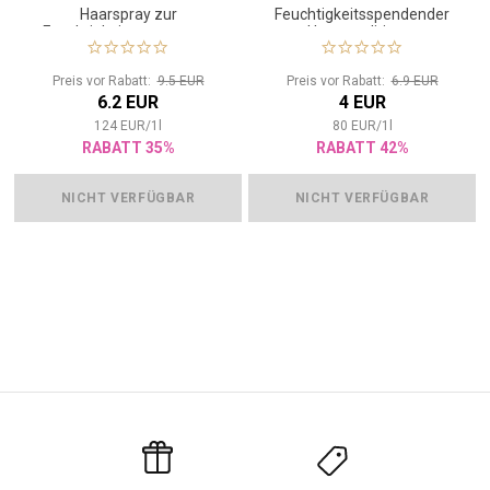
Haarspray zur
Feuchtigkeitsspendender
Feuchtigkeitsversorgung
Haarconditioner
Preis vor Rabatt:
9.5 EUR
Preis vor Rabatt:
6.9 EUR
6.2 EUR
4 EUR
124
EUR
/
1
l
80
EUR
/
1
l
RABATT 35%
RABATT 42%
NICHT VERFÜGBAR
NICHT VERFÜGBAR