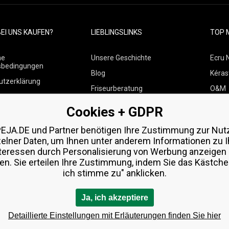
EI UNS KAUFEN?
LIEBLINGSLINKS
TOP 
ne
Unsere Geschichte
Ecru 
sbedingungen
Blog
Kéras
utzerklärung
Friseurberatung
O&M
 über Zahlungen und
Kontakte
Paul M
Cookies + GDPR
Kostenlose Produktproben
Wella
 von Waren
EJA.DE und Partner benötigen Ihre Zustimmung zur Nut
Zenz 
zelner Daten, um Ihnen unter anderem Informationen zu I
teressen durch Personalisierung von Werbung anzeigen
en. Sie erteilen Ihre Zustimmung, indem Sie das Kästchen
ich stimme zu" anklicken.
Ja, ich akzeptiere
Detaillierte Einstellungen mit Erläuterungen finden Sie hier