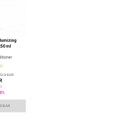
olumizing
250 ml
tioner
22.3 EUR
R
1
l
8%
ÜGBAR