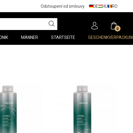
DE
HU
RO
Odstoupení od smlouvy
0
ONIK
MÄNNER
STARTSEITE
GESCHENKVERPACKUN