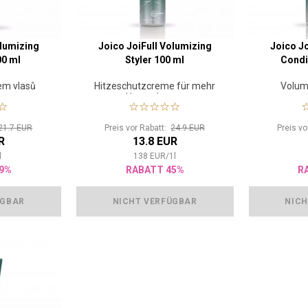
olumizing
Joico JoiFull Volumizing
Joico J
0 ml
Styler 100 ml
Condi
em vlasů
Hitzeschutzcreme für mehr
Volum
Haarvolumen
21.7 EUR
Preis vor Rabatt:
24.9 EUR
Preis v
R
13.8 EUR
l
138
EUR
/
1
l
9%
RABATT 45%
R
ÜGBAR
NICHT VERFÜGBAR
NICH