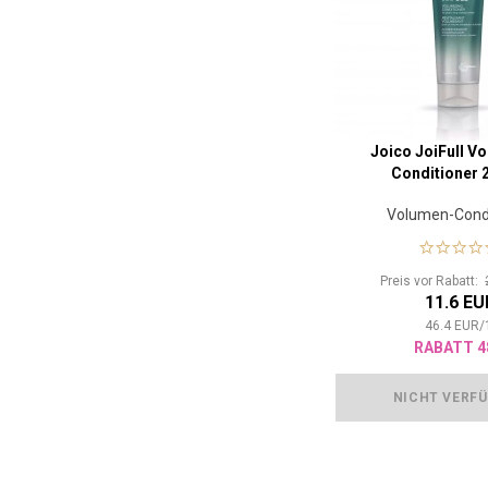
Joico JoiFull V
Conditioner 
Volumen-Condi
Preis vor Rabatt:
11.6 EU
46.4
EUR
/
RABATT 4
NICHT VERF