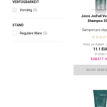
VERFÜGBARKEIT
Vorrätig
(0)
Joico JoiFull V
Shampoo 30
STAND
Šampon pro obj
Reguläre Ware
(5)
Preis vor Rabatt:
11.1 EU
37
EUR
/
1
RABATT 4
NICHT VERF