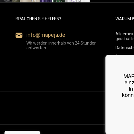
BRAUCHEN SIE HELFEN?
WARUM B
Allgemei
info@mapeja.de
geschäft
Wir werden innerhalb von 24 Stunden
Datensch
antworten.
Übersicht
Versand
Rückgabe
MAP
ein
In
könn