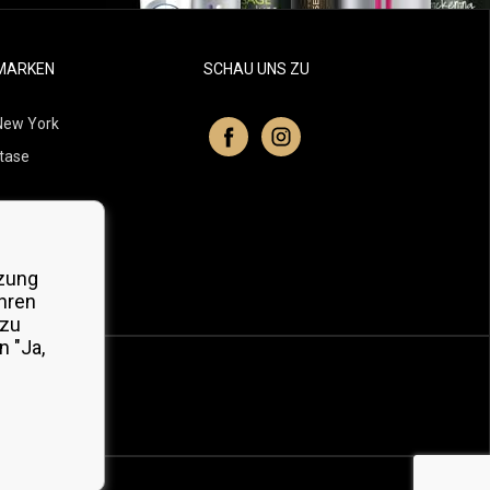
MARKEN
SCHAU UNS ZU
New York
tase
itchell
 Professionals
zung
Organic
hren
 zu
 "Ja,