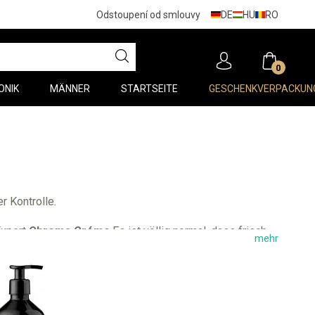
DE
HU
RO
Odstoupení od smlouvy
0
ONIK
MÄNNER
STARTSEITE
GESCHENKVERPACKUN
r Kontrolle.
Expert
Chroma Créme
.Es ist völlig normal, dass frisch
mehr
essen ist es auch normal, dass auf der Oberfläche der