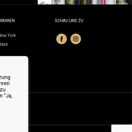
MARKEN
SCHAU UNS ZU
New York
tase
itchell
 Professionals
zung
Organic
hren
 zu
 "Ja,