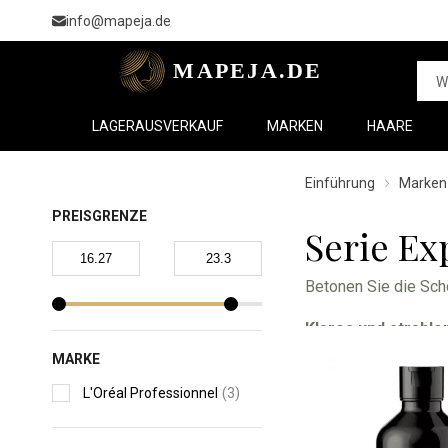
info@mapeja.de
LAGERAUSVERKAUF
MARKEN
HAARE
Einführung
Marken
PREISGRENZE
Serie E
Betonen Sie die Schö
Klares und strahl
gefärbtes Haar nach
MARKE
Haare einige Töne e
L'Oréal Professionnel
(3)
Die exklusive Rezep