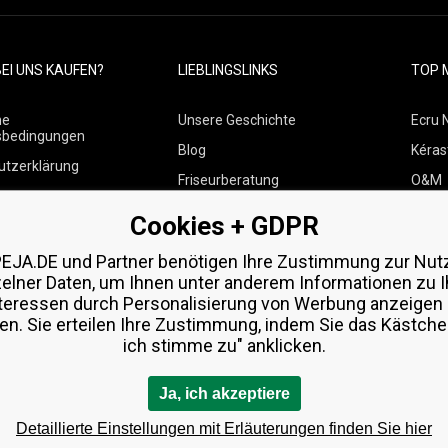
EI UNS KAUFEN?
LIEBLINGSLINKS
TOP 
ne
Unsere Geschichte
Ecru 
sbedingungen
Blog
Kéras
utzerklärung
Friseurberatung
O&M
 über Zahlungen und
Kontakte
Paul M
Cookies + GDPR
Kostenlose Produktproben
Wella
 von Waren
EJA.DE und Partner benötigen Ihre Zustimmung zur Nut
Zenz 
zelner Daten, um Ihnen unter anderem Informationen zu I
teressen durch Personalisierung von Werbung anzeigen
en. Sie erteilen Ihre Zustimmung, indem Sie das Kästchen
ich stimme zu" anklicken.
Ja, ich akzeptiere
Detaillierte Einstellungen mit Erläuterungen finden Sie hier