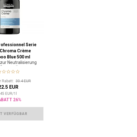
rofessionnel Serie
t Chroma Crème
oo Blue 500 ml
ur Neutralisierung
 Orangetönen
or Rabatt:
30.4 EUR
22.5 EUR
45
EUR
/
1
l
ABATT 26%
T VERFÜGBAR