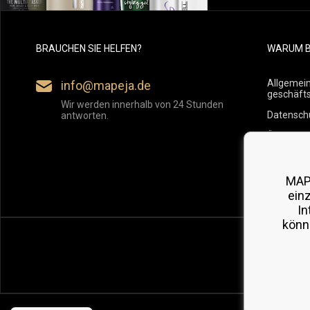
BRAUCHEN SIE HELFEN?
WARUM B
Allgemei
info@mapeja.de
geschäft
Wir werden innerhalb von 24 Stunden
Datensch
antworten.
Übersicht
Versand
Rückgabe
MAP
ein
In
könn