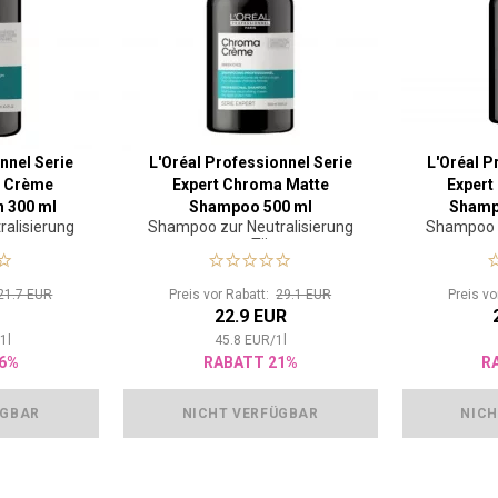
nnel Serie
L'Oréal Professionnel Serie
L'Oréal P
a Crème
Expert Chroma Matte
Exper
 300 ml
Shampoo 500 ml
Shamp
alisierung
Shampoo zur Neutralisierung
Shampoo z
ne
roter Töne
von
21.7 EUR
Preis vor Rabatt:
29.1 EUR
Preis v
R
22.9 EUR
/
1
l
45.8
EUR
/
1
l
6%
RABATT 21%
R
ÜGBAR
NICHT VERFÜGBAR
NICH