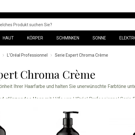
HAUT
KÖRPER
SCHMINKEN
SONNE
ELEKTR
L’Oréal Professionnel
Serie Expert Chroma Crème
xpert Chroma Crème
nheit Ihrer Haarfarbe und halten Sie unerwünschte Farbtöne unte
end glänzendes Haar
mit Hilfe von L'Oréal Professionnel Serie 
 dem Waschen einige seiner primären Pigmente verliert. Infolged
rscheinen.
tur ist mit der Koemulsionstechnologie angereichert.