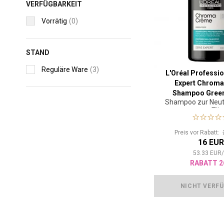
VERFÜGBARKEIT
Vorrätig
(0)
STAND
Reguläre Ware
(3)
L'Oréal Professio
Expert Chrom
Shampoo Green
Shampoo zur Neutr
roter Tö
Preis vor Rabatt:
16 EU
53.33
EUR
RABATT 2
NICHT VERF