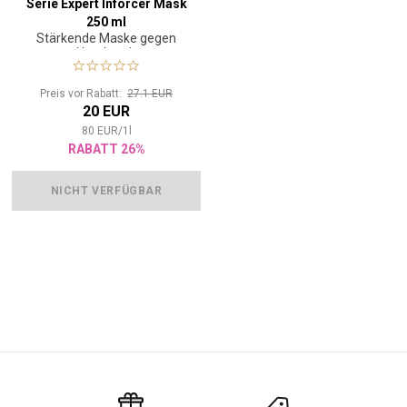
Serie Expert Inforcer Mask
Inhaltsstoffe ein wahrer Energieschub für Ihr Haar.
250 ml
Stärkende Maske gegen
Haarbruch
Preis vor Rabatt:
27.1 EUR
20 EUR
80
EUR
/
1
l
RABATT 26%
NICHT VERFÜGBAR