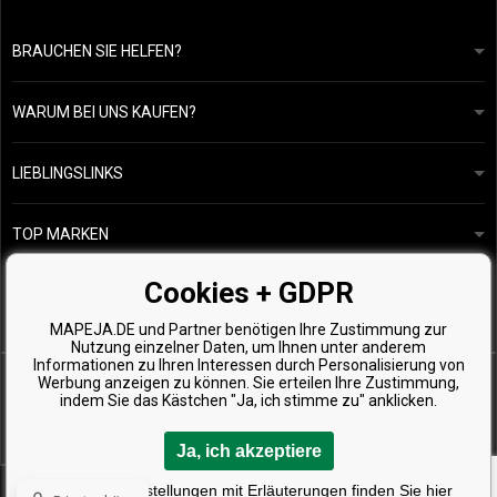
BRAUCHEN SIE HELFEN?
info@mapeja.de
Allgemeine geschäftsbedingungen
Wir werden innerhalb von 24 Stunden antworten.
WARUM BEI UNS KAUFEN?
Datenschutzerklärung
Unsere Geschichte
Übersicht über Zahlungen und Versand
Blog
Ecru New York
LIEBLINGSLINKS
Rückgabe von Waren
Friseurberatung
Kérastase
Kontakte
TOP MARKEN
O&M
Kostenlose Produktproben
Paul Mitchell
Cookies + GDPR
Wella Professionals
MAPEJA.DE und Partner benötigen Ihre Zustimmung zur
Zenz Organic
Nutzung einzelner Daten, um Ihnen unter anderem
Informationen zu Ihren Interessen durch Personalisierung von
Werbung anzeigen zu können. Sie erteilen Ihre Zustimmung,
indem Sie das Kästchen "Ja, ich stimme zu" anklicken.
Ja, ich akzeptiere
Copyright © 2026 Mapeja.de, Alle Rechte vorbehalten
Detaillierte Einstellungen mit Erläuterungen finden Sie hier