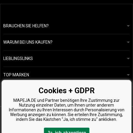
BRAUCHEN SIE HELFEN?
info@mapeja.de
Allgemeine geschäftsbedingungen
Wir werden innerhalb von 24 Stunden antworten.
WARUM BEI UNS KAUFEN?
Datenschutzerklärung
Unsere Geschichte
Übersicht über Zahlungen und Versand
Blog
Ecru New York
LIEBLINGSLINKS
Rückgabe von Waren
Friseurberatung
Kérastase
Kontakte
TOP MARKEN
O&M
Kostenlose Produktproben
Paul Mitchell
Cookies + GDPR
Wella Professionals
MAPEJA.DE und Partner benötigen Ihre Zustimmung zur
Zenz Organic
Nutzung einzelner Daten, um Ihnen unter anderem
Informationen zu Ihren Interessen durch Personalisierung von
Werbung anzeigen zu können. Sie erteilen Ihre Zustimmung,
indem Sie das Kästchen "Ja, ich stimme zu" anklicken.
Ja, ich akzeptiere