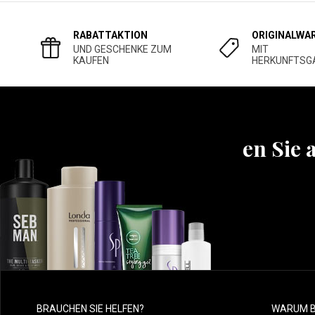
RABATTAKTION
ORIGINALWA
UND GESCHENKE ZUM
MIT
KAUFEN
HERKUNFTSG
Erfahren Sie 
BRAUCHEN SIE HELFEN?
WARUM B