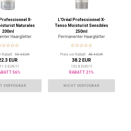
 Professionnel X-
L'Oréal Professionnel X-
sturist Naturales
Tenso Moisturist Sensibles
200ml
250ml
nter Haarglätter
Permanenter Haarglätter
or Rabatt:
50.4 EUR
Preis vor Rabatt:
48.4 EUR
22.3 EUR
38.2 EUR
11.5
EUR
/
1
l
152.8
EUR
/
1
l
ABATT 56%
RABATT 21%
T VERFÜGBAR
NICHT VERFÜGBAR