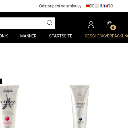
DE
HU
RO
Odstoupení od smlouvy
0
ONIK
MÄNNER
STARTSEITE
GESCHENKVERPACKUN