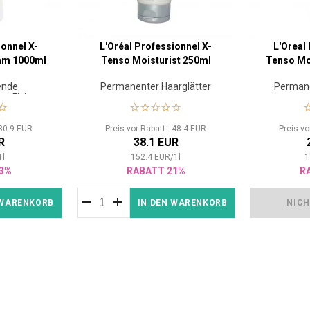
ionnel X-
L'Oréal Professionnel X-
L'Oreal
eam 1000ml
Tenso Moisturist 250ml
Tenso Moi
rende
Permanenter Haarglätter
Permane
ur Fixierung
e
30.9 EUR
Preis vor Rabatt:
48.4 EUR
Preis v
R
38.1 EUR
1
l
152.4
EUR
/
1
l
1
3%
RABATT 21%
R
 WARENKORB
IN DEN WARENKORB
NICH