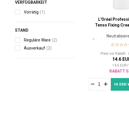
VERFÜGBARKEIT
Vorrätig
(1)
L'Oréal Profess
Tenso Fixing Cr
STAND
Neutralisie
Reguläre Ware
(2)
Feuchtigkeitsmilch z
der Haar
Ausverkauf
(2)
Preis vor Rabatt:
14.6 EU
14.6
EUR
/
RABATT 5
IN DEN