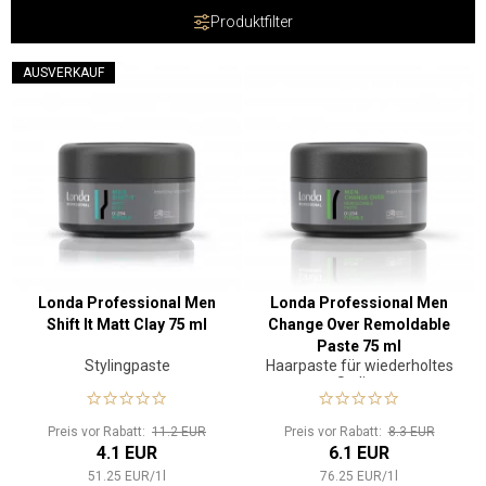
Produktfilter
AUSVERKAUF
Londa Professional Men
Londa Professional Men
Shift It Matt Clay 75 ml
Change Over Remoldable
Paste 75 ml
Stylingpaste
Haarpaste für wiederholtes
Styling
Preis vor Rabatt:
11.2 EUR
Preis vor Rabatt:
8.3 EUR
4.1 EUR
6.1 EUR
51.25
EUR
/
1
l
76.25
EUR
/
1
l