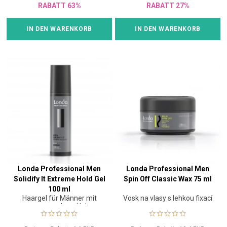
RABATT 63%
RABATT 27%
IN DEN WARENKORB
IN DEN WARENKORB
Londa Professional Men
Londa Professional Men
Solidify It Extreme Hold Gel
Spin Off Classic Wax 75 ml
100 ml
Haargel für Männer mit
Vosk na vlasy s lehkou fixací
extra starkem Halt