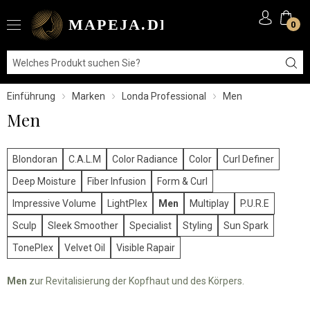
0
Einführung
Marken
Londa Professional
Men
Men
Blondoran
C.A.L.M
Color Radiance
Color
Curl Definer
Deep Moisture
Fiber Infusion
Form & Curl
Impressive Volume
LightPlex
Men
Multiplay
P.U.R.E
Sculp
Sleek Smoother
Specialist
Styling
Sun Spark
TonePlex
Velvet Oil
Visible Rapair
Men
zur Revitalisierung der Kopfhaut und des Körpers.