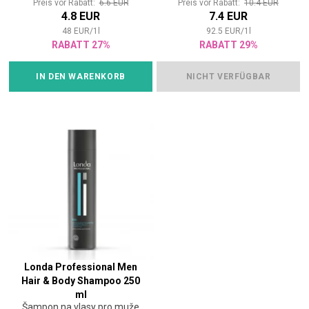
Preis vor Rabatt:
6.6 EUR
Preis vor Rabatt:
10.4 EUR
4.8 EUR
7.4 EUR
48
EUR
/
1
l
92.5
EUR
/
1
l
RABATT 27%
RABATT 29%
IN DEN WARENKORB
NICHT VERFÜGBAR
Londa Professional Men
Hair & Body Shampoo 250
ml
Šampon na vlasy pro muže