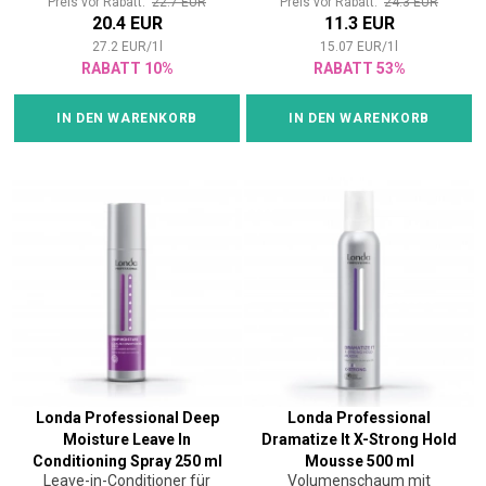
Preis vor Rabatt:
22.7 EUR
Preis vor Rabatt:
24.3 EUR
20.4 EUR
11.3 EUR
27.2
EUR
/
1
l
15.07
EUR
/
1
l
RABATT 10%
RABATT 53%
IN DEN WARENKORB
IN DEN WARENKORB
Londa Professional Deep
Londa Professional
Moisture Leave In
Dramatize It X-Strong Hold
Conditioning Spray 250 ml
Mousse 500 ml
Leave-in-Conditioner für
Volumenschaum mit