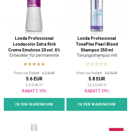
Londa Professional
Londa Professional
Londacolor Extra Rich
TonePlex Pearl Blond
Creme Emulsion 20 vol. 6%
Shampoo 250 ml
Entwickler für permanente
Tönungsshampoo mit
1000 ml
Farben
violettem Pigment
Preis vor Rabatt:
6.2 EUR
Preis vor Rabatt:
9.5 EUR
5.6 EUR
5.8 EUR
5.6
EUR
/
1
l
23.2
EUR
/
1
l
RABATT 10%
RABATT 39%
IN DEN WARENKORB
IN DEN WARENKORB