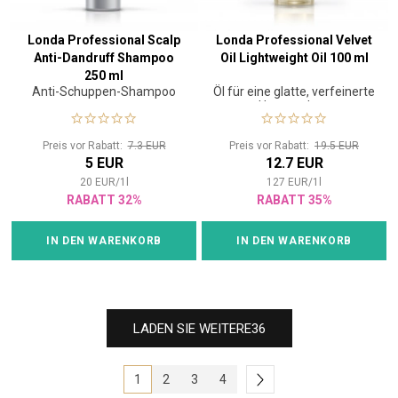
Londa Professional Scalp
Londa Professional Velvet
Anti-Dandruff Shampoo
Oil Lightweight Oil 100 ml
250 ml
Anti-Schuppen-Shampoo
Öl für eine glatte, verfeinerte
Haarstruktur
Preis vor Rabatt:
7.3 EUR
Preis vor Rabatt:
19.5 EUR
5 EUR
12.7 EUR
20
EUR
/
1
l
127
EUR
/
1
l
RABATT 32%
RABATT 35%
IN DEN WARENKORB
IN DEN WARENKORB
LADEN SIE WEITERE
36
1
2
3
4