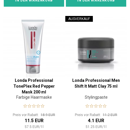
IN DEN WARENKORB
IN DEN WARENKORB
AUSVERKAUF
Londa Professional
Londa Professional Men
TonePlex Red Pepper
Shift It Matt Clay 75 ml
Mask 200 ml
Farbige Haarmaske
Stylingpaste
Preis vor Rabatt:
18.9 EUR
Preis vor Rabatt:
11.2 EUR
11.5 EUR
4.1 EUR
57.5
EUR
/
1
l
51.25
EUR
/
1
l