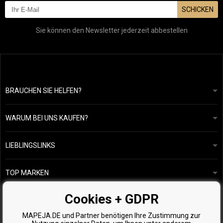
SCHICKEN
Sie können den Newsletter jederzeit abbestellen
BRAUCHEN SIE HELFEN?
info@mapeja.de
Allgemeine geschäftsbedingungen
Wir werden innerhalb von 24 Stunden antworten.
WARUM BEI UNS KAUFEN?
Datenschutzerklärung
Unsere Geschichte
Übersicht über Zahlungen und Versand
Blog
Ecru New York
LIEBLINGSLINKS
Rückgabe von Waren
Friseurberatung
Kérastase
Kontakte
TOP MARKEN
O&M
Kostenlose Produktproben
Paul Mitchell
Cookies + GDPR
Wella Professionals
MAPEJA.DE und Partner benötigen Ihre Zustimmung zur
Zenz Organic