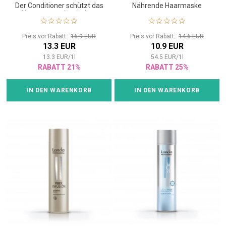
Der Conditioner schützt das
Nährende Haarmaske
Haar vor mechanischen
Schäden.
Preis vor Rabatt:
16.9 EUR
Preis vor Rabatt:
14.6 EUR
13.3 EUR
10.9 EUR
13.3
EUR
/
1
l
54.5
EUR
/
1
l
RABATT 21%
RABATT 25%
IN DEN WARENKORB
IN DEN WARENKORB