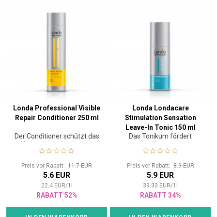
Londa Professional Visible
Londa Londacare
Repair Conditioner 250 ml
Stimulation Sensation
Leave-In Tonic 150 ml
Der Conditioner schützt das
Das Tonikum fördert
Haar vor mechanischen
gesundes Haarwachstum.
Schäden.
Preis vor Rabatt:
11.7 EUR
Preis vor Rabatt:
8.9 EUR
5.6 EUR
5.9 EUR
22.4
EUR
/
1
l
39.33
EUR
/
1
l
RABATT 52%
RABATT 34%