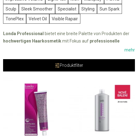
Sculp
Sleek Smoother
Specialist
Styling
Sun Spark
TonePlex
Velvet Oil
Visible Rapair
Londa Professional
bietet eine breite Palette von Produkten der
hochwertigen Haarkosmetik
mit Fokus auf
professionelle
Friseursalons und für den Heimgebrauch
an.
mehr
Die Marke wurde 1880 von dem Friseur Franz Stroeher gegründet.
Produktfilter
Anfangs beschäftigte er sich mit der Herstellung und Verbesserung
von Perücken. Im Laufe der Zeit konzentrierte sich das
Unternehmen auf die Herstellung von Haarfarben und anderen
Produkten zur Haarpflege.Jetzt finden Sie im Sortiment alle Arten
von Haarprodukten wie Shampoos, Conditioner, Masken und Kuren,
die alle speziell für den jeweiligen Haartyp entwickelt wurden. Damit
sind optimale und sofortige Ergebnisse garantiert.Gönnen Sie Ihrem
Haar professionelle Pflege und ein gesundes Aussehen mit
Produkten von
Londa Professional
.