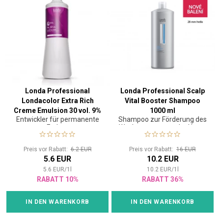
Londa Professional
Londa Professional Scalp
Londacolor Extra Rich
Vital Booster Shampoo
Creme Emulsion 30 vol. 9%
1000 ml
Entwickler für permanente
Shampoo zur Förderung des
1000 ml
Farben
Wachstums gesunder Haare
Preis vor Rabatt:
6.2 EUR
Preis vor Rabatt:
16 EUR
5.6 EUR
10.2 EUR
5.6
EUR
/
1
l
10.2
EUR
/
1
l
RABATT 10%
RABATT 36%
IN DEN WARENKORB
IN DEN WARENKORB