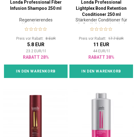
Londa Professional Fiber
Londa Professional
Infusion Shampoo 250 ml
Lightplex Bond Retention
Conditioner 250 ml
Regenerierendes
Stärkender Conditioner für
Haarshampoo
die Bedürfnisse chemisch
behandelter Haare
Preis vor Rabatt:
8 EUR
Preis vor Rabatt:
17.7 EUR
5.8 EUR
11 EUR
23.2
EUR
/
1
l
44
EUR
/
1
l
RABATT 28%
RABATT 38%
IN DEN WARENKORB
IN DEN WARENKORB