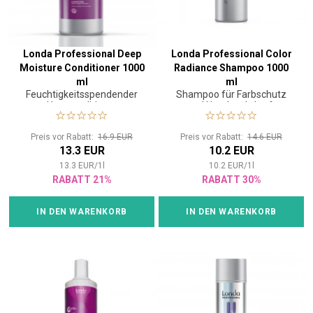
Londa Professional Deep
Londa Professional Color
Moisture Conditioner 1000
Radiance Shampoo 1000
ml
ml
Feuchtigkeitsspendender
Shampoo für Farbschutz
Haarconditioner
und Haarleuchtkraft
Preis vor Rabatt:
16.9 EUR
Preis vor Rabatt:
14.6 EUR
13.3 EUR
10.2 EUR
13.3
EUR
/
1
l
10.2
EUR
/
1
l
RABATT 21%
RABATT 30%
IN DEN WARENKORB
IN DEN WARENKORB