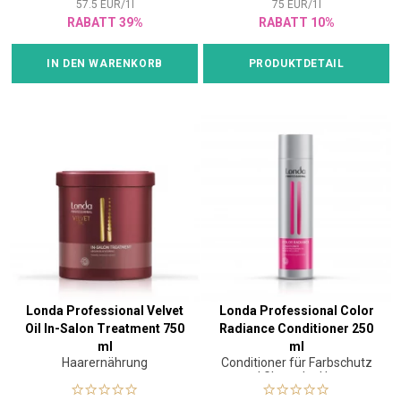
57.5
EUR
/
1
l
75
EUR
/
1
l
RABATT 39%
RABATT 10%
IN DEN WARENKORB
PRODUKTDETAIL
Londa Professional Velvet
Londa Professional Color
Oil In-Salon Treatment 750
Radiance Conditioner 250
ml
ml
Haarernährung
Conditioner für Farbschutz
und Glanz der Haare