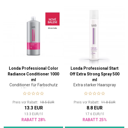
Londa Professional Color
Londa Professional Start
Radiance Conditioner 1000
Off Extra Strong Spray 500
ml
ml
Conditioner für Farbschutz
Extra starker Haarspray
und Glanz der Haare
Preis vor Rabatt:
18.5 EUR
Preis vor Rabatt:
11.8 EUR
13.3 EUR
8.8 EUR
13.3
EUR
/
1
l
17.6
EUR
/
1
l
RABATT 28%
RABATT 25%