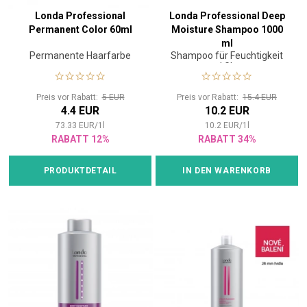
Londa Professional
Londa Professional Deep
Permanent Color 60ml
Moisture Shampoo 1000
ml
Permanente Haarfarbe
Shampoo für Feuchtigkeit
und Glanz
Preis vor Rabatt:
5 EUR
Preis vor Rabatt:
15.4 EUR
4.4 EUR
10.2 EUR
73.33
EUR
/
1
l
10.2
EUR
/
1
l
RABATT 12%
RABATT 34%
PRODUKTDETAIL
IN DEN WARENKORB