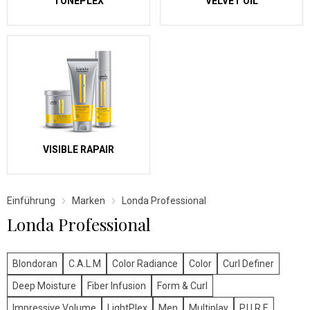
TONEPLEX
VELVET OIL
VISIBLE RAPAIR
Einführung
Marken
Londa Professional
Londa Professional
Blondoran
C.A.L.M
Color Radiance
Color
Curl Definer
Deep Moisture
Fiber Infusion
Form & Curl
Impressive Volume
LightPlex
Men
Multiplay
P.U.R.E