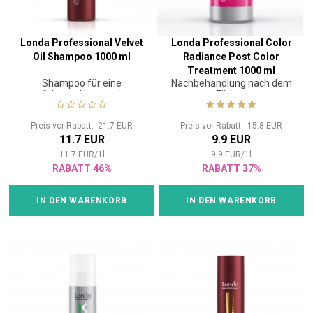
Londa Professional Velvet
Londa Professional Color
Oil Shampoo 1000 ml
Radiance Post Color
Treatment 1000 ml
Shampoo für eine
Nachbehandlung nach dem
verfeinerte Haarstruktur
Färben
Preis vor Rabatt:
21.7 EUR
Preis vor Rabatt:
15.8 EUR
11.7 EUR
9.9 EUR
11.7
EUR
/
1
l
9.9
EUR
/
1
l
RABATT 46%
RABATT 37%
IN DEN WARENKORB
IN DEN WARENKORB