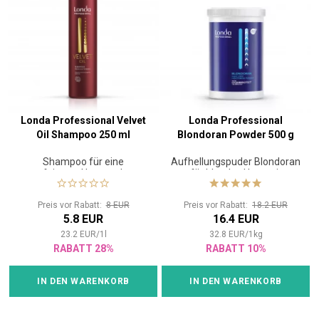
Londa Professional Velvet
Londa Professional
Oil Shampoo 250 ml
Blondoran Powder 500 g
Shampoo für eine
Aufhellungspuder Blondoran
verfeinerte Haarstruktur
für blondes Haar mit
HydroProtect-Technologie
Preis vor Rabatt:
8 EUR
Preis vor Rabatt:
18.2 EUR
5.8 EUR
16.4 EUR
23.2
EUR
/
1
l
32.8
EUR
/
1
kg
RABATT 28%
RABATT 10%
IN DEN WARENKORB
IN DEN WARENKORB