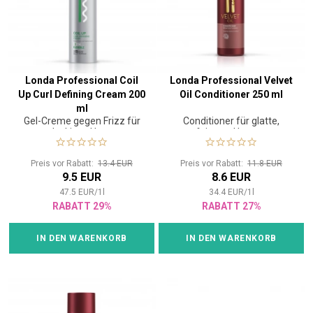
Londa Professional Coil
Londa Professional Velvet
Up Curl Defining Cream 200
Oil Conditioner 250 ml
ml
Gel-Creme gegen Frizz für
Conditioner für glatte,
lockiges Haar
verfeinerte Haartextur
Preis vor Rabatt:
13.4 EUR
Preis vor Rabatt:
11.8 EUR
9.5 EUR
8.6 EUR
47.5
EUR
/
1
l
34.4
EUR
/
1
l
RABATT 29%
RABATT 27%
IN DEN WARENKORB
IN DEN WARENKORB