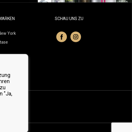
MARKEN
SCHAU UNS ZU
New York
tase
itchell
 Professionals
zung
Organic
hren
 zu
 "Ja,