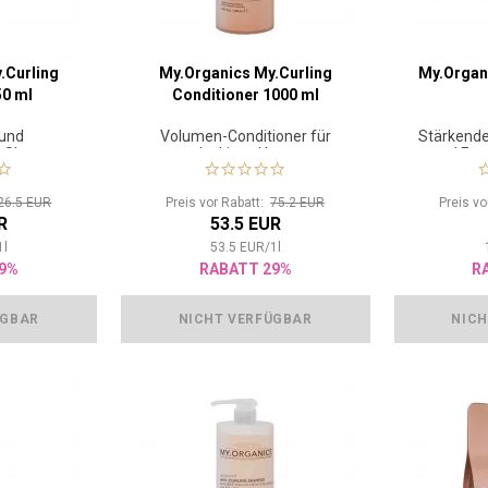
.Curling
My.Organics My.Curling
My.Organi
0 ml
Conditioner 1000 ml
 und
Volumen-Conditioner für
Stärkendes
s Shampoo
lockiges Haar
und Fest
 Haar
26.5 EUR
Preis vor Rabatt:
75.2 EUR
Preis v
R
53.5 EUR
1
l
53.5
EUR
/
1
l
9%
RABATT 29%
R
ÜGBAR
NICHT VERFÜGBAR
NICH