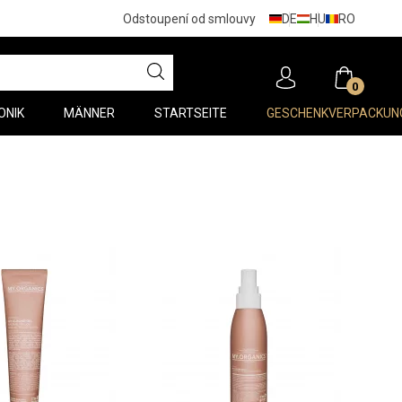
DE
HU
RO
Odstoupení od smlouvy
0
ONIK
MÄNNER
STARTSEITE
GESCHENKVERPACKUN