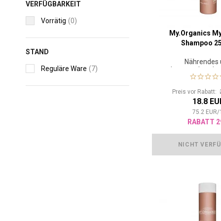
VERFÜGBARKEIT
Vorrätig
(0)
My.Organics My
Shampoo 25
STAND
Nährendes
Reguläre Ware
(7)
volumengebende
für lockiges
Preis vor Rabatt:
18.8 EU
75.2
EUR
/
RABATT 2
NICHT VERF