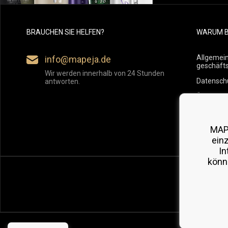
BRAUCHEN SIE HELFEN?
WARUM B
Allgemei
info@mapeja.de
geschäft
Wir werden innerhalb von 24 Stunden
Datensch
antworten.
Übersicht
Versand
Rückgabe
MAP
ein
In
könn