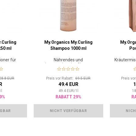
.Curling
My.Organics My.Curling
My.Orga
250 ml
Shampoo 1000 ml
Po
oner für
Nährendes und
Kräutermis
aar
volumengebendes Shampoo
für lockiges Haar
28.8 EUR
Preis vor Rabatt:
69.5 EUR
Preis vo
R
49.4 EUR
1
1
l
49.4
EUR
/
1
l
18
9%
RABATT 29%
R
ÜGBAR
NICHT VERFÜGBAR
NICH