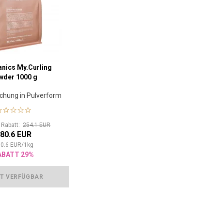
nics My.Curling
wder 1000 g
chung in Pulverform
r Rabatt:
254.1 EUR
80.6 EUR
0.6
EUR
/
1
kg
ABATT 29%
T VERFÜGBAR