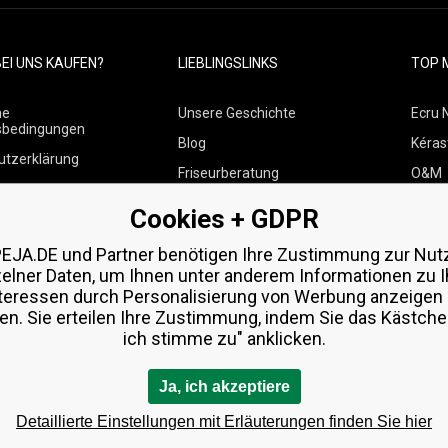
EI UNS KAUFEN?
LIEBLINGSLINKS
TOP 
ne
Unsere Geschichte
Ecru 
sbedingungen
Blog
Kéras
utzerklärung
Friseurberatung
O&M
 über Zahlungen und
Kontakte
Paul M
Cookies + GDPR
Kostenlose Produktproben
Wella
 von Waren
EJA.DE und Partner benötigen Ihre Zustimmung zur Nut
Zenz 
zelner Daten, um Ihnen unter anderem Informationen zu I
teressen durch Personalisierung von Werbung anzeigen
en. Sie erteilen Ihre Zustimmung, indem Sie das Kästchen
ich stimme zu" anklicken.
Ja, ich akzeptiere
Detaillierte Einstellungen mit Erläuterungen finden Sie hier