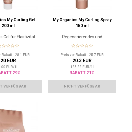
cs My.Curling Gel
My.Organics My.Curling Spray
200 ml
150 ml
 Gel für Elastizität
Regenerierendes und
igkeit der Locken
restrukturierendes Haarspray
or Rabatt:
28.1 EUR
Preis vor Rabatt:
25.7 EUR
20 EUR
20.3 EUR
100
EUR
/
1
l
135.33
EUR
/
1
l
ABATT 29%
RABATT 21%
T VERFÜGBAR
NICHT VERFÜGBAR