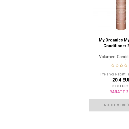
My.Organics My
Conditioner 
Volumen-Conditi
lockiges H
Preis vor Rabatt:
20.4 EU
81.6
EUR
/
RABATT 2
NICHT VERF