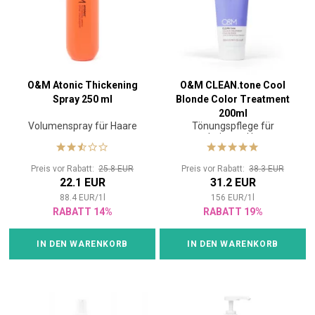
O&M Atonic Thickening
O&M CLEAN.tone Cool
Spray 250 ml
Blonde Color Treatment
200ml
Volumenspray für Haare
Tönungspflege für
coloriertes Haar
Preis vor Rabatt:
25.8 EUR
Preis vor Rabatt:
38.3 EUR
22.1 EUR
31.2 EUR
88.4
EUR
/
1
l
156
EUR
/
1
l
RABATT 14%
RABATT 19%
IN DEN WARENKORB
IN DEN WARENKORB