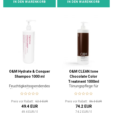
IN DEN WARENKORB
IN DEN WARENKORB
O&M Hydrate & Conquer
O&M CLEAN.tone
Shampoo 1000 ml
Chocolate Color
Treatment 1000ml
Feuchtigkeitsspendendes
Tönungspflege für
Shampoo für Farbschutz
coloriertes Haar
Preis vor Rabatt:
62.3 EUR
Preis vor Rabatt:
86.3 EUR
49.4 EUR
74.2 EUR
49.4
EUR
/
1
l
74.2
EUR
/
1
l