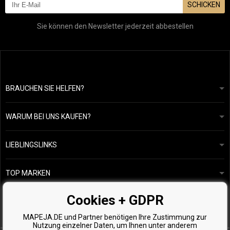
SCHICKEN
Sie können den Newsletter jederzeit abbestellen
BRAUCHEN SIE HELFEN?
info@mapeja.de
Allgemeine geschäftsbedingungen
Wir werden innerhalb von 24 Stunden antworten.
WARUM BEI UNS KAUFEN?
Datenschutzerklärung
Unsere Geschichte
Übersicht über Zahlungen und Versand
Blog
Ecru New York
LIEBLINGSLINKS
Rückgabe von Waren
Friseurberatung
Kérastase
Kontakte
TOP MARKEN
O&M
Kostenlose Produktproben
Paul Mitchell
Cookies + GDPR
Wella Professionals
MAPEJA.DE und Partner benötigen Ihre Zustimmung zur
Zenz Organic
Nutzung einzelner Daten, um Ihnen unter anderem