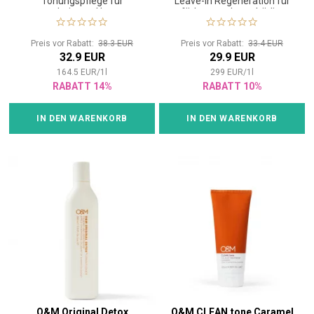
Tönungspflege für
Leave-in Regeneration für
coloriertes Haar
gefärbtes und geschädigtes
Haar
Preis vor Rabatt:
38.3 EUR
Preis vor Rabatt:
33.4 EUR
32.9 EUR
29.9 EUR
164.5
EUR
/
1
l
299
EUR
/
1
l
RABATT 14%
RABATT 10%
IN DEN WARENKORB
IN DEN WARENKORB
O&M Original Detox
O&M CLEAN.tone Caramel