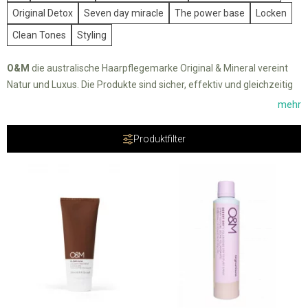
Original Detox
Seven day miracle
The power base
Locken
Clean Tones
Styling
O&M
die australische Haarpflegemarke Original & Mineral vereint
Natur und Luxus. Die Produkte sind sicher, effektiv und gleichzeitig
eine Freude zu verwenden. Ihre einzigartige Philosophie lautet:
mehr
Chemikalien entfernen und sie durch Inhaltsstoffe natürlichen
Ursprungs ersetzen, einschließlich hochwertiger botanischer
Produktfilter
Inhaltsstoffe und ätherischer Öle
aus Australien. O&M bietet ein
breites Portfolio an
Haarpflegeprodukten
,
Stylingprodukten
und
vieles mehr.Das Färben der Haare ist eine Frage der Gesundheit.
O&M CØR.Color ist eine professionelle Haarfarbe der neuen
Generation.
Enthält kein Ammoniak, PPD oder Resorcin.
CØR.Color verwendet in seiner Zusammensetzung einen
traditionellen Komplex von Inhaltsstoffen, der die ersten
australischen Ureinwohner, die Aborigines, über 40.000 Jahre lang
gesund hielt und ihnen die notwendige Ernährung lieferte.
CØR.Color löst das Problem der gesamten Kosmetikindustrie,