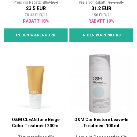
Preis vor Rabatt:
28.7 EUR
Preis vor Rabatt:
38.3 EUR
23.5 EUR
31.2 EUR
78.33
EUR
/
1
l
156
EUR
/
1
l
RABATT 18%
RABATT 19%
IN DEN WARENKORB
IN DEN WARENKORB
O&M CLEAN.tone Beige
O&M Cor Restore Leave-In
Color Treatment 200ml
Treatment 100 ml