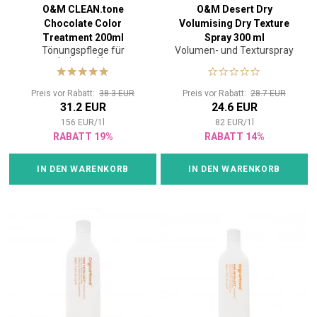
nämlich die zunehmende Überempfindlichkeit gegenüber
O&M CLEAN.tone
O&M Desert Dry
Chocolate Color
Volumising Dry Texture
chemischen Bestandteilen in Produkten. O&M ist von
PETA
Treatment 200ml
Spray 300 ml
zertifiziert. Auf den Produkten finden Sie das Kaninchen-Logo, das
Tönungspflege für
Volumen- und Texturspray
symbolisiert, dass die Produkte cruelty-free sind, also
nicht an
coloriertes Haar
Tieren getestet werden.
Das Haar ist nicht beschädigt, es ist
hydratisiert, stark und glänzend.
Preis vor Rabatt:
38.3 EUR
Preis vor Rabatt:
28.7 EUR
31.2 EUR
24.6 EUR
156
EUR
/
1
l
82
EUR
/
1
l
RABATT 19%
RABATT 14%
IN DEN WARENKORB
IN DEN WARENKORB