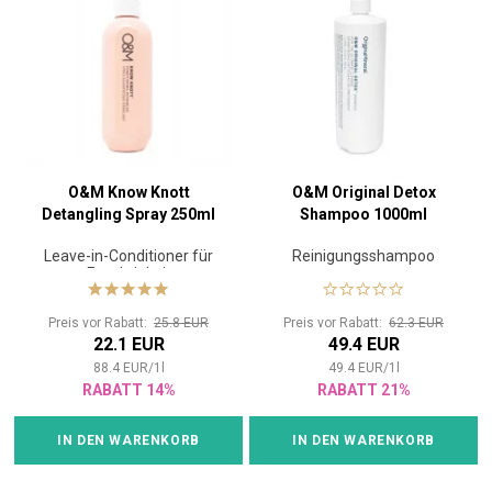
O&M Know Knott
O&M Original Detox
Detangling Spray 250ml
Shampoo 1000ml
Leave-in-Conditioner für
Reinigungsshampoo
Feuchtigkeit
Preis vor Rabatt:
25.8 EUR
Preis vor Rabatt:
62.3 EUR
22.1 EUR
49.4 EUR
88.4
EUR
/
1
l
49.4
EUR
/
1
l
RABATT 14%
RABATT 21%
IN DEN WARENKORB
IN DEN WARENKORB