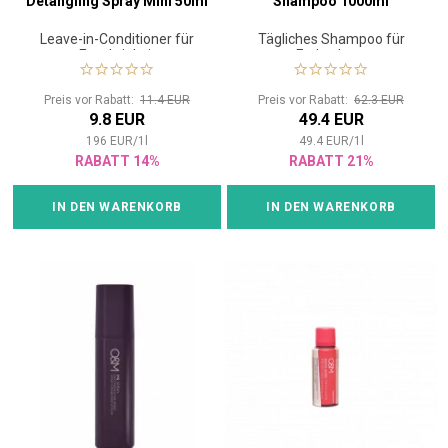
Detangling Spray Mini 50ml
Shampoo 1000ml
Leave-in-Conditioner für
Tägliches Shampoo für
Feuchtigkeit
Farbschutz
Preis vor Rabatt:
11.4 EUR
Preis vor Rabatt:
62.3 EUR
9.8 EUR
49.4 EUR
196
EUR
/
1
l
49.4
EUR
/
1
l
RABATT 14%
RABATT 21%
IN DEN WARENKORB
IN DEN WARENKORB