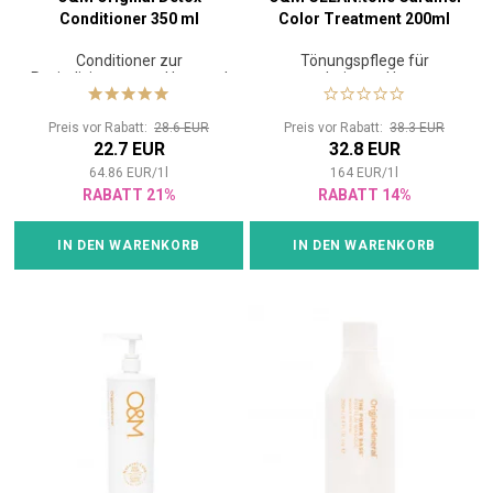
Conditioner 350 ml
Color Treatment 200ml
Conditioner zur
Tönungspflege für
Revitalisierung von Haar und
coloriertes Haar
Kopfhaut
Preis vor Rabatt:
28.6 EUR
Preis vor Rabatt:
38.3 EUR
22.7 EUR
32.8 EUR
64.86
EUR
/
1
l
164
EUR
/
1
l
RABATT 21%
RABATT 14%
IN DEN WARENKORB
IN DEN WARENKORB