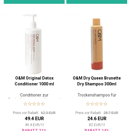
O&M Original Detox
O&M Dry Queen Brunette
Conditioner 1000 ml
Dry Shampoo 300ml
Conditioner zur
Trockenshampoo für
Revitalisierung von Haar und
braunes Haar
Kopfhaut
Preis vor Rabatt:
62.3 EUR
Preis vor Rabatt:
28.7 EUR
49.4 EUR
24.6 EUR
49.4
EUR
/
1
l
82
EUR
/
1
l
RABATT 21%
RABATT 14%