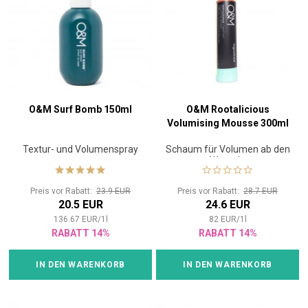
O&M Surf Bomb 150ml
O&M Rootalicious
Volumising Mousse 300ml
Textur- und Volumenspray
Schaum für Volumen ab den
Wurzeln
Preis vor Rabatt:
23.9 EUR
Preis vor Rabatt:
28.7 EUR
20.5 EUR
24.6 EUR
136.67
EUR
/
1
l
82
EUR
/
1
l
RABATT 14%
RABATT 14%
IN DEN WARENKORB
IN DEN WARENKORB