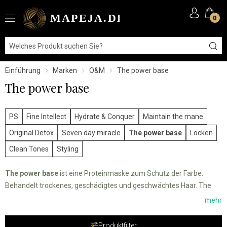
0
Einführung
Marken
O&M
The power base
The power base
PS
Fine Intellect
Hydrate & Conquer
Maintain the mane
Original Detox
Seven day miracle
The power base
Locken
Clean Tones
Styling
The power base
ist eine Proteinmaske zum Schutz der Farbe.
Behandelt trockenes, geschädigtes und geschwächtes Haar. The
Power Base ist eine intensive Zweikomponenten-Behandlung, die
mehr
das Haar mit Feuchtigkeit versorgt und fehlende Proteine ergänzt.
Produktfilter