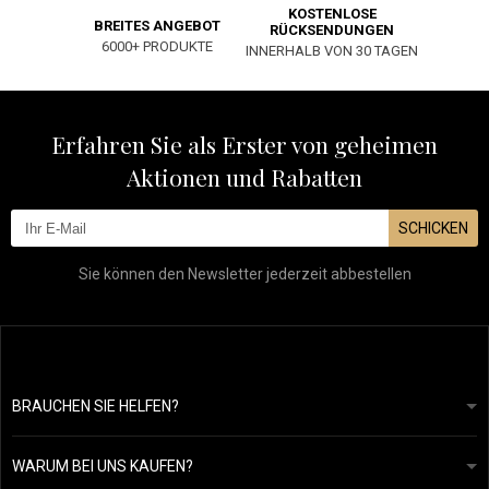
KOSTENLOSE
BREITES ANGEBOT
RÜCKSENDUNGEN
6000+ PRODUKTE
INNERHALB VON 30 TAGEN
Erfahren Sie als Erster von geheimen
Aktionen und Rabatten
SCHICKEN
Sie können den Newsletter jederzeit abbestellen
BRAUCHEN SIE HELFEN?
info@mapeja.de
Allgemeine geschäftsbedingungen
Wir werden innerhalb von 24 Stunden antworten.
WARUM BEI UNS KAUFEN?
Datenschutzerklärung
Unsere Geschichte