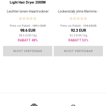
Light Hair Dryer 2000W
Leichter Ionen-Haartrockner
Lockenstab ohne Klemme -
32 mm
Preis vor Rabatt:
189.1 EUR
Preis vor Rabatt:
194.4 EUR
98.6 EUR
92.3 EUR
98.6
EUR
/
1
kg
92.3
EUR
/
1
kg
RABATT 48%
RABATT 53%
NICHT VERFÜGBAR
NICHT VERFÜGBAR