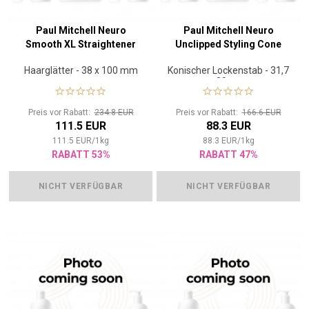
Paul Mitchell Neuro
Paul Mitchell Neuro
Smooth XL Straightener
Unclipped Styling Cone
Haarglätter - 38 x 100 mm
Konischer Lockenstab - 31,7
- 20 mm
Preis vor Rabatt:
234.8 EUR
Preis vor Rabatt:
166.6 EUR
111.5 EUR
88.3 EUR
111.5
EUR
/
1
kg
88.3
EUR
/
1
kg
RABATT 53%
RABATT 47%
NICHT VERFÜGBAR
NICHT VERFÜGBAR