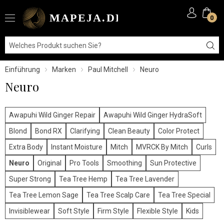
0
Einführung
Marken
Paul Mitchell
Neuro
Neuro
Awapuhi Wild Ginger Repair
Awapuhi Wild Ginger HydraSoft
Blond
Bond RX
Clarifying
Clean Beauty
Color Protect
Extra Body
Instant Moisture
Mitch
MVRCK By Mitch
Curls
Neuro
Original
Pro Tools
Smoothing
Sun Protective
Super Strong
Tea Tree Hemp
Tea Tree Lavender
Tea Tree Lemon Sage
Tea Tree Scalp Care
Tea Tree Special
Invisiblewear
Soft Style
Firm Style
Flexible Style
Kids