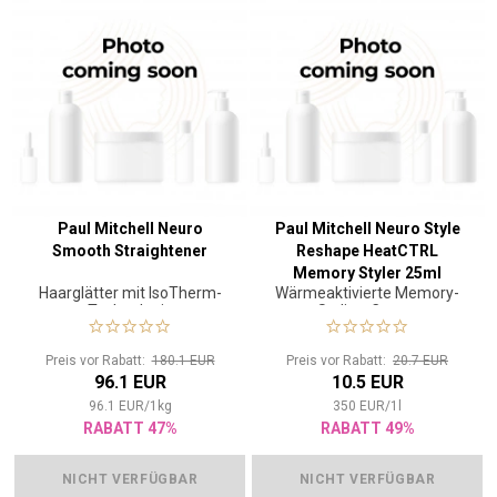
Paul Mitchell Neuro
Paul Mitchell Neuro Style
Smooth Straightener
Reshape HeatCTRL
Memory Styler 25ml
Haarglätter mit IsoTherm-
Wärmeaktivierte Memory-
Technologie
Styling-Creme
Preis vor Rabatt:
180.1 EUR
Preis vor Rabatt:
20.7 EUR
96.1 EUR
10.5 EUR
96.1
EUR
/
1
kg
350
EUR
/
1
l
RABATT 47%
RABATT 49%
NICHT VERFÜGBAR
NICHT VERFÜGBAR