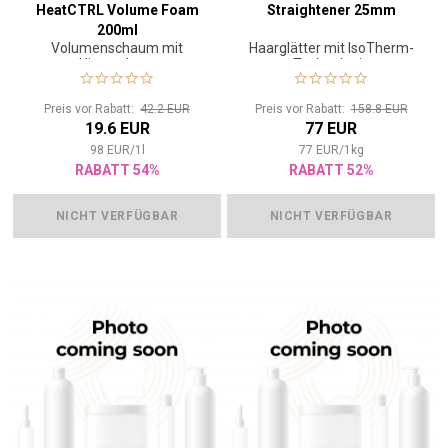
HeatCTRL Volume Foam
Straightener 25mm
200ml
Volumenschaum mit
Haarglätter mit IsoTherm-
Hitzeschutz
Technologie
Preis vor Rabatt:
42.2 EUR
Preis vor Rabatt:
158.8 EUR
19.6 EUR
77 EUR
98
EUR
/
1
l
77
EUR
/
1
kg
RABATT 54%
RABATT 52%
NICHT VERFÜGBAR
NICHT VERFÜGBAR