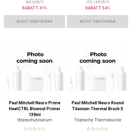
360
EUR
/
1
l
152.14
EUR
/
1
l
RABATT 41%
RABATT 54%
NICHT VERFÜGBAR
NICHT VERFÜGBAR
Paul Mitchell Neuro Prime
Paul Mitchell Neuro Round
HeatCTRL Blowout Primer
Titanium Thermal Brush S
139ml
Hitzeschutzserum
Titanische Thermobürste
mit einem Durchmesser von
3,3 cm