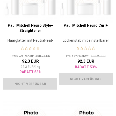
Paul Mitchell Neuro Style+
Paul Mitchell Neuro Curl+
Straightener
Haarglätter mit NeutraHeat-
Lockenstab mit einstellbarer
Technologie
Klemmdruck und
NeutraHeat-Technologie
Preis vor Rabatt:
198.2 EUR
Preis vor Rabatt:
198.2 EUR
92.3 EUR
92.3 EUR
92.3
EUR
/
1
kg
RABATT 53%
RABATT 53%
NICHT VERFÜGBAR
NICHT VERFÜGBAR