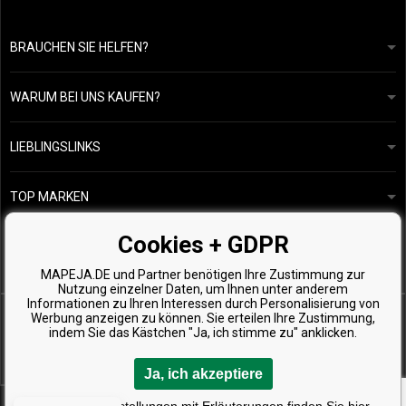
BRAUCHEN SIE HELFEN?
info@mapeja.de
Allgemeine geschäftsbedingungen
Wir werden innerhalb von 24 Stunden antworten.
WARUM BEI UNS KAUFEN?
Datenschutzerklärung
Unsere Geschichte
Übersicht über Zahlungen und Versand
Blog
Ecru New York
LIEBLINGSLINKS
Rückgabe von Waren
Friseurberatung
Kérastase
Kontakte
TOP MARKEN
O&M
Kostenlose Produktproben
Paul Mitchell
Cookies + GDPR
Wella Professionals
MAPEJA.DE und Partner benötigen Ihre Zustimmung zur
Zenz Organic
Nutzung einzelner Daten, um Ihnen unter anderem
Informationen zu Ihren Interessen durch Personalisierung von
Werbung anzeigen zu können. Sie erteilen Ihre Zustimmung,
indem Sie das Kästchen "Ja, ich stimme zu" anklicken.
Ja, ich akzeptiere
Copyright © 2026 Mapeja.de, Alle Rechte vorbehalten
Detaillierte Einstellungen mit Erläuterungen finden Sie hier