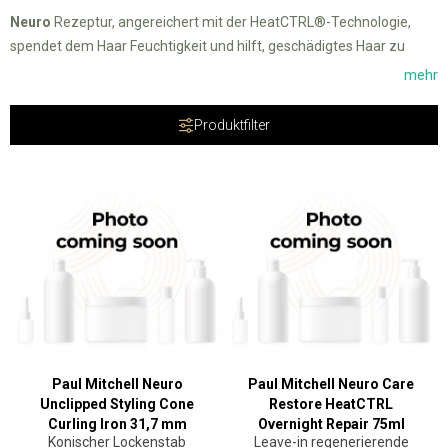
Neuro
Rezeptur, angereichert mit der HeatCTRL®-Technologie,
spendet dem Haar Feuchtigkeit und hilft, geschädigtes Haar zu
reparieren.
Für alle Haartypen. Hinterlässt das Haar weich und
mehr
handlich.
Produktfilter
Paul Mitchell Neuro
Paul Mitchell Neuro Care
Unclipped Styling Cone
Restore HeatCTRL
Curling Iron 31,7 mm
Overnight Repair 75ml
Konischer Lockenstab
Leave-in regenerierende