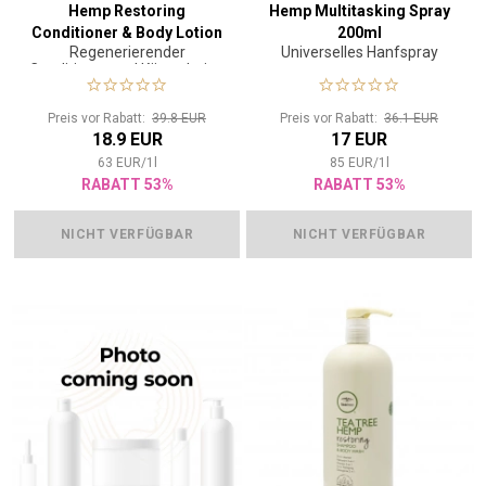
Hemp Restoring
Hemp Multitasking Spray
Conditioner & Body Lotion
200ml
Regenerierender
Universelles Hanfspray
300ml
Conditioner und Körperlotion
2in1
Preis vor Rabatt:
39.8 EUR
Preis vor Rabatt:
36.1 EUR
18.9 EUR
17 EUR
63
EUR
/
1
l
85
EUR
/
1
l
RABATT 53%
RABATT 53%
NICHT VERFÜGBAR
NICHT VERFÜGBAR