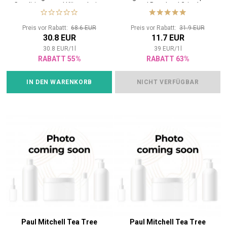
Conditioner und Körperlotion
und Duschgel 2-in-1
2in1
Preis vor Rabatt:
68.6 EUR
Preis vor Rabatt:
31.9 EUR
30.8 EUR
11.7 EUR
30.8
EUR
/
1
l
39
EUR
/
1
l
RABATT 55%
RABATT 63%
IN DEN WARENKORB
NICHT VERFÜGBAR
Paul Mitchell Tea Tree
Paul Mitchell Tea Tree