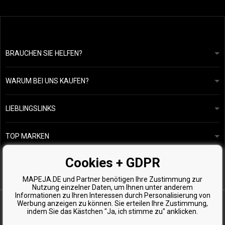
BRAUCHEN SIE HELFEN?
info@mapeja.de
Allgemeine geschäftsbedingungen
Wir werden innerhalb von 24 Stunden antworten.
WARUM BEI UNS KAUFEN?
Datenschutzerklärung
Unsere Geschichte
Übersicht über Zahlungen und Versand
Blog
Ecru New York
LIEBLINGSLINKS
Rückgabe von Waren
Friseurberatung
Kérastase
Kontakte
TOP MARKEN
O&M
Kostenlose Produktproben
Paul Mitchell
Cookies + GDPR
Wella Professionals
MAPEJA.DE und Partner benötigen Ihre Zustimmung zur
Zenz Organic
Nutzung einzelner Daten, um Ihnen unter anderem
Informationen zu Ihren Interessen durch Personalisierung von
Werbung anzeigen zu können. Sie erteilen Ihre Zustimmung,
indem Sie das Kästchen "Ja, ich stimme zu" anklicken.