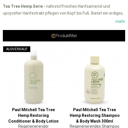
Tea Tree Hemp Serie -
nährstoffreiches Hanfsamenöl und
upcycelter Hanfextrakt pflegen von Kopf bis Fuß. Bietet ein erdiges,
geistig ausgleichendes Aromatherapie-Erlebnis. Duftnoten von
mehr
Bergamotte, Eukalyptus, Immergrün und Zedernholz. Diese Serie
enthält multifunktionale Haar- und Körperprodukte. Es ist ideal für
Produktfilter
alle Haartypen und Hauttypen.
AUSVERKAUF
Paul Mitchell Tea Tree
Paul Mitchell Tea Tree
Hemp Restoring
Hemp Restoring Shampoo
Conditioner & Body Lotion
& Body Wash 300ml
Regenerierender
Regenerierendes Shampoo
1000ml