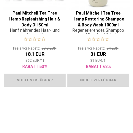
Paul Mitchell Tea Tree
Paul Mitchell Tea Tree
Hemp Replenishing Hair &
Hemp Restoring Shampoo
Body Oil 50ml
& Body Wash 1000ml
Hanf nährendes Haar- und
Regenerierendes Shampoo
Körperöl
und Duschgel 2-in-1
Preis vor Rabatt:
38.8 EUR
Preis vor Rabatt:
84 EUR
18.1 EUR
31 EUR
362
EUR
/
1
l
31
EUR
/
1
l
RABATT 53%
RABATT 63%
NICHT VERFÜGBAR
NICHT VERFÜGBAR