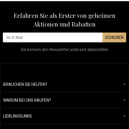
Erfahren Sie als Erster von geheimen
Aktionen und Rabatten
SCHICKEN
Sie können den Newsletter jederzeit abbestellen
BRAUCHEN SIE HELFEN?
info@mapeja.de
Allgemeine geschäftsbedingungen
Wir werden innerhalb von 24 Stunden antworten.
WARUM BEI UNS KAUFEN?
Datenschutzerklärung
Unsere Geschichte
Übersicht über Zahlungen und Versand
Blog
Ecru New York
LIEBLINGSLINKS
Rückgabe von Waren
Friseurberatung
Kérastase