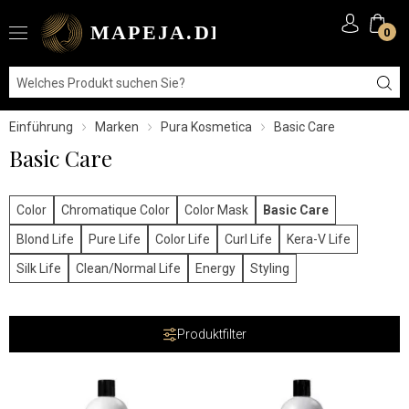
0
Einführung
Marken
Pura Kosmetica
Basic Care
Basic Care
Color
Chromatique Color
Color Mask
Basic Care
Blond Life
Pure Life
Color Life
Curl Life
Kera-V Life
Silk Life
Clean/Normal Life
Energy
Styling
Produktfilter