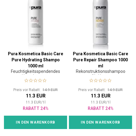
Pura Kosmetica Basic Care
Pura Kosmetica Basic Care
Pure Hydrating Shampo
Pure Repair Shampoo 1000
1000 ml
ml
Feuchtigkeitsspendendes
Rekonstruktionsshampoo
Haarshampoo
für Haare
Preis vor Rabatt:
14.9 EUR
Preis vor Rabatt:
14.9 EUR
11.3 EUR
11.3 EUR
11.3
EUR
/
1
l
11.3
EUR
/
1
l
RABATT 24%
RABATT 24%
IN DEN WARENKORB
IN DEN WARENKORB