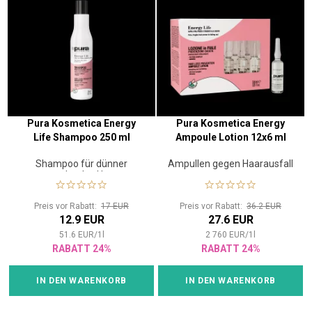
Pura Kosmetica Energy
Pura Kosmetica Energy
Life Shampoo 250 ml
Ampoule Lotion 12x6 ml
Shampoo für dünner
Ampullen gegen Haarausfall
werdendes Haar
Preis vor Rabatt:
17 EUR
Preis vor Rabatt:
36.2 EUR
12.9 EUR
27.6 EUR
51.6
EUR
/
1
l
2 760
EUR
/
1
l
RABATT 24%
RABATT 24%
IN DEN WARENKORB
IN DEN WARENKORB