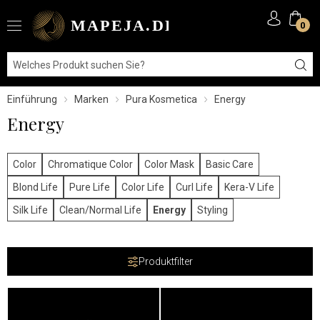
0
Einführung
Marken
Pura Kosmetica
Energy
Energy
Color
Chromatique Color
Color Mask
Basic Care
Blond Life
Pure Life
Color Life
Curl Life
Kera-V Life
Silk Life
Clean/Normal Life
Energy
Styling
Produktfilter