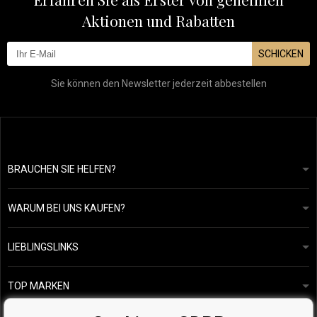
Aktionen und Rabatten
SCHICKEN
Sie können den Newsletter jederzeit abbestellen
BRAUCHEN SIE HELFEN?
info@mapeja.de
Allgemeine geschäftsbedingungen
Wir werden innerhalb von 24 Stunden antworten.
WARUM BEI UNS KAUFEN?
Datenschutzerklärung
Unsere Geschichte
Übersicht über Zahlungen und Versand
Blog
Ecru New York
LIEBLINGSLINKS
Rückgabe von Waren
Friseurberatung
Kérastase
Kontakte
TOP MARKEN
O&M
Kostenlose Produktproben
Paul Mitchell