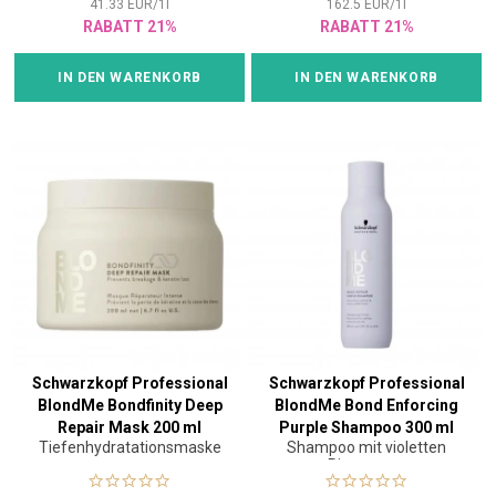
41.33
EUR
/
1
l
162.5
EUR
/
1
l
RABATT 21%
RABATT 21%
IN DEN WARENKORB
IN DEN WARENKORB
Schwarzkopf Professional
Schwarzkopf Professional
BlondMe Bondfinity Deep
BlondMe Bond Enforcing
Repair Mask 200 ml
Purple Shampoo 300 ml
Tiefenhydratationsmaske
Shampoo mit violetten
Pigmenten