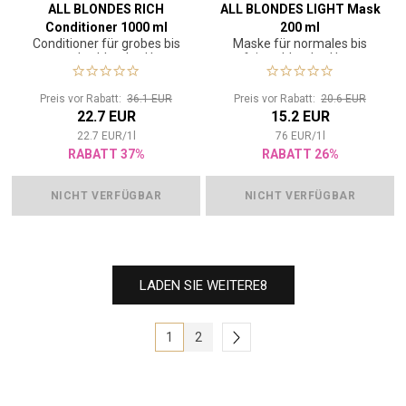
ALL BLONDES RICH
ALL BLONDES LIGHT Mask
Conditioner 1000 ml
200 ml
Conditioner für grobes bis
Maske für normales bis
normales blondes Haar
feines blondes Haar
Preis vor Rabatt:
36.1 EUR
Preis vor Rabatt:
20.6 EUR
22.7 EUR
15.2 EUR
22.7
EUR
/
1
l
76
EUR
/
1
l
RABATT 37%
RABATT 26%
NICHT VERFÜGBAR
NICHT VERFÜGBAR
LADEN SIE WEITERE
8
1
2