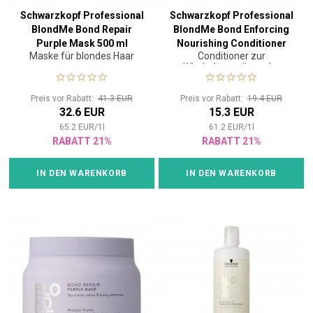
Schwarzkopf Professional
Schwarzkopf Professional
BlondMe Bond Repair
BlondMe Bond Enforcing
Purple Mask 500 ml
Nourishing Conditioner
Maske für blondes Haar
Conditioner zur
250 ml
Wiederherstellung der
Haarstruktur
Preis vor Rabatt:
41.3 EUR
Preis vor Rabatt:
19.4 EUR
32.6 EUR
15.3 EUR
65.2
EUR
/
1
l
61.2
EUR
/
1
l
RABATT 21%
RABATT 21%
IN DEN WARENKORB
IN DEN WARENKORB