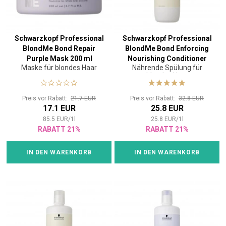
Schwarzkopf Professional
Schwarzkopf Professional
BlondMe Bond Repair
BlondMe Bond Enforcing
Purple Mask 200 ml
Nourishing Conditioner
Maske für blondes Haar
Nährende Spülung für
1000 ml
blondes Haar
Preis vor Rabatt:
21.7 EUR
Preis vor Rabatt:
32.8 EUR
17.1 EUR
25.8 EUR
85.5
EUR
/
1
l
25.8
EUR
/
1
l
RABATT 21%
RABATT 21%
IN DEN WARENKORB
IN DEN WARENKORB