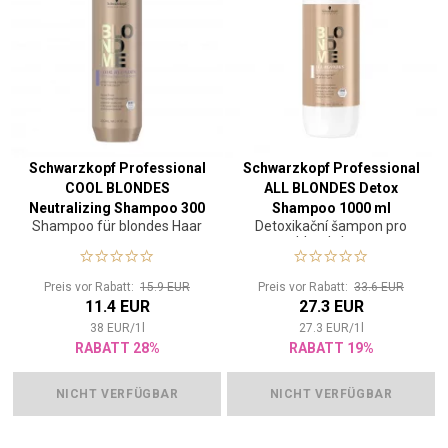
Schwarzkopf Professional
Schwarzkopf Professional
COOL BLONDES
ALL BLONDES Detox
Neutralizing Shampoo 300
Shampoo 1000 ml
Shampoo für blondes Haar
Detoxikační šampon pro
ml
blond vlasy
Preis vor Rabatt:
15.9 EUR
Preis vor Rabatt:
33.6 EUR
11.4 EUR
27.3 EUR
38
EUR
/
1
l
27.3
EUR
/
1
l
RABATT 28%
RABATT 19%
NICHT VERFÜGBAR
NICHT VERFÜGBAR