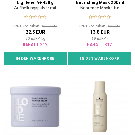
Lightener 9+ 450 g
Nourishing Mask 200 ml
Aufhellungspulver mit
Nährende Maske für
minimalem Haarbruch
blondiertes Haar
Preis vor Rabatt:
28.5 EUR
Preis vor Rabatt:
20 EUR
22.5 EUR
13.8 EUR
50
EUR
/
1
kg
69
EUR
/
1
l
RABATT 21%
RABATT 31%
IN DEN WARENKORB
IN DEN WARENKORB