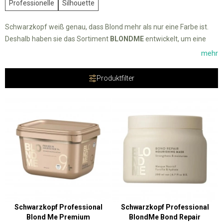
Professionelle
Silhouette
Schwarzkopf weiß genau, dass Blond mehr als nur eine Farbe ist.
Deshalb haben sie das Sortiment
BLONDME
entwickelt, um eine
umfassende Pflege für blondes Haar zu bieten. Dieser
mehr
ganzheitliche Ansatz bedeutet mehr als nur das Versprechen einer
umfassenden Blondpflege.
Produktfilter
Schwarzkopf Professional
Schwarzkopf Professional
Blond Me Premium
BlondMe Bond Repair