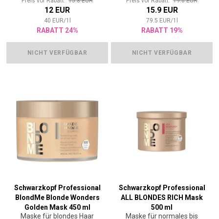
Preis vor Rabatt:
15.8 EUR
Preis vor Rabatt:
19.6 EUR
12 EUR
15.9 EUR
40
EUR
/
1
l
79.5
EUR
/
1
l
RABATT 24%
RABATT 19%
NICHT VERFÜGBAR
NICHT VERFÜGBAR
Schwarzkopf Professional
Schwarzkopf Professional
BlondMe Blonde Wonders
ALL BLONDES RICH Mask
Golden Mask 450 ml
500 ml
Maske für blondes Haar
Maske für normales bis