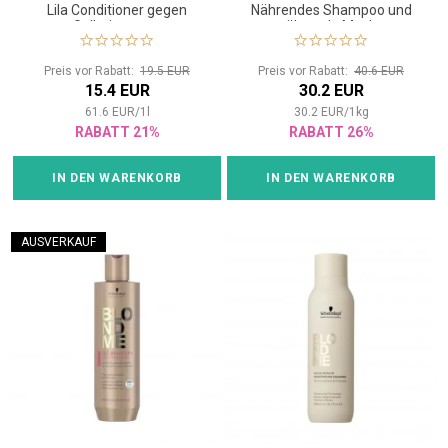
Lila Conditioner gegen
Nährendes Shampoo und
Gelbpigmente
nährende Maske
Preis vor Rabatt:
19.5 EUR
Preis vor Rabatt:
40.6 EUR
15.4 EUR
30.2 EUR
61.6
EUR
/
1
l
30.2
EUR
/
1
kg
RABATT 21%
RABATT 26%
IN DEN WARENKORB
IN DEN WARENKORB
AUSVERKAUF