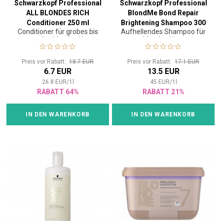
Schwarzkopf Professional
Schwarzkopf Professional
ALL BLONDES RICH
BlondMe Bond Repair
Conditioner 250 ml
Brightening Shampoo 300
Conditioner für grobes bis
Aufhellendes Shampoo für
ml
normales blondes Haar
blondes Haar
Preis vor Rabatt:
18.7 EUR
Preis vor Rabatt:
17.1 EUR
6.7 EUR
13.5 EUR
26.8
EUR
/
1
l
45
EUR
/
1
l
RABATT 64%
RABATT 21%
IN DEN WARENKORB
IN DEN WARENKORB