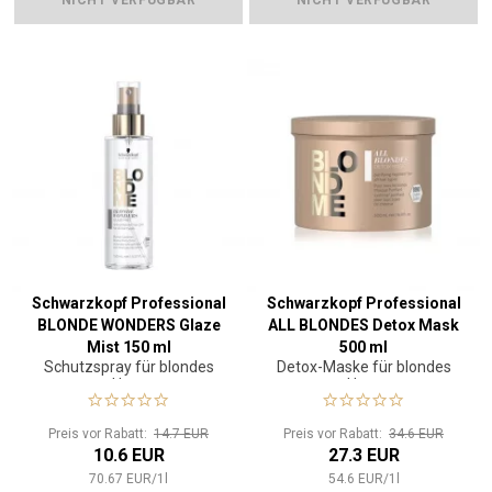
NICHT VERFÜGBAR
NICHT VERFÜGBAR
Schwarzkopf Professional
Schwarzkopf Professional
BLONDE WONDERS Glaze
ALL BLONDES Detox Mask
Mist 150 ml
500 ml
Schutzspray für blondes
Detox-Maske für blondes
Haar
Haar
Preis vor Rabatt:
14.7 EUR
Preis vor Rabatt:
34.6 EUR
10.6 EUR
27.3 EUR
70.67
EUR
/
1
l
54.6
EUR
/
1
l