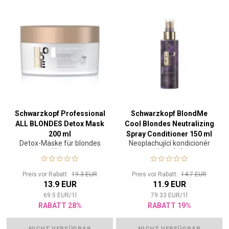
Schwarzkopf Professional
Schwarzkopf BlondMe
ALL BLONDES Detox Mask
Cool Blondes Neutralizing
200 ml
Spray Conditioner 150 ml
Detox-Maske für blondes
Neoplachující kondicionér
Haar
pro blond vlasy
Preis vor Rabatt:
19.3 EUR
Preis vor Rabatt:
14.7 EUR
13.9 EUR
11.9 EUR
69.5
EUR
/
1
l
79.33
EUR
/
1
l
RABATT 28%
RABATT 19%