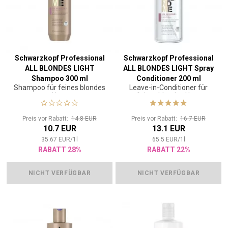
Schwarzkopf Professional
Schwarzkopf Professional
ALL BLONDES LIGHT
ALL BLONDES LIGHT Spray
Shampoo 300 ml
Conditioner 200 ml
Shampoo für feines blondes
Leave-in-Conditioner für
Haar
feines blondes Haar
Preis vor Rabatt:
14.8 EUR
Preis vor Rabatt:
16.7 EUR
10.7 EUR
13.1 EUR
35.67
EUR
/
1
l
65.5
EUR
/
1
l
RABATT 28%
RABATT 22%
NICHT VERFÜGBAR
NICHT VERFÜGBAR