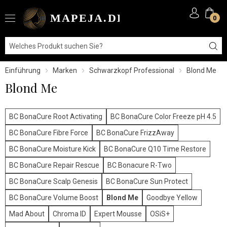
0
Einführung
Marken
Schwarzkopf Professional
Blond Me
Blond Me
BC BonaCure Root Activating
BC BonaCure Color Freeze pH 4.5
BC BonaCure Fibre Force
BC BonaCure FrizzAway
BC BonaCure Moisture Kick
BC BonaCure Q10 Time Restore
BC BonaCure Repair Rescue
BC Bonacure R-Two
BC BonaCure Scalp Genesis
BC BonaCure Sun Protect
BC BonaCure Volume Boost
Blond Me
Goodbye Yellow
Mad About
Chroma ID
Expert Mousse
OSiS+