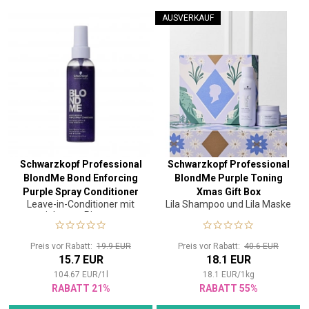
AUSVERKAUF
Schwarzkopf Professional
Schwarzkopf Professional
BlondMe Bond Enforcing
BlondMe Purple Toning
Purple Spray Conditioner
Xmas Gift Box
Leave-in-Conditioner mit
Lila Shampoo und Lila Maske
150 ml
violettem Pigment
Preis vor Rabatt:
19.9 EUR
Preis vor Rabatt:
40.6 EUR
15.7 EUR
18.1 EUR
104.67
EUR
/
1
l
18.1
EUR
/
1
kg
RABATT 21%
RABATT 55%