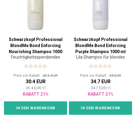
Schwarzkopf Professional
Schwarzkopf Professional
BlondMe Bond Enforcing
BlondMe Bond Enforcing
Nourishing Shampoo 1000
Purple Shampoo 1000 ml
Feuchtigkeitsspendendes
Lila Shampoo für blondes
ml
Haarshampoo
Haar
Preis vor Rabatt:
38.6 EUR
Preis vor Rabatt:
44 EUR
30.4 EUR
34.7 EUR
30.4
EUR
/
1
l
34.7
EUR
/
1
l
RABATT 21%
RABATT 21%
IN DEN WARENKORB
IN DEN WARENKORB