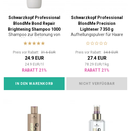
Schwarzkopf Professional
Schwarzkopf Professional
BlondMe Bond Repair
BlondMe Precision
Brightening Shampoo 1000
Lightener 7 350 g
Shampoo zur Betonung von
Aufhellungspulver für Haare
ml
blondem Haar
Preis vor Rabatt:
31.6 EUR
Preis vor Rabatt:
34.8 EUR
24.9 EUR
27.4 EUR
24.9
EUR
/
1
l
78.29
EUR
/
1
kg
RABATT 21%
RABATT 21%
IN DEN WARENKORB
NICHT VERFÜGBAR