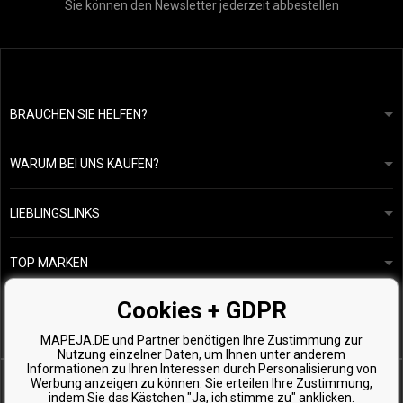
Sie können den Newsletter jederzeit abbestellen
BRAUCHEN SIE HELFEN?
info@mapeja.de
Allgemeine geschäftsbedingungen
Wir werden innerhalb von 24 Stunden antworten.
WARUM BEI UNS KAUFEN?
Datenschutzerklärung
Unsere Geschichte
Übersicht über Zahlungen und Versand
Blog
Ecru New York
LIEBLINGSLINKS
Rückgabe von Waren
Friseurberatung
Kérastase
Kontakte
TOP MARKEN
O&M
Kostenlose Produktproben
Paul Mitchell
Cookies + GDPR
Wella Professionals
MAPEJA.DE und Partner benötigen Ihre Zustimmung zur
Zenz Organic
Nutzung einzelner Daten, um Ihnen unter anderem
Informationen zu Ihren Interessen durch Personalisierung von
Werbung anzeigen zu können. Sie erteilen Ihre Zustimmung,
indem Sie das Kästchen "Ja, ich stimme zu" anklicken.