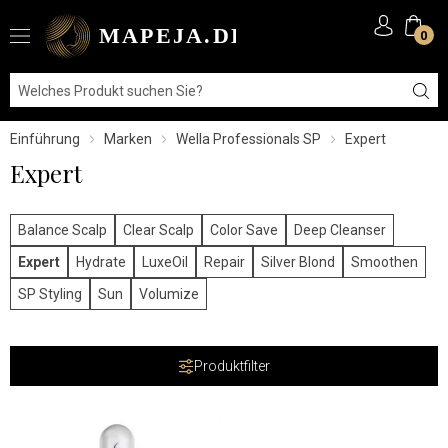
0
Einführung
Marken
Wella Professionals SP
Expert
Expert
Balance Scalp
Clear Scalp
Color Save
Deep Cleanser
Expert
Hydrate
LuxeOil
Repair
Silver Blond
Smoothen
SP Styling
Sun
Volumize
Produktfilter