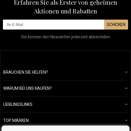
Erfahren Sie als Erster von geheimen
Aktionen und Rabatten
SCHICKEN
Sie können den Newsletter jederzeit abbestellen
BRAUCHEN SIE HELFEN?
info@mapeja.de
Allgemeine geschäftsbedingungen
Wir werden innerhalb von 24 Stunden antworten.
WARUM BEI UNS KAUFEN?
Datenschutzerklärung
Unsere Geschichte
Übersicht über Zahlungen und Versand
Blog
Ecru New York
LIEBLINGSLINKS
Rückgabe von Waren
Friseurberatung
Kérastase
Kontakte
TOP MARKEN
O&M
Kostenlose Produktproben
Paul Mitchell