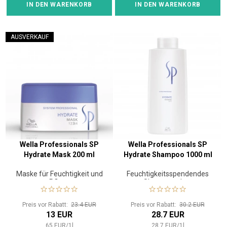
IN DEN WARENKORB
IN DEN WARENKORB
AUSVERKAUF
Wella Professionals SP
Wella Professionals SP
Hydrate Mask 200 ml
Hydrate Shampoo 1000 ml
Maske für Feuchtigkeit und
Feuchtigkeitsspendendes
Pflege
Shampoo ohne
Beschwerung
Preis vor Rabatt:
23.4 EUR
Preis vor Rabatt:
30.2 EUR
13 EUR
28.7 EUR
65
EUR
/
1
l
28.7
EUR
/
1
l