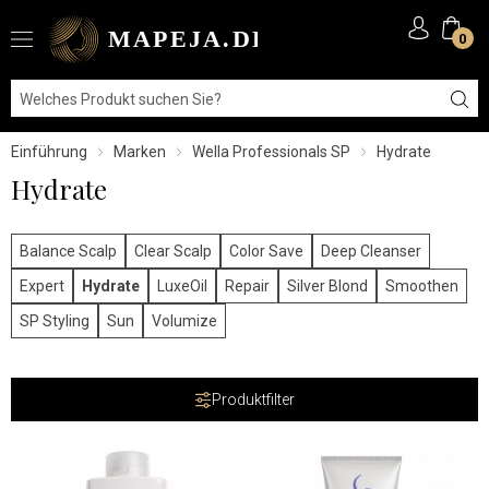
0
Einführung
Marken
Wella Professionals SP
Hydrate
Hydrate
Balance Scalp
Clear Scalp
Color Save
Deep Cleanser
Expert
Hydrate
LuxeOil
Repair
Silver Blond
Smoothen
SP Styling
Sun
Volumize
Produktfilter