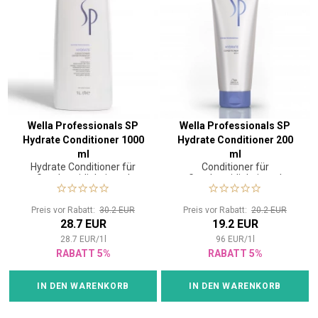
Wella Professionals SP
Wella Professionals SP
Hydrate Conditioner 1000
Hydrate Conditioner 200
ml
ml
Hydrate Conditioner für
Conditioner für
Geschmeidigkeit und
Geschmeidigkeit und
Feuchtigkeit der Haare
Feuchtigkeit der Haare
Preis vor Rabatt:
30.2 EUR
Preis vor Rabatt:
20.2 EUR
28.7 EUR
19.2 EUR
28.7
EUR
/
1
l
96
EUR
/
1
l
RABATT 5%
RABATT 5%
IN DEN WARENKORB
IN DEN WARENKORB