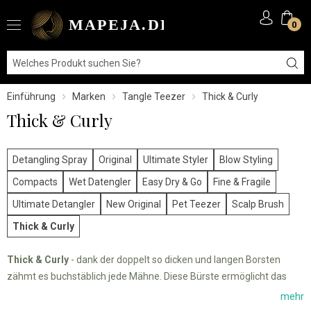
0
Einführung
Marken
Tangle Teezer
Thick & Curly
Thick & Curly
Detangling Spray
Original
Ultimate Styler
Blow Styling
Compacts
Wet Datengler
Easy Dry & Go
Fine & Fragile
Ultimate Detangler
New Original
Pet Teezer
Scalp Brush
Thick & Curly
Thick & Curly
- dank der doppelt so dicken und langen Borsten
zähmt es buchstäblich jede Mähne. Diese Bürste ermöglicht das
mühelose Entwirren von dichtem und welligem Haar.
mehr