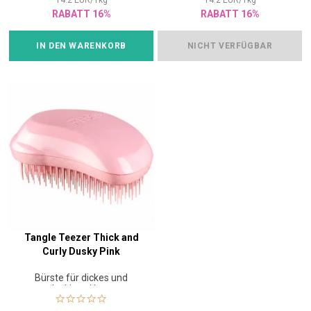
14.2
EUR
/
1
kg
14.2
EUR
/
1
kg
RABATT 16%
RABATT 16%
IN DEN WARENKORB
NICHT VERFÜGBAR
Tangle Teezer Thick and
Curly Dusky Pink
Bürste für dickes und
lockiges Haar