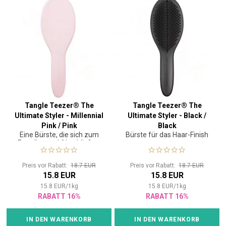
Tangle Teezer® The
Tangle Teezer® The
Ultimate Styler - Millennial
Ultimate Styler - Black /
Pink / Pink
Black
Eine Bürste, die sich zum
Bürste für das Haar-Finish
Erstellen und Abschließen
jeder Frisur eignet.
Preis vor Rabatt:
18.7 EUR
Preis vor Rabatt:
18.7 EUR
15.8 EUR
15.8 EUR
15.8
EUR
/
1
kg
15.8
EUR
/
1
kg
RABATT 16%
RABATT 16%
IN DEN WARENKORB
IN DEN WARENKORB