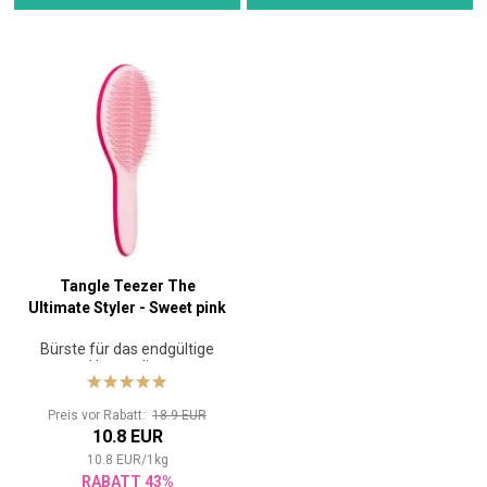
Tangle Teezer The
Ultimate Styler - Sweet pink
Bürste für das endgültige
Haarstyling
Preis vor Rabatt:
18.9 EUR
10.8 EUR
10.8
EUR
/
1
kg
RABATT 43%