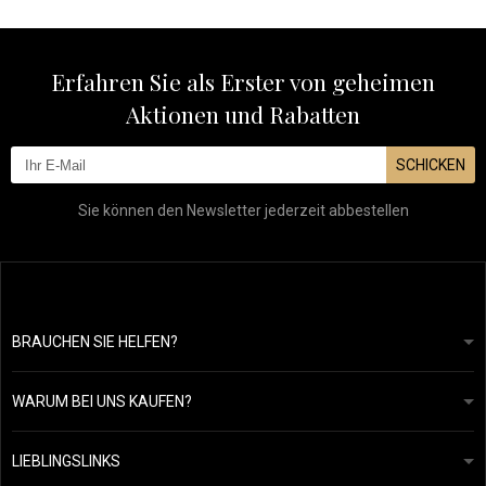
Erfahren Sie als Erster von geheimen
Aktionen und Rabatten
SCHICKEN
Sie können den Newsletter jederzeit abbestellen
BRAUCHEN SIE HELFEN?
info@mapeja.de
Allgemeine geschäftsbedingungen
Wir werden innerhalb von 24 Stunden antworten.
WARUM BEI UNS KAUFEN?
Datenschutzerklärung
Unsere Geschichte
Übersicht über Zahlungen und Versand
Blog
Ecru New York
LIEBLINGSLINKS
Rückgabe von Waren
Friseurberatung