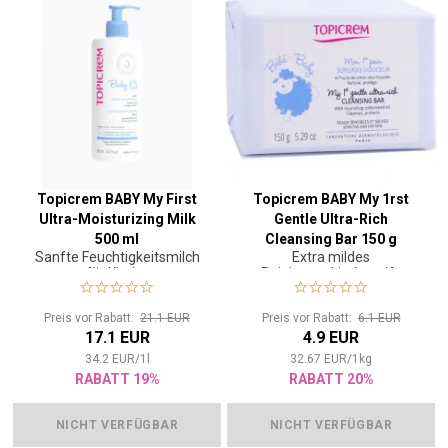
Topicrem BABY My First
Topicrem BABY My 1rst
Ultra-Moisturizing Milk
Gentle Ultra-Rich
500 ml
Cleansing Bar 150 g
Sanfte Feuchtigkeitsmilch
Extra mildes
für Kinder
Reinigungskinderseife
Preis vor Rabatt:
21.1 EUR
Preis vor Rabatt:
6.1 EUR
17.1 EUR
4.9 EUR
34.2
EUR
/
1
l
32.67
EUR
/
1
kg
RABATT 19%
RABATT 20%
NICHT VERFÜGBAR
NICHT VERFÜGBAR