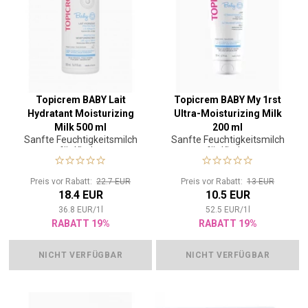
Topicrem BABY Lait
Topicrem BABY My 1rst
Hydratant Moisturizing
Ultra-Moisturizing Milk
Milk 500 ml
200 ml
Sanfte Feuchtigkeitsmilch
Sanfte Feuchtigkeitsmilch
für Kinder
für Kinder
Preis vor Rabatt:
22.7 EUR
Preis vor Rabatt:
13 EUR
18.4 EUR
10.5 EUR
36.8
EUR
/
1
l
52.5
EUR
/
1
l
RABATT 19%
RABATT 19%
NICHT VERFÜGBAR
NICHT VERFÜGBAR