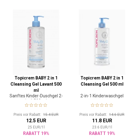
Topicrem BABY 2 in 1
Topicrem BABY 2 in 1
Cleansing Gel Lavant 500
Cleansing Gel 500 ml
ml
Sanftes Kinder-Duschgel 2-
2-in-1 Kinderwaschgel
in-1 500 ml
Preis vor Rabatt:
15.4 EUR
Preis vor Rabatt:
14.6 EUR
12.5 EUR
11.8 EUR
25
EUR
/
1
l
23.6
EUR
/
1
l
RABATT 19%
RABATT 19%