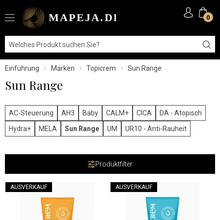
0
Einführung
Marken
Topicrem
Sun Range
Sun Range
AC-Steuerung
AH3
Baby
CALM+
CICA
DA - Atopisch
Hydra+
MELA
Sun Range
UM
UR10 - Anti-Rauheit
Produktfilter
AUSVERKAUF
AUSVERKAUF