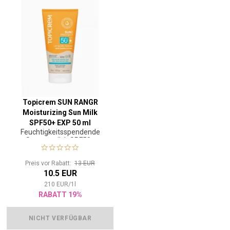
Topicrem SUN RANGR
Moisturizing Sun Milk
SPF50+ EXP 50 ml
Feuchtigkeitsspendende
Sonnenmilch SPF50+
Preis vor Rabatt:
13 EUR
10.5 EUR
210
EUR
/
1
l
RABATT 19%
NICHT VERFÜGBAR