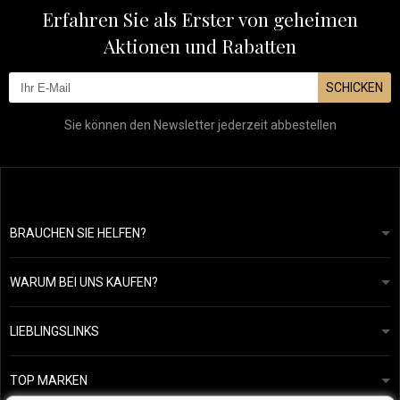
Erfahren Sie als Erster von geheimen
Aktionen und Rabatten
SCHICKEN
Sie können den Newsletter jederzeit abbestellen
BRAUCHEN SIE HELFEN?
info@mapeja.de
Allgemeine geschäftsbedingungen
Wir werden innerhalb von 24 Stunden antworten.
WARUM BEI UNS KAUFEN?
Datenschutzerklärung
Unsere Geschichte
Übersicht über Zahlungen und Versand
Blog
Ecru New York
LIEBLINGSLINKS
Rückgabe von Waren
Friseurberatung
Kérastase
Kontakte
TOP MARKEN
O&M
Kostenlose Produktproben