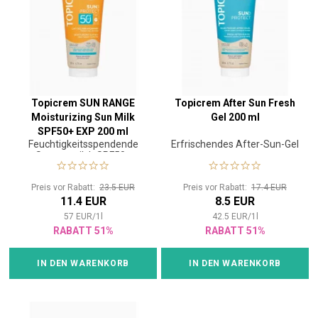
Topicrem SUN RANGE
Topicrem After Sun Fresh
Moisturizing Sun Milk
Gel 200 ml
SPF50+ EXP 200 ml
Feuchtigkeitsspendende
Erfrischendes After-Sun-Gel
Sonnenmilch SPF50+
Preis vor Rabatt:
23.5 EUR
Preis vor Rabatt:
17.4 EUR
11.4 EUR
8.5 EUR
57
EUR
/
1
l
42.5
EUR
/
1
l
RABATT 51%
RABATT 51%
IN DEN WARENKORB
IN DEN WARENKORB