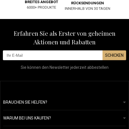
BREITES ANGEBOT
RÜCKSENDUNGEN
6000+ PRODUKTE
INNERHALB VON 30 TAGEN
Erfahren Sie als Erster von geheimen
Aktionen und Rabatten
SCHICKEN
Sie können den Newsletter jederzeit abbestellen
BRAUCHEN SIE HELFEN?
info@mapeja.de
Allgemeine geschäftsbedingungen
Wir werden innerhalb von 24 Stunden antworten.
WARUM BEI UNS KAUFEN?
Datenschutzerklärung
Unsere Geschichte
Übersicht über Zahlungen und Versand