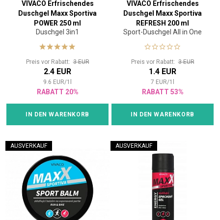
VIVACO Erfrischendes
VIVACO Erfrischendes
Duschgel Maxx Sportiva
Duschgel Maxx Sportiva
POWER 250 ml
REFRESH 200 ml
Duschgel 3in1
Sport-Duschgel All in One
Preis vor Rabatt:
3 EUR
Preis vor Rabatt:
3 EUR
2.4 EUR
1.4 EUR
9.6
EUR
/
1
l
7
EUR
/
1
l
RABATT 20%
RABATT 53%
IN DEN WARENKORB
IN DEN WARENKORB
AUSVERKAUF
AUSVERKAUF