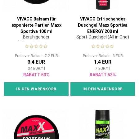
VIVACO Balsam für
VIVACO Erfrischendes
exponierte Partien Maxx
Duschgel Maxx Sportiva
Sportiva 100 ml
ENERGY 200 ml
Beruhigender
Sport-Duschgel (All in One)
Kräuterbalsam zur
Vorbeugung, Behandlung
und Beruhigung von
Preis vor Rabatt:
7.2 EUR
Preis vor Rabatt:
3 EUR
aufgeriebenen, wunden
3.4 EUR
1.4 EUR
oder anderweitig
exponierten Körperpartien.
34
EUR
/
1
l
7
EUR
/
1
l
RABATT 53%
RABATT 53%
IN DEN WARENKORB
IN DEN WARENKORB