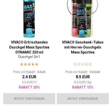
VIVACO Erfrischendes
VIVACO Geschenk-Tubus
Duschgel Maxx Sportiva
mit Herren-Duschgels
DYNAMIC 250 ml
Maxx Sportiva
Duschgel 3in1
Preis vor Rabatt:
3 EUR
Preis vor Rabatt:
9.8 EUR
2.4 EUR
8.5 EUR
9.6
EUR
/
1
l
8.5
EUR
/
1
kg
RABATT 20%
RABATT 13%
NICHT VERFÜGBAR
NICHT VERFÜGBAR