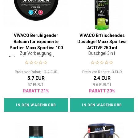
VIVACO Beruhigender
VIVACO Erfrischendes
Balsam für exponierte
Duschgel Maxx Sportiva
Partien Maxx Sportiva 100
ACTIVE 250 ml
Zur Vorbeugung,
Duschgel 3in1
ml
Behandlung und Beruhigung
exponierter Körperpartien
Preis vor Rabatt:
7.2 EUR
Preis vor Rabatt:
3 EUR
5.7 EUR
2.4 EUR
57
EUR
/
1
l
9.6
EUR
/
1
l
RABATT 21%
RABATT 20%
IN DEN WARENKORB
IN DEN WARENKORB