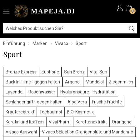
0
Einführung
Marken
Vivaco
Sport
Sport
Bronze Express
Euphorie
Sun Bronz
Vital Sun
Back In Time - gegen Falten
Arganöl
Mandelöl
Ziegenmilch
Lavendel
Rosenwasser
Hyaluronsäure - Hydratation
Schlangengift - gegen Falten
Aloe Vera
Frische Früchte
Kräuterextrakt
Teebaumöl
BIO-Kosmetik
Keratin und Koffein
VivaPharm
Karottenextrakt
Orangenöl
Vivaco Auswahl
Vivaco Selection Orangenblüte und Mandarine