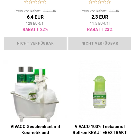
Preis vor Rabatt:
8.2 EUR
Preis vor Rabatt:
3 EUR
6.4 EUR
2.3 EUR
128
EUR
/
1
l
11.5
EUR
/
1
l
RABATT 22%
RABATT 23%
NICHT VERFÜGBAR
NICHT VERFÜGBAR
VIVACO Geschenkset mit
VIVACO 100% Teebaumöl
Kosmetik und
Roll-on KRAUTEREXTRAKT