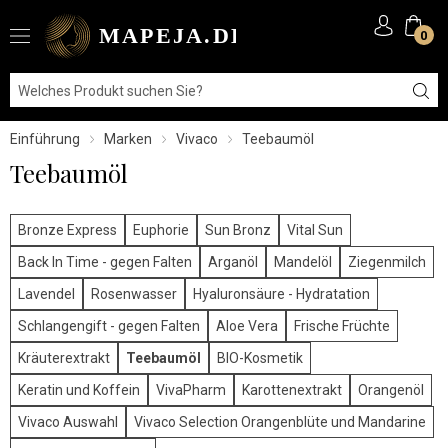
0
Einführung
Marken
Vivaco
Teebaumöl
Teebaumöl
Bronze Express
Euphorie
Sun Bronz
Vital Sun
Back In Time - gegen Falten
Arganöl
Mandelöl
Ziegenmilch
Lavendel
Rosenwasser
Hyaluronsäure - Hydratation
Schlangengift - gegen Falten
Aloe Vera
Frische Früchte
Kräuterextrakt
Teebaumöl
BIO-Kosmetik
Keratin und Koffein
VivaPharm
Karottenextrakt
Orangenöl
Vivaco Auswahl
Vivaco Selection Orangenblüte und Mandarine