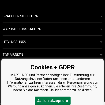
BRAUCHEN SIE HELFEN?
info@mapeja.de
Allgemeine geschäftsbedingungen
Wir werden innerhalb von 24 Stunden antworten.
WARUM BEI UNS KAUFEN?
Datenschutzerklärung
Unsere Geschichte
Übersicht über Zahlungen und Versand
Blog
Ecru New York
LIEBLINGSLINKS
Rückgabe von Waren
Friseurberatung
Kérastase
Kontakte
TOP MARKEN
O&M
Kostenlose Produktproben
Paul Mitchell
Cookies + GDPR
Wella Professionals
MAPEJA.DE und Partner benötigen Ihre Zustimmung zur
Zenz Organic
Nutzung einzelner Daten, um Ihnen unter anderem
Informationen zu Ihren Interessen durch Personalisierung von
Werbung anzeigen zu können. Sie erteilen Ihre Zustimmung,
indem Sie das Kästchen "Ja, ich stimme zu" anklicken.
Ja, ich akzeptiere