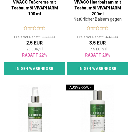
VIVACO Fußcreme mit
VIVACO Haarbalsam mit
Teebaumöl VIVAPHARM
Teebaumöl VIVAPHARM
100 ml
200ml
Natürlicher Balsam gegen
Schuppen
Preis vor Rabatt:
3.2 EUR
Preis vor Rabatt:
4.4 EUR
2.5 EUR
3.5 EUR
25
EUR
/
1
l
17.5
EUR
/
1
l
RABATT 22%
RABATT 20%
IN DEN WARENKORB
IN DEN WARENKORB
AUSVERKAUF