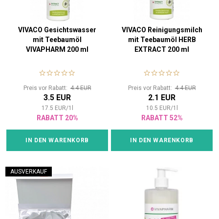
VIVACO Gesichtswasser
VIVACO Reinigungsmilch
mit Teebaumöl
mit Teebaumöl HERB
VIVAPHARM 200 ml
EXTRACT 200 ml
Preis vor Rabatt:
4.4 EUR
Preis vor Rabatt:
4.4 EUR
3.5 EUR
2.1 EUR
17.5
EUR
/
1
l
10.5
EUR
/
1
l
RABATT 20%
RABATT 52%
IN DEN WARENKORB
IN DEN WARENKORB
AUSVERKAUF