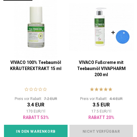
VIVACO 100% Teebaumöl
VIVACO Fußcreme mit
KRÄUTEREXTRAKT 15 ml
Teebaumöl VIVAPHARM
200 ml
Preis vor Rabatt:
7.2 EUR
Preis vor Rabatt:
4.4 EUR
3.4 EUR
3.5 EUR
170
EUR
/
1
l
17.5
EUR
/
1
l
RABATT 53%
RABATT 20%
IN DEN WARENKORB
NICHT VERFÜGBAR