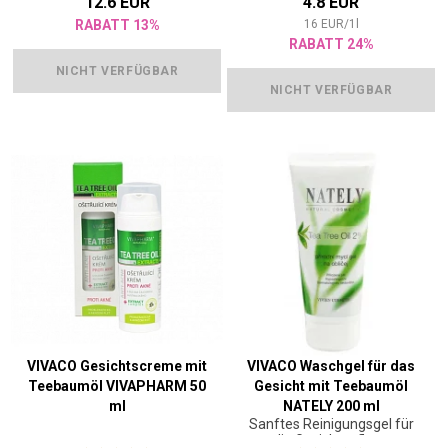
12.6 EUR
4.8 EUR
RABATT 13%
16
EUR
/
1
l
RABATT 24%
NICHT VERFÜGBAR
NICHT VERFÜGBAR
VIVACO Gesichtscreme mit
VIVACO Waschgel für das
Teebaumöl VIVAPHARM 50
Gesicht mit Teebaumöl
ml
NATELY 200 ml
Sanftes Reinigungsgel für
die Gesichtspflege