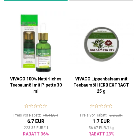
VIVACO 100% Natürliches
VIVACO Lippenbalsam mit
Teebaumöl mit Pipette 30
Teebaumöl HERB EXTRACT
ml
25 g
Preis vor Rabatt:
10.4 EUR
Preis vor Rabatt:
2.2 EUR
6.7 EUR
1.7 EUR
223.33
EUR
/
1
l
56.67
EUR
/
1
kg
RABATT 36%
RABATT 23%