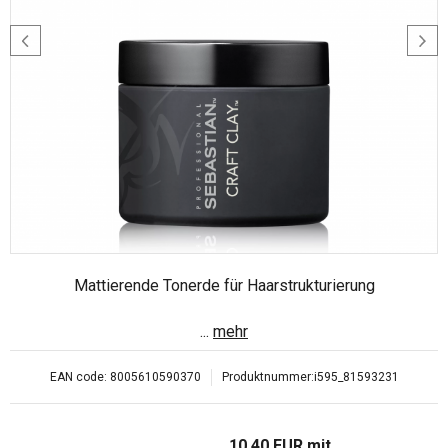
Mattierende Tonerde für Haarstrukturierung
...
mehr
EAN code:
8005610590370
Produktnummer:
i595_81593231
10.40
EUR
mit