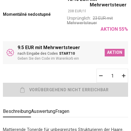
Mehrwertsteuer
208
EUR
/
1
l
Momentálně nedostupné
Ursprünglich:
23
EUR
mit
Mehrwertsteuer
AKTION
55
%
9.5 EUR mit Mehrwertsteuer
AKTION
nach Eingabe des Codes
START10
Geben Sie den Code im Warenkorb ein
Beschreibung
Auswertung
Fragen
Mattierende Tonerde für unbegrenztes Strukturieren der Haare.